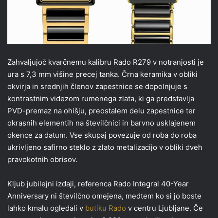
Zahvaljujoč kvarčnemu kalibru Rado R279 v notranjosti je
ura s 7,3 mm višine precej tanka. Črna keramika v obliki
okvirja in srednjih členov zapestnice se dopolnjuje s
kontrastnim videzom rumenega zlata, ki ga predstavlja
PVD-premaz na ohišju, preostalem delu zapestnice ter
okrasnih elementih na številčnici in barvno usklajenem
okence za datum. Vse skupaj povezuje od roba do roba
ukrivljeno safirno steklo z zlato metalizacijo v obliki dveh
pravokotnih obrisov.
Kljub jubilejni izdaji, referenca Rado Integral 40-Year
Anniversary ni številčno omejena, medtem ko si jo boste
lahko kmalu ogledali v
butiku Rado
v centru Ljubljane. Če