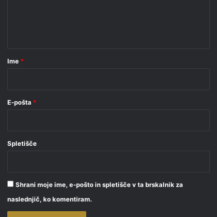
e
n
t
a
r
Ime
*
*
E-pošta
*
Spletišče
Shrani moje ime, e-pošto in spletišče v ta brskalnik za
naslednjič, ko komentiram.