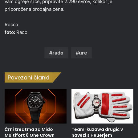
vam ogreje srce, pripravite 2.290 evrov, kolikor je
priporočena prodajna cena.
Rocco
foto:
Rado
rado
ure
Povezani članki
Črni treatma za Mido
Team Ikuzawa drugič v
Multifort 8 One Crown
navezi s Heuerjem