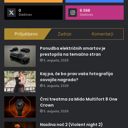
0
6.568
Sledilcev
Sledilcev
Priljubljeno
Zadnje
Komentarji
Ponudba električnih smartov je
prestopila na temačno stran
5. avgusta, 2026
Kaj pa, če bo prav vaša fotografija
osvojila nagrado?
5. avgusta, 2026
Črni treatma za Mido Multifort 8 One
Crown
5. avgusta, 2026
Nasilna noč 2 (Violent night 2)