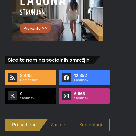
Sledite nam na socialnih omrežjih
2.445
12.352
Naročnikov
Sledilcev
0
6.568
Sledilcev
Sledilcev
Priljubljeno
Zadnje
Komentarji