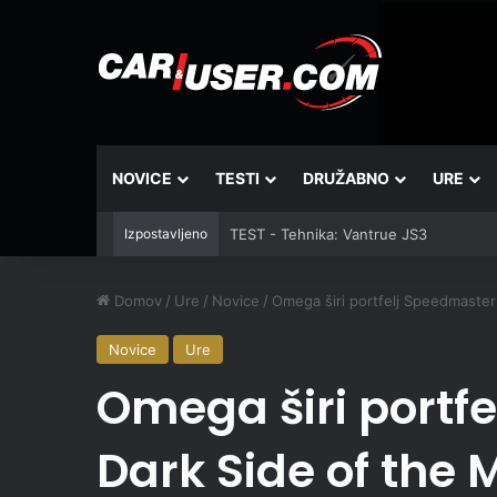
NOVICE
TESTI
DRUŽABNO
URE
Izpostavljeno
TEST - Tehnika: Vantrue JS3
Domov
/
Ure
/
Novice
/
Omega širi portfelj Speedmaster
Novice
Ure
Omega širi portf
Dark Side of the