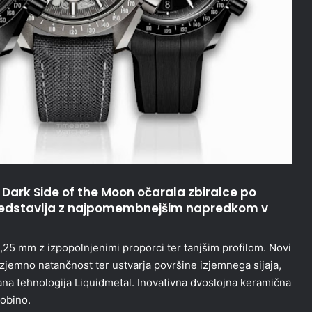
ja Dark Side of the Moon očarala zbiralce po
 predstavlja z najpomembnejšim napredkom v
,25 mm z izpopolnjenimi proporci ter tanjšim profilom. Novi
jemno natančnost ter ustvarja površine izjemnega sijaja,
šana tehnologija Liquidmetal. Inovativna dvoslojna keramična
lobino.