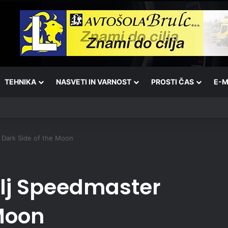
TEHNIKA
NASVETI IN VARNOST
PROSTI ČAS
E-M
 Dark Side of the Moon
elj Speedmaster
 Moon