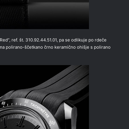
“, ref. št. 310.92.44.51.01, pa se odlikuje po rdeče
a polirano-ščetkano črno keramično ohišje s polirano