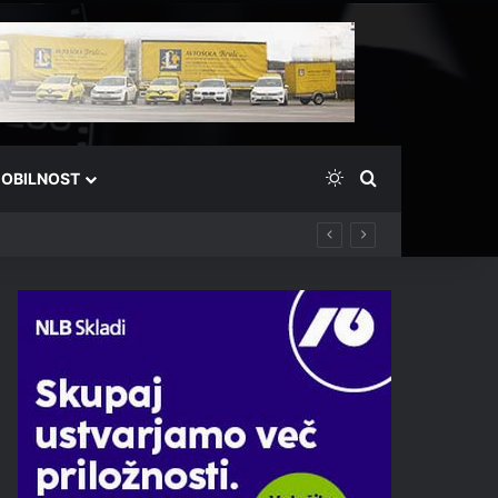
Switch skin
Išči
OBILNOST