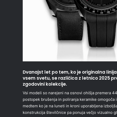
Dvanajst let po tem, ko je originalna lini
vsem svetu, se različica z letnico 2025
zgodovini kolekcije.
Vsi modeli so narejeni na osnovi ohišja premera 44
postopek brušenja in poliranja keramike omogoča iz
medtem ko je na luneti in kroni uporabljena izbolj
konstrukcija številčnice pa ponuja večjo vizualno g