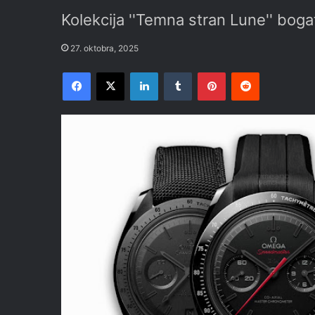
Kolekcija ''Temna stran Lune'' bo
27. oktobra, 2025
Facebook
X
LinkedIn
Tumblr
Pinterest
Reddit