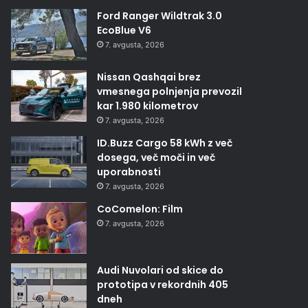
Ford Ranger Wildtrak 3.0
EcoBlue V6
7. avgusta, 2026
Nissan Qashqai brez
vmesnega polnjenja prevozil
kar 1.980 kilometrov
7. avgusta, 2026
ID.Buzz Cargo 58 kWh z več
dosega, več moči in več
uporabnosti
7. avgusta, 2026
CoComelon: Film
7. avgusta, 2026
Audi Nuvolari od skice do
prototipa v rekordnih 405
dneh