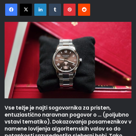
Facebook
X
LinkedIn
Tumblr
Pinterest
Reddit
Vse težje je najti sogovornika za pristen,
entuziastično naravnan pogovor o … (poljubno
vstavi tematiko). Dokazovanja posameznikov v
namene lovljenja algoritemskih valov so do
potankosti razvrednotila sleherni hobi. Tako