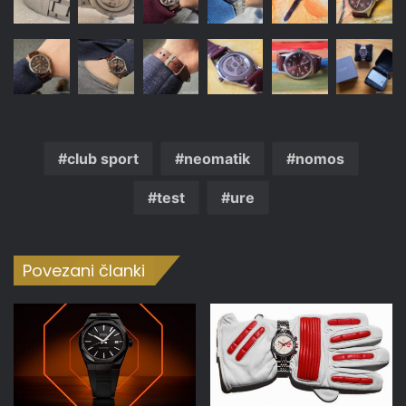
club sport
neomatik
nomos
test
ure
Povezani članki