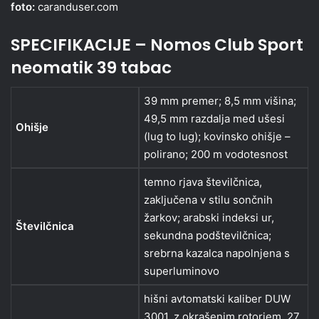
foto:
caranduser.com
SPECIFIKACIJE – Nomos Club Sport
neomatik 39 tabac
39 mm premer; 8,5 mm višina;
49,5 mm razdalja med ušesi
Ohišje
(lug to lug); kovinsko ohišje –
polirano; 200 m vodotesnost
temno rjava številčnica,
zaključena v stilu sončnih
žarkov; arabski indeksi ur,
Številčnica
sekundna podštevilčnica;
srebrna kazalca napolnjena s
superluminovo
hišni avtomatski kaliber DUW
3001, z okrašenim rotorjem, 27