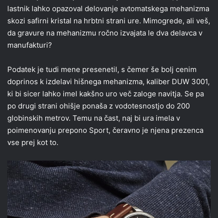
lastnik lahko opazoval delovanje avtomatskega mehanizma
skozi safirni kristal na hrbtni strani ure. Mimogrede, ali veš,
da gravure na mehanizmu ročno izvajata le dva delavca v
manufakturi?
Podatek je tudi mene presenetil, s čemer še bolj cenim
doprinos k izdelavi hišnega mehanizma, kaliber DUW 3001,
ki bi sicer lahko imel kakšno uro več zaloge navitja. Se pa
po drugi strani ohišje ponaša z vodotesnostjo do 200
globinskih metrov. Temu na čast, naj bi ura imela v
poimenovanju prepono Sport, čeravno je njena prezenca
vse prej kot to.