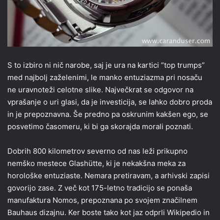
S to izbiro ni nič narobe, saj je ura na kartici ”top trumps”
med najbolj zaželenimi, le manko entuziazma pri nosaču
ne uravnoteži celotne slike. Največkrat se odgovor na
vprašanje o uri glasi, da je investicija, se lahko dobro proda
in je prepoznavna. Še predno pa oskrunim kakšen ego, se
posvetimo časomeru, ki bi ga skorajda morali poznati.
Dobrih 800 kilometrov severno od nas leži prikupno
nemško mestece Glashütte, ki je nekakšna meka za
horološke entuziaste. Nemara pretiravam, a arhivski zapisi
govorijo zase. Z več kot 175-letno tradicijo se ponaša
manufaktura Nomos, prepoznana po svojem značilnem
Bauhaus dizajnu. Ker boste tako kot jaz odprli Wikipedio in