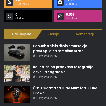
2.445
12.352
Naročnikov
Sledilcev
0
6.568
Sledilcev
Sledilcev
Priljubljeno
Zadnje
Komentarji
Ponudba električnih smartov je
prestopila na temačno stran
5. avgusta, 2026
Kaj pa, če bo prav vaša fotografija
osvojila nagrado?
5. avgusta, 2026
Črni treatma za Mido Multifort 8 One
Crown
5. avgusta, 2026