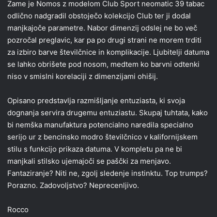
Zame je Nomos z modelom Club Sport neomatic 39 tabac
odlično nadgradil obstoječo kolekcijo Club ter ji dodal
manjkajoče parametre. Nabor dimenzij odslej ne bo več
pozročal preglavic, kar pa po drugi strani ne morem trditi
za izbiro barve številčnice in komplikacije. Ljubitelji datuma
se lahko obrišete pod nosom, medtem ko barvni odtenki
niso v smislni korelaciji z dimenzijami ohišij.
Opisano predstavlja razmišljanje entuziasta, ki svoja
dognanja servira drugemu entuziastu. Skupaj tuhtata, kako
bi nemška manufaktura potencialno naredila specialno
serijo ur z bencinsko modro številčnico v kalifornijskem
stilu s funkcijo prikaza datuma. V kompletu pa ne bi
manjkali stilsko ujemajoči se paščki za menjavo.
Fantaziranje? Niti ne, zgolj sledenje instinktu. Top trumps?
Porazno. Zadovoljstvo? Neprecenljivo.
Rocco