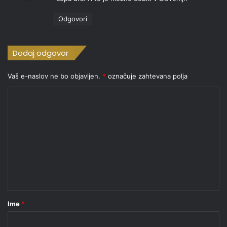
v
i
Odgovori
:
Dodaj odgovor
Vaš e-naslov ne bo objavljen.
*
označuje zahtevana polja
K
o
m
e
n
t
a
r
Ime
*
*