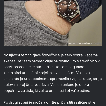
Nosljivost temno rjave številčnice je zelo dobra. Začetna
skepsa, ker sem namreč ciljal na testno uro s števičnico v
barvi lososa, me je hitro obšla, ko sem pogumno
kombiniral uro k črni srajci in sivim hlačam. V klubskem
ambientu je ura popolnoma spremenila svoj karakter, saj je
delovala prej črna kot rjava. Vse omenjeno je dobra
popotnica za tiste, ki želite uro imeti kot vašo edino.
Po drugi strani je moč na ohišje pričvrstiti različne stile