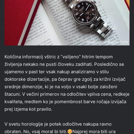
Količina informacij vštric z ”vsiljeno” hitrim tempom
življenja nekako ne pusti človeku zadihati. Posledično se
ujamemo v past ter vsak nakup analiziramo v stilu
doktorske dizertacije, pa čeprav gre zgolj za križni izvijač
srednje dimenzije, ki je na voljo v vsaki bolje založeni
štacuni. V večini primerov na odločitev vpliva cena, redkeje
kvaliteta, medtem ko je pomembnost barve ročaja izvijača
prej izjema kot pravilo.
V svetu horologije je potek odločitve nakupa ravno
obraten. No, vsaj moral bi biti.
Najprej mora biti ura