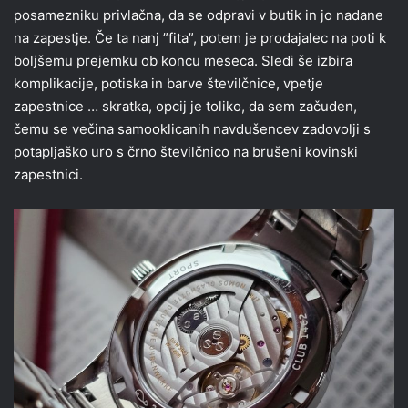
posamezniku privlačna, da se odpravi v butik in jo nadane
na zapestje. Če ta nanj ”fita”, potem je prodajalec na poti k
boljšemu prejemku ob koncu meseca. Sledi še izbira
komplikacije, potiska in barve številčnice, vpetje
zapestnice … skratka, opcij je toliko, da sem začuden,
čemu se večina samooklicanih navdušencev zadovolji s
potapljaško uro s črno številčnico na brušeni kovinski
zapestnici.