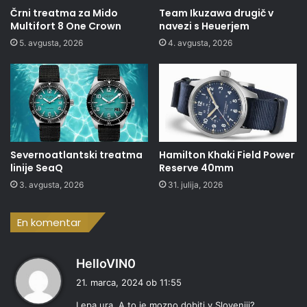
Črni treatma za Mido
Team Ikuzawa drugič v
Multifort 8 One Crown
navezi s Heuerjem
5. avgusta, 2026
4. avgusta, 2026
Severnoatlantski treatma
Hamilton Khaki Field Power
linije SeaQ
Reserve 40mm
3. avgusta, 2026
31. julija, 2026
En komentar
p
HelloVIN0
r
21. marca, 2024 ob 11:55
a
Lepa ura. A to je mozno dobiti v Sloveniji?