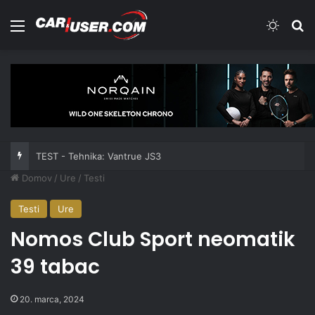
Meni
Switch
Iš
TEST - Tehnika: Vantrue JS3
Domov
/
Ure
/
Testi
Testi
Ure
Nomos Club Sport neomatik
39 tabac
20. marca, 2024