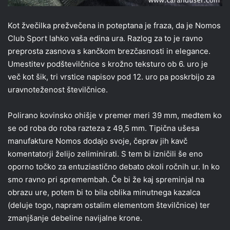
Kot žvečilka prežvečena in poteptana je fraza, da je Nomos
Club Sport lahko vaša edina ura. Razlog za to je ravno
preprosta zasnova s kančkom brezčasnosti in elegance.
Umestitev podštevilčnice s krožno teksturo ob 6. uro je
več kot šik, tri vrstice napisov pod 12. uro pa poskrbijo za
uravnoteženost številčnice.
Polirano kovinsko ohišje v premer meri 39 mm, medtem ko
se od roba do roba razteza z 49,5 mm. Tipična ušesa
manufakture Nomos dodajo svoje, čeprav jih kavč
komentatorji želijo zeliminirati. S tem bi izničili še eno
oporno točko za entuziastično debato okoli ročnih ur. In ko
smo ravno pri spremembah. Če bi že kaj spreminjal na
obrazu ure, potem bi to bila oblika minutnega kazalca
(deluje togo, napram ostalim elementom številčnice) ter
zmanjšanje debeline navijalne krone.