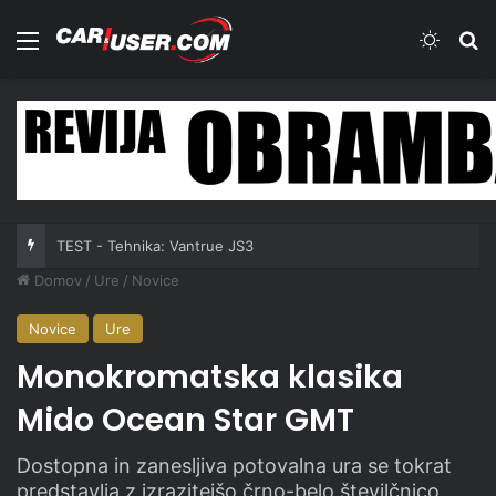
Meni
Switch
Iš
TEST - Tehnika: Vantrue JS3
Domov
/
Ure
/
Novice
Novice
Ure
Monokromatska klasika
Mido Ocean Star GMT
Dostopna in zanesljiva potovalna ura se tokrat
predstavlja z izrazitejšo črno-belo številčnico.