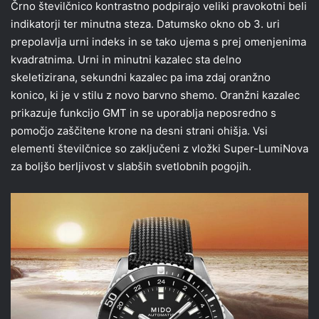
Črno številčnico kontrastno podpirajo veliki pravokotni beli
indikatorji ter minutna steza. Datumsko okno ob 3. uri
prepolavlja urni indeks in se tako ujema s prej omenjenima
kvadratnima. Urni in minutni kazalec sta delno
skeletizirana, sekundni kazalec pa ima zdaj oranžno
konico, ki je v stilu z novo barvno shemo. Oranžni kazalec
prikazuje funkcijo GMT in se uporablja neposredno s
pomočjo zaščitene krone na desni strani ohišja. Vsi
elementi številčnice so zaključeni z vložki Super-LumiNova
za boljšo berljivost v slabših svetlobnih pogojih.