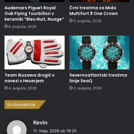
Audemars Piguet Royal
Črni treatma za Mido
Oak Flying Tourbillon v
Multifort 8 One Crown
keramiki “Bleu Nuit, Nuage”
5. avgusta, 2026
6. avgusta, 2026
Team Ikuzawa drugič v
Severnoatlantski treatma
navezi s Heuerjem
linije SeaQ
4. avgusta, 2026
3. avgusta, 2026
En komentar
p
Kevin
r
11. maja, 2026 ob 19:25