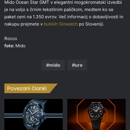
Mido Ocean Star GMT v elegantni mogokromatski izvedbi
je na voljo s črnim tekstilnim paščkom, medtem ko se
paket ceni na 1.350 evrov. Več informacij o dobavljivosti in
nakupu prejmete v
butikih Slowatch
po Sloveniji.
Rocco
foto:
Mido
mido
ure
Povezani članki