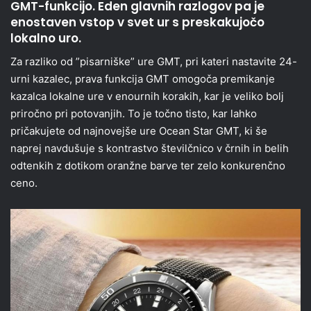
GMT-funkcijo. Eden glavnih razlogov pa je
enostaven vstop v svet ur s preskakujočo
lokalno uro.
Za razliko od ”pisarniške” ure GMT, pri kateri nastavite 24-
urni kazalec, prava funkcija GMT omogoča premikanje
kazalca lokalne ure v enournih korakih, kar je veliko bolj
priročno pri potovanjih. To je točno tisto, kar lahko
pričakujete od najnovejše ure Ocean Star GMT, ki še
naprej navdušuje s kontrastvo številčnico v črnih in belih
odtenkih z dotikom oranžne barve ter zelo konkurenčno
ceno.