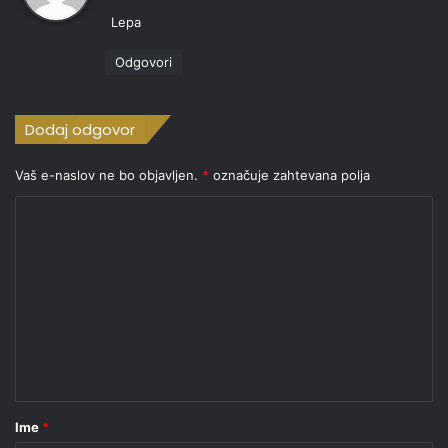
a
Lepa
v
i
Odgovori
:
Dodaj odgovor
Vaš e-naslov ne bo objavljen.
*
označuje zahtevana polja
K
o
m
e
n
t
a
r
Ime
*