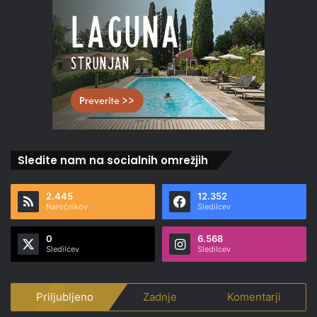
Sledite nam na socialnih omrežjih
2.445
12.352
Naročnikov
Sledilcev
0
6.568
Sledilcev
Sledilcev
Priljubljeno
Zadnje
Komentarji