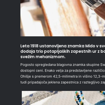
Leta 1918 ustanovljena znamka Mido v svo
dodaja trio potapljaških zapestnih ur z b
svežim mehanizmom.
Pogosto spregledana blagovna znamka skupine Swat
dostopni ceni. Enako velja za predstavljene različi
Ohišje s premerom 42,5-milimetra in višino 12,3-mi
tudi pripadajoča jeklena zapestnica z raztegljivo z