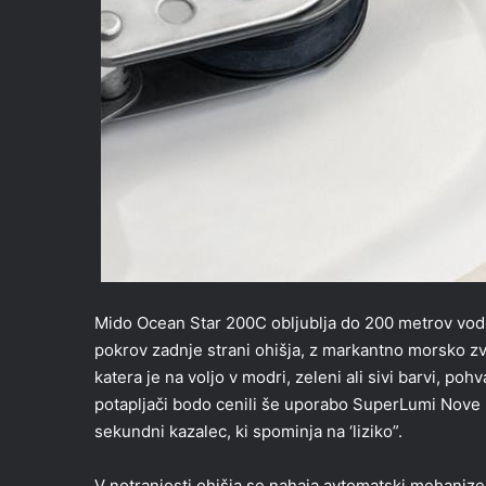
Mido Ocean Star 200C obljublja do 200 metrov vodo
pokrov zadnje strani ohišja, z markantno morsko zve
katera je na voljo v modri, zeleni ali sivi barvi, po
potapljači bodo cenili še uporabo SuperLumi Nove na
sekundni kazalec, ki spominja na ‘liziko”.
V notranjosti ohišja se nahaja avtomatski mehani