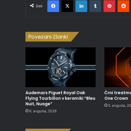
Facebook
X
LinkedIn
Tumblr
Pinteres
R
Deli
Povezani članki
Audemars Piguet Royal Oak
Črni treatma
Flying Tourbillon v keramiki “Bleu
One Crown
Nuit, Nuage”
5. avgusta, 2
6. avgusta, 2026