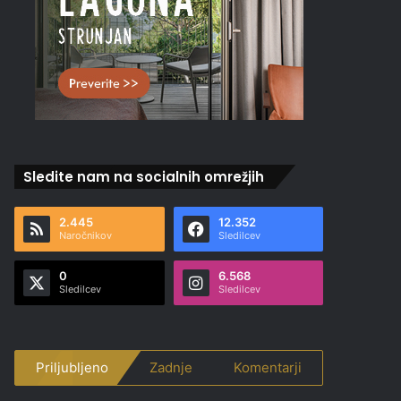
Sledite nam na socialnih omrežjih
2.445
12.352
Naročnikov
Sledilcev
0
6.568
Sledilcev
Sledilcev
Priljubljeno
Zadnje
Komentarji