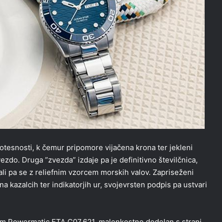
tesnosti, k čemur pripomore vijačena krona ter jekleni
zdo. Druga ”zvezda” izdaje pa je definitivno številčnica,
hvali pa se z reliefnim vzorcem morskih valov. Zapriseženi
 kazalcih ter indikatorjih ur, svojevrsten podpis pa ustvari
zem Powermatic ETA C07.621, malenkostno dodelan s strani