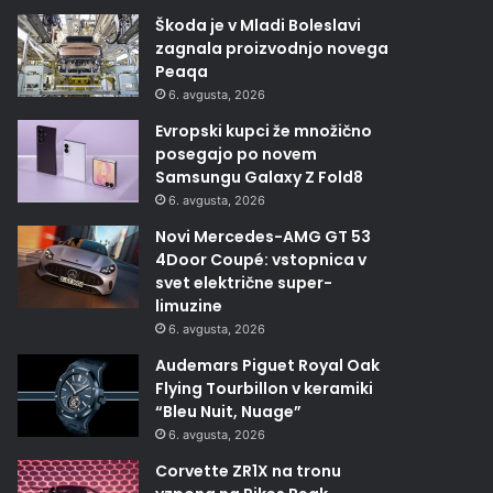
Škoda je v Mladi Boleslavi
zagnala proizvodnjo novega
Peaqa
6. avgusta, 2026
Evropski kupci že množično
posegajo po novem
Samsungu Galaxy Z Fold8
6. avgusta, 2026
Novi Mercedes-AMG GT 53
4Door Coupé: vstopnica v
svet električne super-
limuzine
6. avgusta, 2026
Audemars Piguet Royal Oak
Flying Tourbillon v keramiki
“Bleu Nuit, Nuage”
6. avgusta, 2026
Corvette ZR1X na tronu