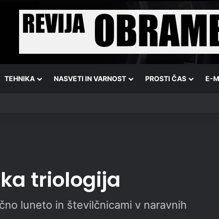
TEHNIKA
NASVETI IN VARNOST
PROSTI ČAS
E-M
a triologija
čno luneto in številčnicami v naravnih