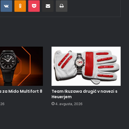
t
eddit
VKontakte
Odnoklassniki
Pocket
Deli po epošti
Natisni
 za Mido Multifort 8
Team Ikuzawa drugič v navezi s
Heuerjem
026
4. avgusta, 2026