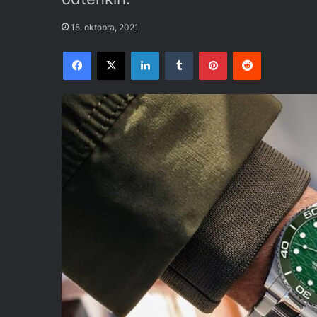
15. oktobra, 2021
Facebook
X
LinkedIn
Tumblr
Pinterest
Reddit