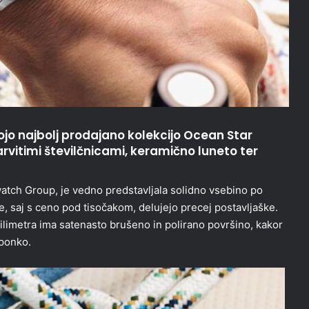
jo najbolj prodajano kolekcijo Ocean Star
arvitimi številčnicami, keramično luneto ter
ch Group, je vedno predstavljala solidno vsebino po
ce, saj s ceno pod tisočakom, delujejo precej postavljaške.
limetra ima satenasto brušeno in polirano površino, kakor
aponko.