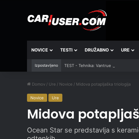
NOVICE
TESTI
DRUŽABNO
URE
Izpostavljeno
TEST - Tehnika: Vantrue JS3
Domov
/
Ure
/
Novice
/
Midova potapljaška triologija
Novice
Ure
Midova potapljašk
Ocean Star se predstavlja s kerami
odtenkih.