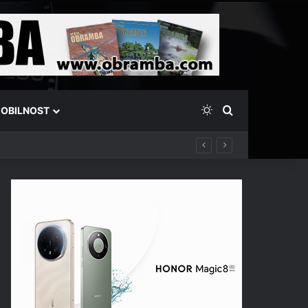
Switch skin
Išči
OBILNOST