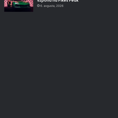
vzpona na Pikes Peak
6. avgusta, 2026