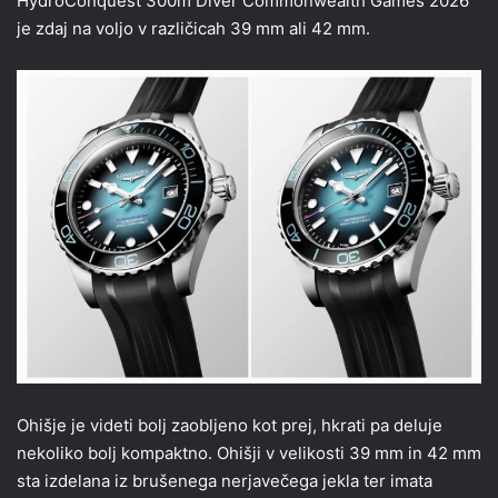
HydroConquest 300m Diver Commonwealth Games 2026
je zdaj na voljo v različicah 39 mm ali 42 mm.
Ohišje je videti bolj zaobljeno kot prej, hkrati pa deluje
nekoliko bolj kompaktno. Ohišji v velikosti 39 mm in 42 mm
sta izdelana iz brušenega nerjavečega jekla ter imata