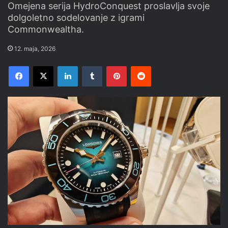
Omejena serija HydroConquest proslavlja svoje
dolgoletno sodelovanje z igrami
Commonwealtha.
12. maja, 2026
Facebook
X
LinkedIn
Tumblr
Pinterest
Reddit