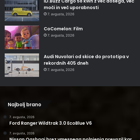
ID.Buzz Cargo 58 kWh z več dosega, več
moči in več uporabnosti
7. avgusta, 2026
CoComelon: Film
7. avgusta, 2026
Audi Nuvolari od skice do prototipa v
rekordnih 405 dneh
7. avgusta, 2026
Najbolj brano
7. avgusta, 2026
Ford Ranger Wildtrak 3.0 EcoBlue V6
7. avgusta, 2026
Nissan Qashqai brez vmesnega polnjenja prevozil kar