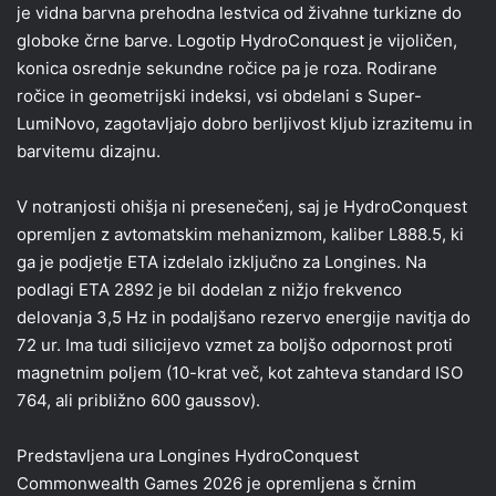
je vidna barvna prehodna lestvica od živahne turkizne do
globoke črne barve. Logotip HydroConquest je vijoličen,
konica osrednje sekundne ročice pa je roza. Rodirane
ročice in geometrijski indeksi, vsi obdelani s Super-
LumiNovo, zagotavljajo dobro berljivost kljub izrazitemu in
barvitemu dizajnu.
V notranjosti ohišja ni presenečenj, saj je HydroConquest
opremljen z avtomatskim mehanizmom, kaliber L888.5, ki
ga je podjetje ETA izdelalo izključno za Longines. Na
podlagi ETA 2892 je bil dodelan z nižjo frekvenco
delovanja 3,5 Hz in podaljšano rezervo energije navitja do
72 ur. Ima tudi silicijevo vzmet za boljšo odpornost proti
magnetnim poljem (10-krat več, kot zahteva standard ISO
764, ali približno 600 gaussov).
Predstavljena ura Longines HydroConquest
Commonwealth Games 2026 je opremljena s črnim