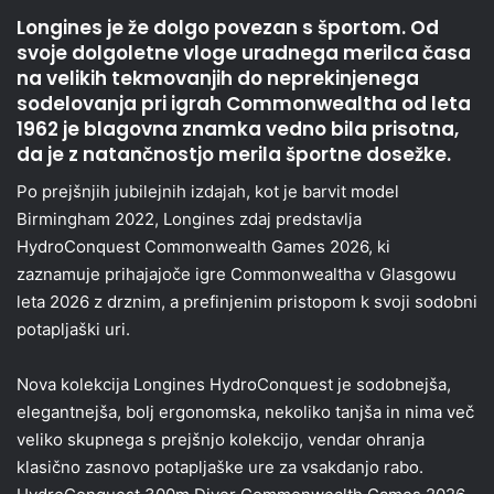
Longines je že dolgo povezan s športom. Od
svoje dolgoletne vloge uradnega merilca časa
na velikih tekmovanjih do neprekinjenega
sodelovanja pri igrah Commonwealtha od leta
1962 je blagovna znamka vedno bila prisotna,
da je z natančnostjo merila športne dosežke.
Po prejšnjih jubilejnih izdajah, kot je barvit model
Birmingham 2022, Longines zdaj predstavlja
HydroConquest Commonwealth Games 2026, ki
zaznamuje prihajajoče igre Commonwealtha v Glasgowu
leta 2026 z drznim, a prefinjenim pristopom k svoji sodobni
potapljaški uri.
Nova kolekcija Longines HydroConquest je sodobnejša,
elegantnejša, bolj ergonomska, nekoliko tanjša in nima več
veliko skupnega s prejšnjo kolekcijo, vendar ohranja
klasično zasnovo potapljaške ure za vsakdanjo rabo.