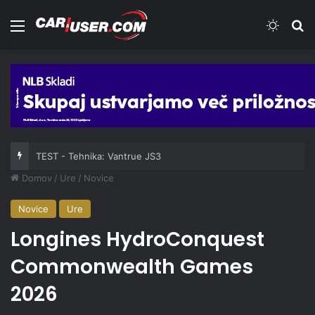
Meni
Switch
Iš
TEST - Tehnika: Vantrue JS3
Domov
/
Ure
/
Novice
Novice
Ure
Longines HydroConquest
Commonwealth Games
2026