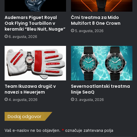
Audemars Piguet Royal
Črni treatma za Mido
Oak Flying Tourbillon v
Multifort 8 One Crown
keramiki “Bleu Nuit, Nuage”
5. avgusta, 2026
6. avgusta, 2026
Team Ikuzawa drugič v
Severnoatlantski treatma
navezi s Heuerjem
linije SeaQ
4. avgusta, 2026
3. avgusta, 2026
Dodaj odgovor
Vaš e-naslov ne bo objavljen.
*
označuje zahtevana polja