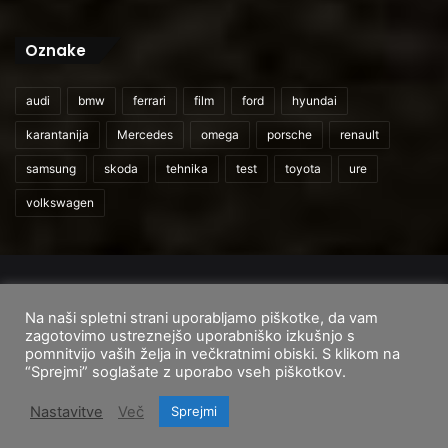
Oznake
audi
bmw
ferrari
film
ford
hyundai
karantanija
Mercedes
omega
porsche
renault
samsung
skoda
tehnika
test
toyota
ure
volkswagen
© 2026
CarAndUser.com
Na naši spletni strani uporabljamo piškotke, da vam
Domov
O nas
Cenik storitev
Pogoji uporabe
zagotovimo ustreznejšo uporabniško izkušnjo s
pomnitvijo vaših želja in večkratnimi obiski. S klikom na
Facebook
Instagram
TikTok
“Sprejmi” soglašate z uporabo vseh piškotkov.
Nastavitve
Več
Sprejmi