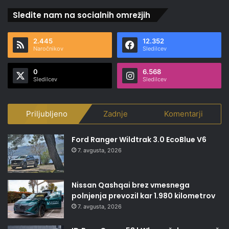
Sledite nam na socialnih omrežjih
2.445
12.352
Naročnikov
Sledilcev
0
6.568
Sledilcev
Sledilcev
Priljubljeno
Zadnje
Komentarji
Ford Ranger Wildtrak 3.0 EcoBlue V6
7. avgusta, 2026
Nissan Qashqai brez vmesnega
polnjenja prevozil kar 1.980 kilometrov
7. avgusta, 2026