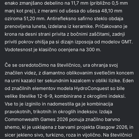
enako zmanjšano debelino na 11,7 mm (približno 0,5 mm
manj kot prej), z merami od ušesa do ušesa 48,10 mm
oziroma 51,20 mm. Antirefleksno safirno steklo obdaja
prenovljena luneta, izdelana iz keramike. Pričakovano je
krona na desni strani privita z bočnimi zaščitami, zadnji
priviti pokrov ohišja pa si dizajn izposoja od modelov GMT.
Vodotesnost je klasično ocenjena na 300 m.
Če se osredotočimo na številčnico, ura ohranja svoj
značilen videz, z diamantno oblikovanim svetlečim koncem
na urni kazalci ter sekundnim kazalcem v obliki lizike. Eden
od značilnih elementov modela HydroConquest so bile
velike številke 12-6-9, kombinirane z okroglimi indeksi.
Vse to je izginilo in nadomestila ga je kombinacija
pravokotnih, trikotnih in okroglih indeksov. Izdaja
Commonwealth Games 2026 ponuja značilno barvno
shemo, ki je usklajena z barvami projekta Glasgow 2026, in
sicer jekleno sivo, turkizno, roza in vijolično. Na številčnici