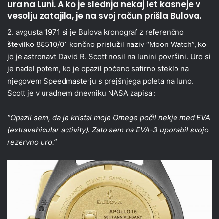
ura na Luni. A ko je slednja nekaj let kasneje v
vesolju zatajila, je na svoj račun prišla Bulova.
2. avgusta 1971 si je Bulova kronograf z referenčno
številko 88510/01 končno prislužil naziv “Moon Watch”, ko
jo je astronavt David R. Scott nosil na lunini površini. Uro si
je nadel potem, ko je opazil počeno safirno steklo na
njegovem Speedmasterju s prejšnjega poleta na luno.
Scott je v uradnem dnevniku NASA zapisal:
“Opazil sem, da je kristal moje Omege počil nekje med EVA
(extravehicular activity). Zato sem na EVA-3 uporabil svojo
rezervno uro.”