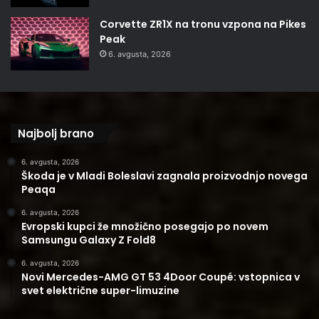
Corvette ZR1X na tronu vzpona na Pikes
Peak
6. avgusta, 2026
Najbolj brano
6. avgusta, 2026
Škoda je v Mladi Boleslavi zagnala proizvodnjo novega
Peaqa
6. avgusta, 2026
Evropski kupci že množično posegajo po novem
Samsungu Galaxy Z Fold8
6. avgusta, 2026
Novi Mercedes-AMG GT 53 4Door Coupé: vstopnica v
svet električne super-limuzine