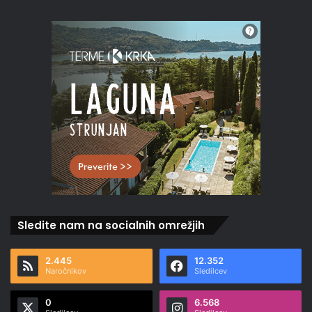
Sledite nam na socialnih omrežjih
2.445
12.352
Naročnikov
Sledilcev
0
6.568