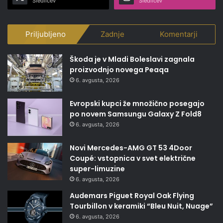
Sledilcev
Sledilcev
Priljubljeno
Zadnje
Komentarji
Škoda je v Mladi Boleslavi zagnala
proizvodnjo novega Peaqa
6. avgusta, 2026
Evropski kupci že množično posegajo
po novem Samsungu Galaxy Z Fold8
6. avgusta, 2026
Novi Mercedes-AMG GT 53 4Door
Coupé: vstopnica v svet električne
super-limuzine
6. avgusta, 2026
Audemars Piguet Royal Oak Flying
Tourbillon v keramiki “Bleu Nuit, Nuage”
6. avgusta, 2026