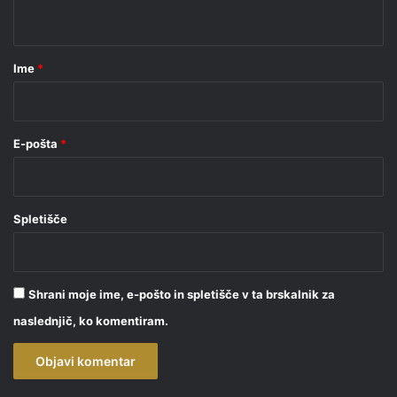
t
a
r
Ime
*
*
E-pošta
*
Spletišče
Shrani moje ime, e-pošto in spletišče v ta brskalnik za
naslednjič, ko komentiram.