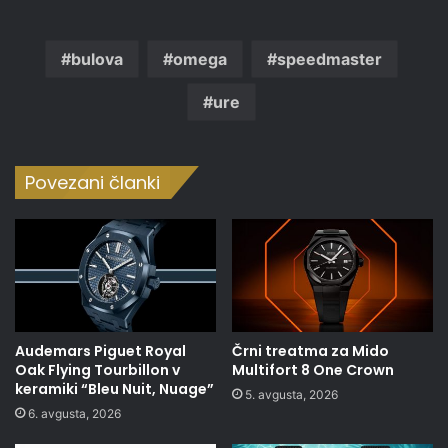
bulova
omega
speedmaster
ure
Povezani članki
Audemars Piguet Royal
Črni treatma za Mido
Oak Flying Tourbillon v
Multifort 8 One Crown
keramiki “Bleu Nuit, Nuage”
5. avgusta, 2026
6. avgusta, 2026