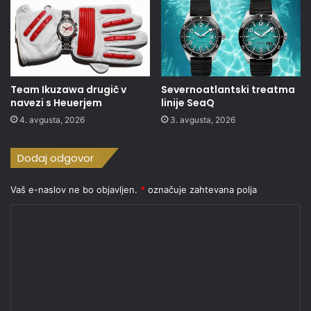
Team Ikuzawa drugič v
Severnoatlantski treatma
navezi s Heuerjem
linije SeaQ
4. avgusta, 2026
3. avgusta, 2026
Dodaj odgovor
Vaš e-naslov ne bo objavljen.
*
označuje zahtevana polja
K
o
m
e
n