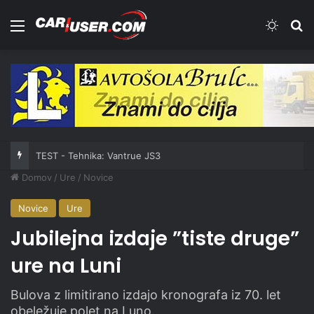
Meni
Switch
Iš
TEST - Tehnika: Vantrue JS3
Domov
/
Ure
/
Novice
Novice
Ure
Jubilejna izdaje ”tiste druge”
ure na Luni
Bulova z limitirano izdajo kronografa iz 70. let
obeležuje polet na Luno.