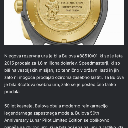
Njegova rezervna ura je bila Bulova #88510/01, ki se je leta
2015 prodala za 1,6 milijona dolarjev. Speedmasterji, ki so
bili na vesoljskih misijah, so tehnično v državni lasti in jih
zato ni mogoče prodajati oziroma zasebno lastiti. Ta Bulova
je bila Scottova osebna ura, zato se je posledično lahko
prodala.
50 let kasneje, Bulova obuja moderno reinkarnacijo
legendarnega zapestnega modela. Bulova 50th
Anniversary Lunar Pilot Limited Edition se oblikovno
nanaša na izvirno uro, ki je bila nošena na luni, z razliko, da