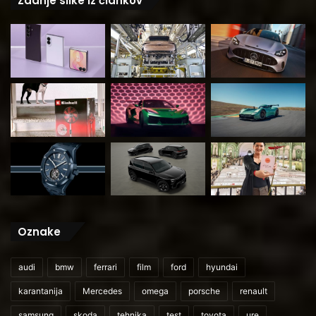
Zadnje slike iz člankov
Oznake
audi
bmw
ferrari
film
ford
hyundai
karantanija
Mercedes
omega
porsche
renault
samsung
skoda
tehnika
test
toyota
ure