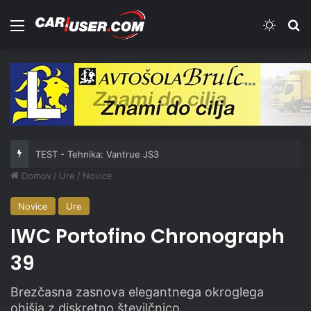
Meni
Switch
Iš
TEST - Tehnika: Vantrue JS3
Domov
/
Ure
/
Novice
Novice
Ure
IWC Portofino Chronograph
39
Brezčasna zasnova elegantnega okroglega
ohišja z diskretno številčnico.