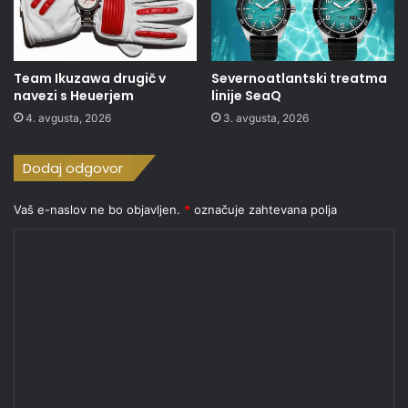
Team Ikuzawa drugič v
Severnoatlantski treatma
navezi s Heuerjem
linije SeaQ
4. avgusta, 2026
3. avgusta, 2026
Dodaj odgovor
Vaš e-naslov ne bo objavljen.
*
označuje zahtevana polja
K
o
m
e
n
t
a