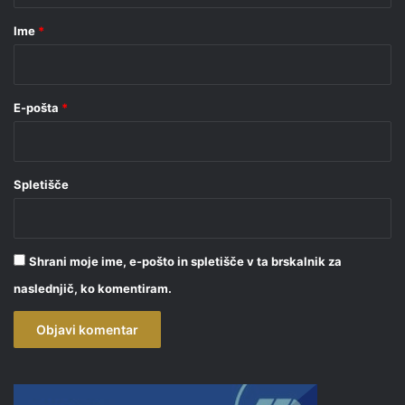
r
Ime
*
*
E-pošta
*
Spletišče
Shrani moje ime, e-pošto in spletišče v ta brskalnik za
naslednjič, ko komentiram.