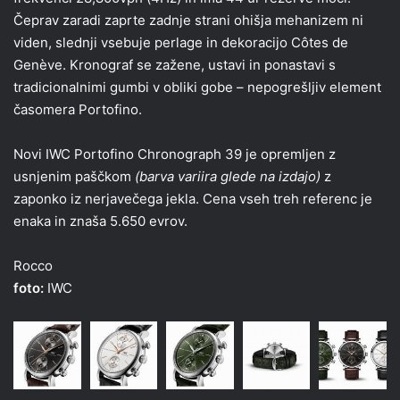
Čeprav zaradi zaprte zadnje strani ohišja mehanizem ni
viden, slednji vsebuje perlage in dekoracijo Côtes de
Genève. Kronograf se zažene, ustavi in ​​ponastavi s
tradicionalnimi gumbi v obliki gobe – nepogrešljiv element
časomera Portofino.
Novi IWC Portofino Chronograph 39 je opremljen z
usnjenim paščkom
(barva variira glede na izdajo)
z
zaponko iz nerjavečega jekla. Cena vseh treh referenc je
enaka in znaša 5.650 evrov.
Rocco
foto:
IWC