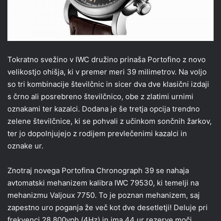
Tokratno svežino v IWC družino prinaša Portofino z novo
velikostjo ohišja, ki v premer meri 39 milimetrov. Na voljo
so tri kombinacije številčnic in sicer dva dve klasični izdaji
s črno ali posrebreno številčnico, obe z zlatimi urnimi
oznakami ter kazalci. Dodana je še tretja opcija trendno
zelene številčnice, ki se pohvali z učinkom sončnih žarkov,
ter jo dopolnjujejo z rodijem prevlečenimi kazalci in
oznake ur.
Znotraj novega Portofina Chronograph 39 se nahaja
avtomatski mehanizem kalibra IWC 79530, ki temelji na
mehanizmu Valjoux 7750. To je poznan mehanizem, saj
zapestno uro poganja že več kot dve desetletji! Deluje pri
frekvenci 28,800vph (4Hz) in ima 44 ur rezerve moči.