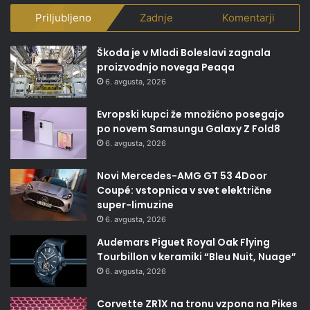
Priljubljeno
Zadnje
Komentarji
Škoda je v Mladi Boleslavi zagnala
proizvodnjo novega Peaqa
6. avgusta, 2026
Evropski kupci že množično posegajo
po novem Samsungu Galaxy Z Fold8
6. avgusta, 2026
Novi Mercedes-AMG GT 53 4Door
Coupé: vstopnica v svet električne
super-limuzine
6. avgusta, 2026
Audemars Piguet Royal Oak Flying
Tourbillon v keramiki “Bleu Nuit, Nuage”
6. avgusta, 2026
Corvette ZR1X na tronu vzpona na Pikes