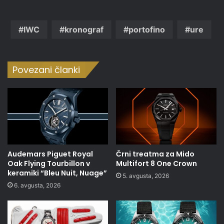
IWC
kronograf
portofino
ure
Povezani članki
Audemars Piguet Royal
Črni treatma za Mido
Oak Flying Tourbillon v
Multifort 8 One Crown
keramiki “Bleu Nuit, Nuage”
5. avgusta, 2026
6. avgusta, 2026