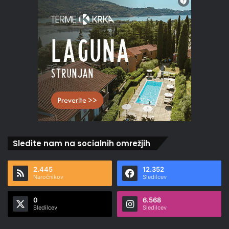
Sledite nam na socialnih omrežjih
2.445
12.352
Naročnikov
Sledilcev
0
6.568
Sledilcev
Sledilcev