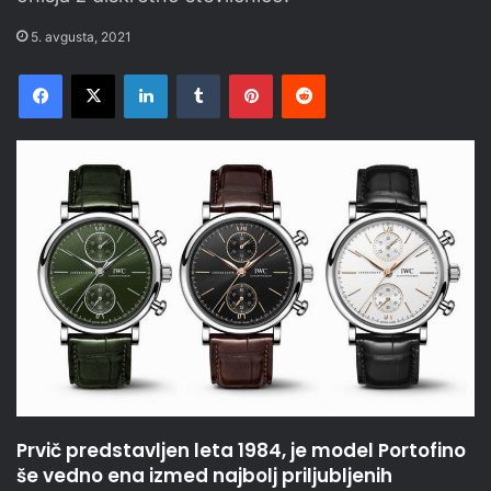
5. avgusta, 2021
Facebook
X
LinkedIn
Tumblr
Pinterest
Reddit
Prvič predstavljen leta 1984, je model Portofino
še vedno ena izmed najbolj priljubljenih