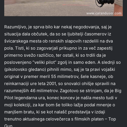
Razumljivo, je sprva bilo kar nekaj negodovanja, saj je
situacija dala občutek, da so se ljubitelji časomerov iz
švicarskega mesta ob renskih slapovih razdelili na dva
pola. Tisti, ki so zagovarjali prikupno in za več zapestij
primerno svežo različico, ter ostali, ki so trdili da je
poslovenjeno ”veliki pilot” zgolj in samo eden. A slednji so
(pikolovsko gledano) pihnili mimo, saj je ta pravi vojaški
original v premer meril 55 milimetrov, šele kasneje, ob
reinkarnaciji ure leta 2001, so snovalci ohišje spravili na
razumnejših 46 milimetrov. Zagotovo se strinjam, da je Big
Pilot legendarna ura, konec koncev je našla mesto tudi v
moji kolekciji, za kar bom še toliko lažje podal mnenje o
manjšem bratu, ki se kot nalašč predstavlja v izdaji
trenutno aktualnega celovečerca s filmskih platen – Top
Gun.