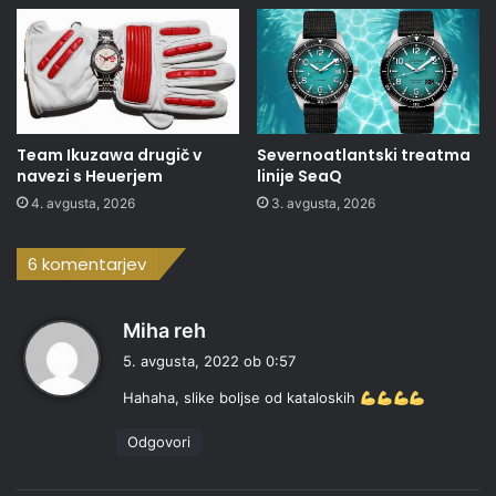
Team Ikuzawa drugič v
Severnoatlantski treatma
navezi s Heuerjem
linije SeaQ
4. avgusta, 2026
3. avgusta, 2026
6 komentarjev
p
Miha reh
r
5. avgusta, 2022 ob 0:57
a
Hahaha, slike boljse od kataloskih
v
i
Odgovori
: