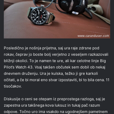
Posledično je nošnja prijetna, saj ura raje zdrsne pod
rokav, čeprav jo boste bolj verjetno z veseljem razkazovali
bližnji okolici. To je namen te ure, ali kar celotne linje Big
Pilot’s Watch 43. Vsaj takšen občutek sem dobil ob nekaj
dnevnem druženju. Ura je kulska, težko ji gre karkoli
očitati, a če bi moral eno stvar izpostaviti, bi to bila cena. 11
tisočakov.
Diskusije o ceni se otepam iz preprostega razloga, saj je
zapestna ura takšnega kova luksuz in tukaj pač razum
odpove. Točno uro ima vsakdo na ugodnejšem pametnem