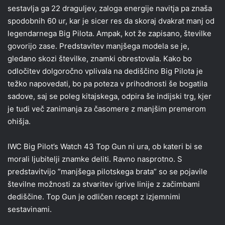
sestavlja ga 22 draguljev, zaloga energije navitja pa znaša
spodobnih 60 ur, kar je sicer res da skoraj dvakrat manj od
legendarnega Big Pilota. Ampak, kot že zapisano, številke
govorijo zase. Predstavitev manjšega modela se je,
gledano skozi številke, znamki obrestovala. Kako bo
odločitev dolgoročno vplivala na dediščino Big Pilota je
težko napovedati, bo pa poteza v prihodnosti še bogatila
sadove, saj se poleg kitajskega, odpira še indijski trg, kjer
je tudi več zanimanja za časomere z manjšim premerom
ohišja.
IWC Big Pilot’s Watch 43 Top Gun ni ura, ob kateri bi se
morali ljubitelji znamke deliti. Ravno nasprotno. S
predstavitvijo ”manjšega pilotskega brata” so se pojavile
številne možnosti za stvaritev igrive linije z začimbami
dediščine. Top Gun je odličen recept z izjemnimi
sestavinami.