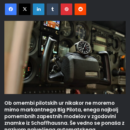
Facebook
X
LinkedIn
Tumblr
Pinterest
Reddit
Ob omembi pilotskih ur nikakor ne moremo
mimo markantnega Big Pilota, enega najbolj
pomembnih zapestnih modelov v zgodovini
znamke iz Schaffhausna. Še vedno se ponaša z
nazivom največjega avtomatskega