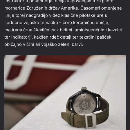
inštruktorju posebnega tečaja usposabljanja za pilote
mornarice Združenih držav Amerike. Časomeri omenjene
linije torej nadgradijo videz klasične pilotske ure s
sodobno vojaško tematiko – črno keramično ohišje,
matirana črna številčnica z belimi luminiscenčnimi kazalci
ter indikatorji, kakšen rdeč detajl ter tekstilni pašček,
običajno v črni ali vojaško zeleni barvi.