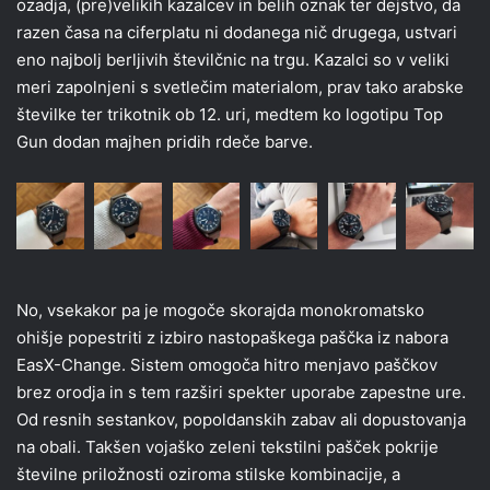
ozadja, (pre)velikih kazalcev in belih oznak ter dejstvo, da
razen časa na ciferplatu ni dodanega nič drugega, ustvari
eno najbolj berljivih številčnic na trgu. Kazalci so v veliki
meri zapolnjeni s svetlečim materialom, prav tako arabske
številke ter trikotnik ob 12. uri, medtem ko logotipu Top
Gun dodan majhen pridih rdeče barve.
No, vsekakor pa je mogoče skorajda monokromatsko
ohišje popestriti z izbiro nastopaškega paščka iz nabora
EasX-Change. Sistem omogoča hitro menjavo paščkov
brez orodja in s tem razširi spekter uporabe zapestne ure.
Od resnih sestankov, popoldanskih zabav ali dopustovanja
na obali. Takšen vojaško zeleni tekstilni pašček pokrije
številne priložnosti oziroma stilske kombinacije, a