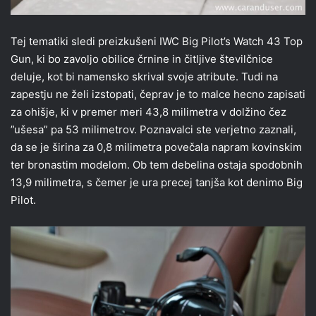
Tej tematiki sledi preizkušeni IWC Big Pilot’s Watch 43 Top
Gun, ki bo zavoljo obilice črnine in čitljive številčnice
deluje, kot bi namensko skrival svoje atribute. Tudi na
zapestju ne želi izstopati, čeprav je to malce hecno zapisati
za ohišje, ki v premer meri 43,8 milimetra v dolžino čez
”ušesa” pa 53 milimetrov. Poznavalci ste verjetno zaznali,
da se je širina za 0,8 milimetra povečala napram kovinskim
ter bronastim modelom. Ob tem debelina ostaja spodobnih
13,9 milimetra, s čemer je ura precej tanjša kot denimo Big
Pilot.