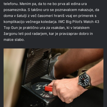
telefonu. Menim pa, da to ne bo prva ali edina ura
posameznika. S takšno uro se poznavalcem nakazuje, da
doma v šatulji z več časomeri hraniš vsaj en primerek s
komplikacijo večnega koledarja. IWC Big Pilot’s Watch 43
Top Gun je praktično ura za vsakdan, ki v letalskem
žargonu leti pod radarjem, kar je pravzaprav dobro in
malce slabo.