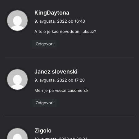
p
KingDaytona
r
9. avgusta, 2022 ob 16:43
a
A tole je kao novodobni luksuz?
v
i
Odgovori
:
p
Janez slovenski
r
9. avgusta, 2022 ob 17:20
a
Men je pa vsecn casomerck!
v
i
Odgovori
:
p
Zigolo
r