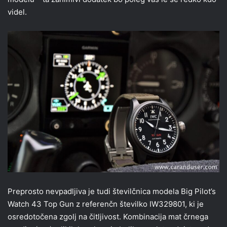
videl.
Preprosto nevpadljiva je tudi številčnica modela Big Pilot’s
Watch 43 Top Gun z referenčn številko IW329801, ki je
osredotočena zgolj na čitljivost. Kombinacija mat črnega