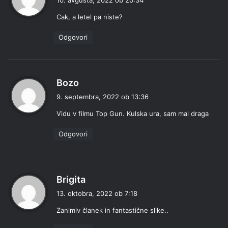
10. avgusta, 2022 ob 20:34
a
Cak, a letel pa niste?
v
i
Odgovori
:
p
Bozo
r
9. septembra, 2022 ob 13:36
a
Vidu v filmu Top Gun. Kulska ura, sam mal draga
v
i
Odgovori
:
p
Brigita
r
13. oktobra, 2022 ob 7:18
a
Zanimiv članek in fantastične slike..
v
i