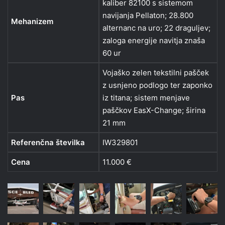
kaliber 82100 s sistemom
navijanja Pellaton; 28.800
Mehanizem
alternanc na uro; 22 draguljev;
zaloga energije navitja znaša
60 ur
Vojaško zelen tekstilni pašček
z usnjeno podlogo ter zaponko
Pas
iz titana; sistem menjave
paščkov EasX-Change; širina
21 mm
Referenčna številka
IW329801
Cena
11.000 €