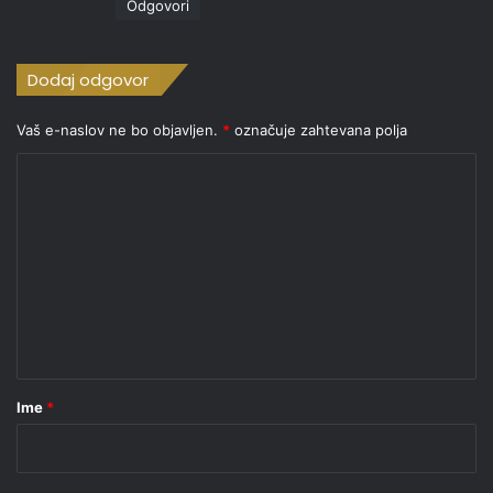
Odgovori
:
Dodaj odgovor
Vaš e-naslov ne bo objavljen.
*
označuje zahtevana polja
K
o
m
e
n
t
a
r
Ime
*
*