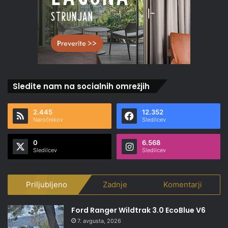
Sledite nam na socialnih omrežjih
2.445
12.352
Naročnikov
Sledilcev
0
6.568
Sledilcev
Sledilcev
Priljubljeno
Zadnje
Komentarji
Ford Ranger Wildtrak 3.0 EcoBlue V6
7. avgusta, 2026