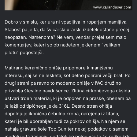
Dobro v smislu, ker ura ni vpadljiva in roparjem mamljiva.
Slabost pa je ta, da švicarski urarski izdelek ostane precej
neopazen. Namenoma? Ne vem, vendar prejel sem malo
komentarjev, kateri so ob nadetem jeklenem ”velikem
pilotu” pogostejši.
Matirano keramično ohišje pripomore k manjšemu
interesu, saj se ne lesketa, kot delno polirani večji brat. Po
drugi strani pa ravno to moderno ohišje v IWC družino
privablja številne navdušence. Zlitina cirkonijevega oksida
ustvari trden material, ki je odporen na praske, obenem pa
je lažji od tipičnega jekla 316L. Desno stran ohišja
dopolnjuje ikonična čebulna krona, narejena iz titana,
kateri je bil uporabljen tudi za pokrov ohišja. Na njem se
nahaja gravura šole Top Gun ter nekaj podatkov o samem
modelu – ta zanimivi dodatek bo poleg vas le še redko kdo