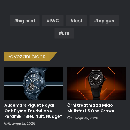
big pilot
IWC
test
top gun
ure
Povezani članki
Audemars Piguet Royal
Črni treatma za Mido
Oak Flying Tourbillon v
Multifort 8 One Crown
keramiki “Bleu Nuit, Nuage”
5. avgusta, 2026
6. avgusta, 2026