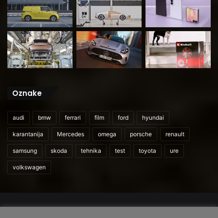
Oznake
audi
bmw
ferrari
film
ford
hyundai
karantanija
Mercedes
omega
porsche
renault
samsung
skoda
tehnika
test
toyota
ure
volkswagen
© 2026
CarAndUser.com