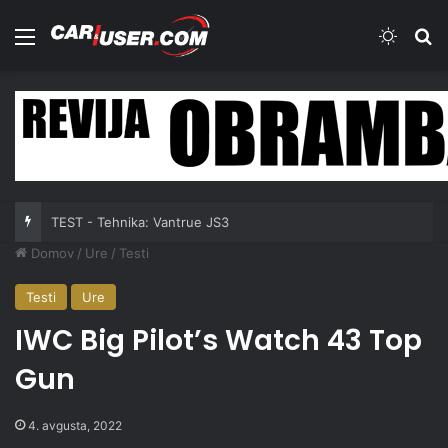
Meni
Switch
Iš
TEST - Tehnika: Vantrue JS3
Domov
/
Ure
/
Testi
Testi
Ure
IWC Big Pilot’s Watch 43 Top
Gun
4. avgusta, 2022