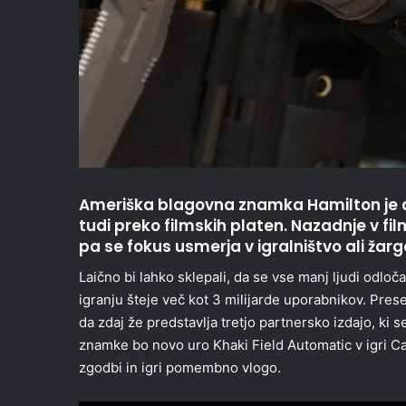
Ameriška blagovna znamka Hamilton je d
tudi preko filmskih platen. Nazadnje v fil
pa se fokus usmerja v igralništvo ali ža
Laično bi lahko sklepali, da se vse manj ljudi odloča
igranju šteje več kot 3 milijarde uporabnikov. Prese
da zdaj že predstavlja tretjo partnersko izdajo, ki 
znamke bo novo uro Khaki Field Automatic v igri Cal
zgodbi in igri pomembno vlogo.