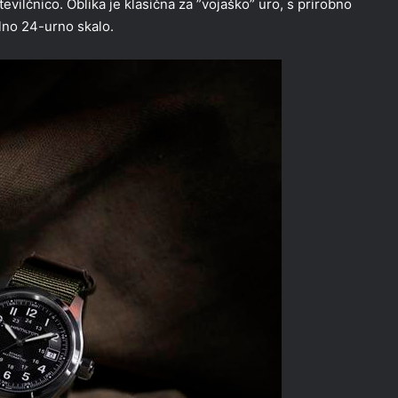
evilčnico. Oblika je klasična za ”vojaško” uro, s prirobno
alno 24-urno skalo.