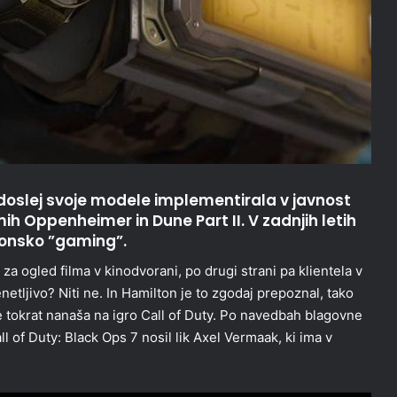
oslej svoje modele implementirala v javnost
mih Oppenheimer in Dune Part II. V zadnjih letih
rgonsko ”gaming”.
 za ogled filma v kinodvorani, po drugi strani pa klientela v
netljivo? Niti ne. In Hamilton je to zgodaj prepoznal, tako
se tokrat nanaša na igro Call of Duty. Po navedbah blagovne
l of Duty: Black Ops 7 nosil lik Axel Vermaak, ki ima v