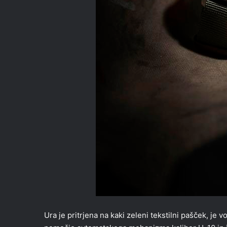
Ura je pritrjena na kaki zeleni tekstilni pašček, je