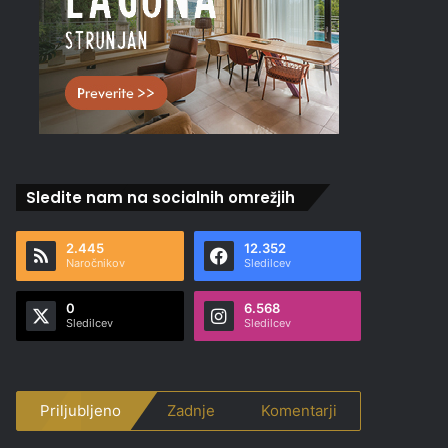
Sledite nam na socialnih omrežjih
2.445
12.352
Naročnikov
Sledilcev
0
6.568
Sledilcev
Sledilcev
Priljubljeno
Zadnje
Komentarji