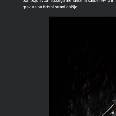
pomočjo avtomatskega mehanizma kaliber H-10 in im
gravura na hrbtni strani ohišja.