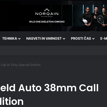
TEHNIKA
NASVETI IN VARNOST
PROSTI ČAS
E-M
all of Duty Special Edition
ield Auto 38mm Call
ition