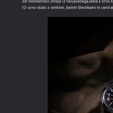
38-milimetrsko ohišje iz nerjavečega jekla s črno št
12-urno skalo z velikimi, belimi številkami in centr