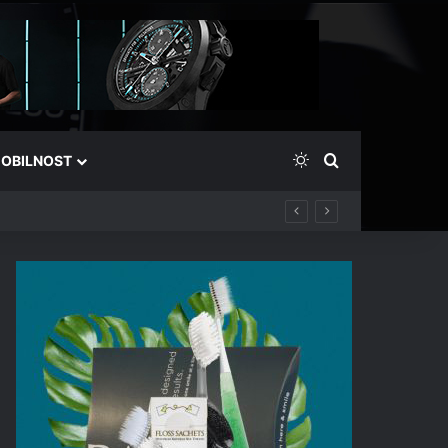
Switch skin
Išči
OBILNOST