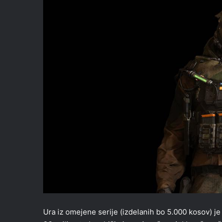
Ura iz omejene serije (izdelanih bo 5.000 kosov) je