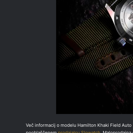
Več informacij o modelu Hamilton Khaki Field Auto 
pooblaščenem
prodajalcu Slowatch
. Maloprodajna 