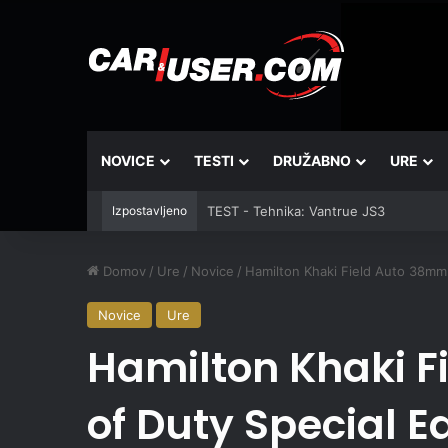
NOVICE
TESTI
DRUŽABNO
URE
Izpostavljeno
TEST - Tehnika: Vantrue JS3
Domov
/
Ure
/
Novice
/
Hamilton Khaki Field Auto 38mm C
Novice
Ure
Hamilton Khaki F
of Duty Special Ed