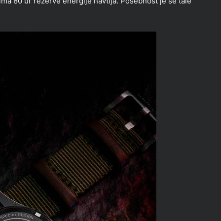
a 80 ur rezerve energije navtija. Posebnost je še tale