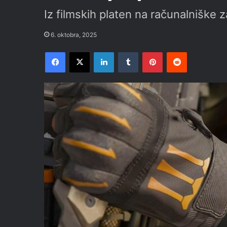
Iz filmskih platen na računalniške 
6. oktobra, 2025
Facebook
X
LinkedIn
Tumblr
Pinterest
Reddit