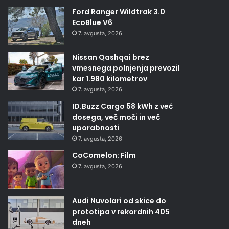
Ford Ranger Wildtrak 3.0
EcoBlue V6
7. avgusta, 2026
Nissan Qashqai brez
vmesnega polnjenja prevozil
kar 1.980 kilometrov
7. avgusta, 2026
ID.Buzz Cargo 58 kWh z več
dosega, več moči in več
uporabnosti
7. avgusta, 2026
CoComelon: Film
7. avgusta, 2026
Audi Nuvolari od skice do
prototipa v rekordnih 405
dneh