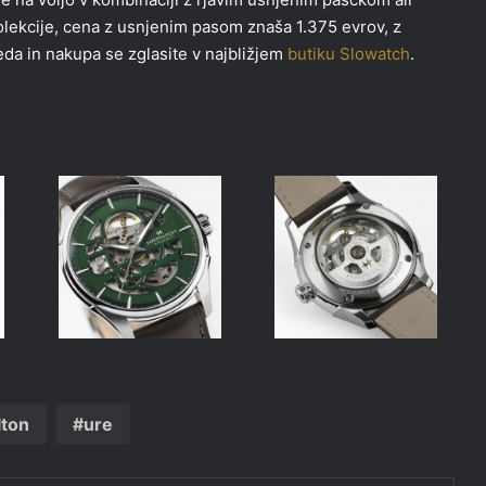
kolekcije, cena z usnjenim pasom znaša 1.375 evrov, z
da in nakupa se zglasite v najbližjem
butiku Slowatch
.
lton
ure