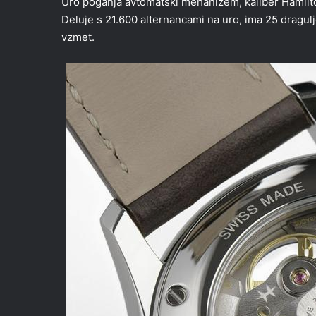
Uro poganja avtomatski mehanizem, kaliber Hamilton
Deluje s 21.600 alternancami na uro, ima 25 dragul
vzmet.