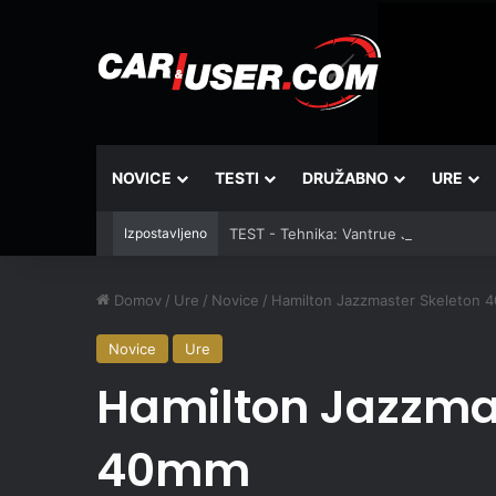
NOVICE
TESTI
DRUŽABNO
URE
Izpostavljeno
TEST - Tehnika: Vantrue JS3
Domov
/
Ure
/
Novice
/
Hamilton Jazzmaster Skeleton 
Novice
Ure
Hamilton Jazzma
40mm