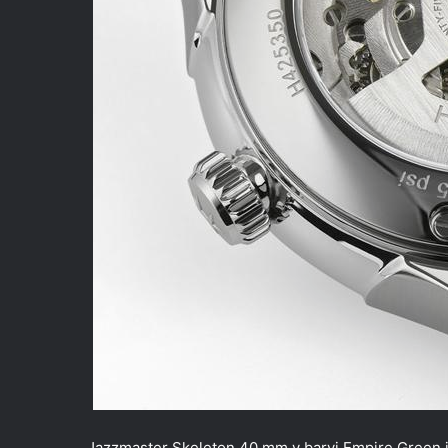
Jazzmaster Skeleton 40 mm v barvi Empire Green je