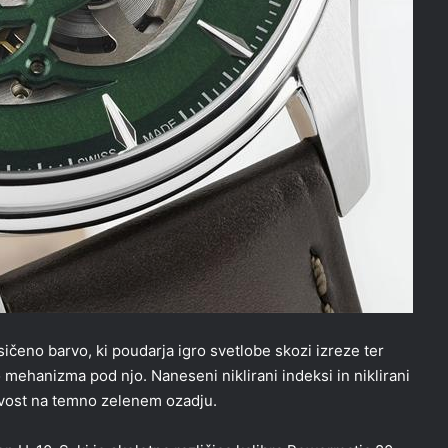
ičeno barvo, ki poudarja igro svetlobe skozi izreze ter
mehanizma pod njo. Naneseni niklirani indeksi in niklirani
ivost na temno zelenem ozadju.