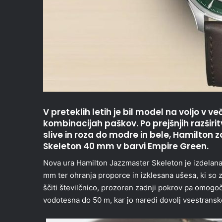
V preteklih letih je bil model na voljo v ve
kombinacijah paškov. Po prejšnjih razšir
slive in roza do modre in bele, Hamilton 
Skeleton 40 mm v barvi Empire Green.
Nova ura Hamilton Jazzmaster Skeleton je izdelana
mm ter ohranja proporce in izklesana ušesa, ki so zn
ščiti številčnico, prozoren zadnji pokrov pa omogo
vodotesna do 50 m, kar jo naredi dovolj vsestrans