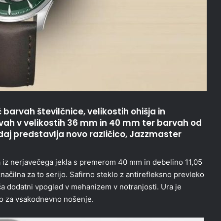
č barvah številčnice, velikostih ohišja in
itvah v velikostih 36 mm in 40 mm ter barvah od
zdaj predstavlja novo različico, Jazzmaster
 iz nerjavečega jekla s premerom 40 mm in debelino 11,05
ačilna za to serijo. Safirno steklo z antirefleksno prevleko
ča dodatni vpogled v mehanizem v notranjosti. Ura je
ko za vsakodnevno nošenje.