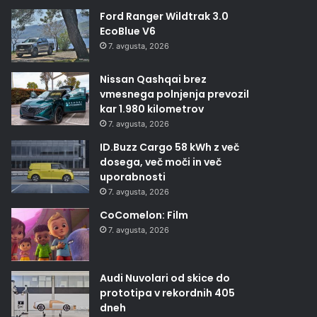
Ford Ranger Wildtrak 3.0
EcoBlue V6
7. avgusta, 2026
Nissan Qashqai brez
vmesnega polnjenja prevozil
kar 1.980 kilometrov
7. avgusta, 2026
ID.Buzz Cargo 58 kWh z več
dosega, več moči in več
uporabnosti
7. avgusta, 2026
CoComelon: Film
7. avgusta, 2026
Audi Nuvolari od skice do
prototipa v rekordnih 405
dneh