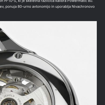
 H-10-S, ki je skeletna različica kalibra Powermatic 80.
jev, ponuja 80-urno avtonomijo in uporablja Nivachronovo