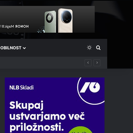
Switch skin
Išči
OBILNOST