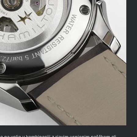
 na voljo v kombinaciji z rjavim usnjenim paščkom ali