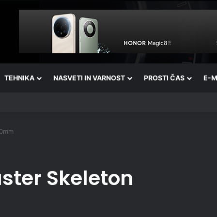
TEHNIKA
NASVETI IN VARNOST
PROSTI ČAS
E-M
40mm
ster Skeleton