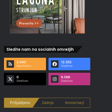
Sledite nam na socialnih omrežjih
2.445
12.352
Naročnikov
Sledilcev
0
6.568
Sledilcev
Sledilcev
Priljubljeno
Zadnje
Komentarji