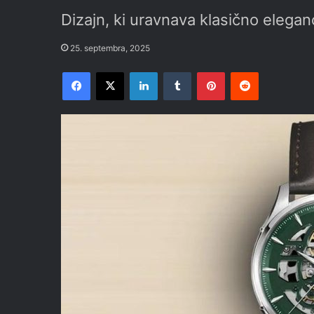
Dizajn, ki uravnava klasično elega
25. septembra, 2025
Facebook
X
LinkedIn
Tumblr
Pinterest
Reddit