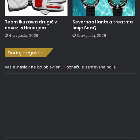
Team Ikuzawa drugič v
Severnoatlantski treatma
navezi s Heuerjem
linije SeaQ
4. avgusta, 2026
3. avgusta, 2026
Dodaj odgovor
Vaš e-naslov ne bo objavljen.
*
označuje zahtevana polja
K
o
m
e
n
t
a