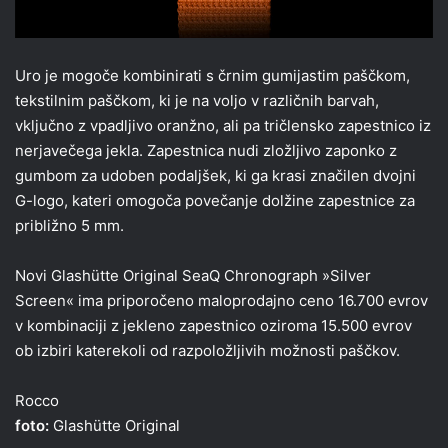
Uro je mogoče kombinirati s črnim gumijastim paščkom,
tekstilnim paščkom, ki je na voljo v različnih barvah,
vključno z vpadljivo oranžno, ali pa tričlensko zapestnico iz
nerjavečega jekla. Zapestnica nudi zložljivo zaponko z
gumbom za udoben podaljšek, ki ga krasi značilen dvojni
G-logo, kateri omogoča povečanje dolžine zapestnice za
približno 5 mm.
Novi Glashütte Original SeaQ Chronograph »Silver
Screen« ima priporočeno maloprodajno ceno 16.700 evrov
v kombinaciji z jekleno zapestnico oziroma 15.500 evrov
ob izbiri katerekoli od razpoložljivih možnosti paščkov.
Rocco
foto:
Glashütte Original