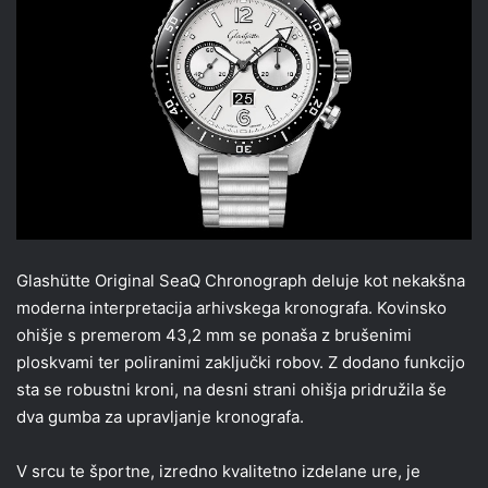
Glashütte Original SeaQ Chronograph deluje kot nekakšna
moderna interpretacija arhivskega kronografa. Kovinsko
ohišje s premerom 43,2 mm se ponaša z brušenimi
ploskvami ter poliranimi zaključki robov. Z dodano funkcijo
sta se robustni kroni, na desni strani ohišja pridružila še
dva gumba za upravljanje kronografa.
V srcu te športne, izredno kvalitetno izdelane ure, je