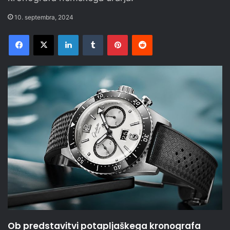
10. septembra, 2024
Facebook
X
LinkedIn
Tumblr
Pinterest
Reddit
Ob predstavitvi potapljaškega kronografa