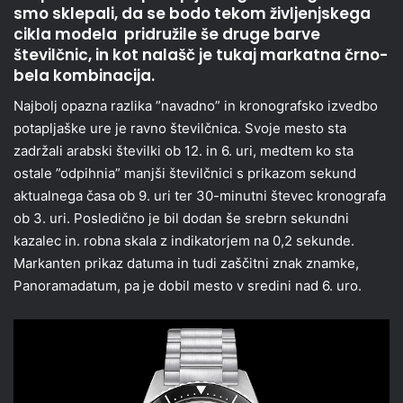
smo sklepali, da se bodo tekom življenjskega
cikla modela pridružile še druge barve
številčnic, in kot nalašč je tukaj markatna črno-
bela kombinacija.
Najbolj opazna razlika ”navadno” in kronografsko izvedbo
potapljaške ure je ravno številčnica. Svoje mesto sta
zadržali arabski številki ob 12. in 6. uri, medtem ko sta
ostale ”odpihnia” manjši številčnici s prikazom sekund
aktualnega časa ob 9. uri ter 30-minutni števec kronografa
ob 3. uri. Posledično je bil dodan še srebrn sekundni
kazalec in. robna skala z indikatorjem na 0,2 sekunde.
Markanten prikaz datuma in tudi zaščitni znak znamke,
Panoramadatum, pa je dobil mesto v sredini nad 6. uro.