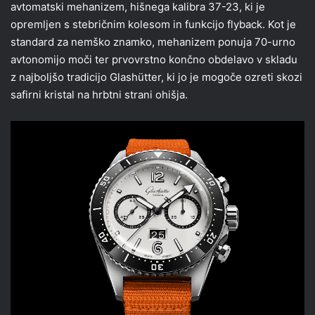
avtomatski mehanizem, hišnega kalibra 37-23, ki je
opremljen s stebričnim kolesom in funkcijo flyback. Kot je
standard za nemško znamko, mehanizem ponuja 70-urno
avtonomijo moči ter prvovrstno končno obdelavo v skladu
z najboljšo tradicijo Glashütter, ki jo je mogoče ozreti skozi
safirni kristal na hrbtni strani ohišja.