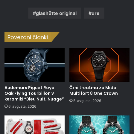
glashütte original
ure
Povezani članki
Audemars Piguet Royal
Črni treatma za Mido
Oak Flying Tourbillon v
Multifort 8 One Crown
keramiki “Bleu Nuit, Nuage”
5. avgusta, 2026
6. avgusta, 2026