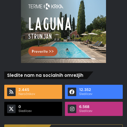
Sledite nam na socialnih omrežjih
2.445
12.352
Naročnikov
Sledilcev
0
6.568
Sledilcev
Sledilcev