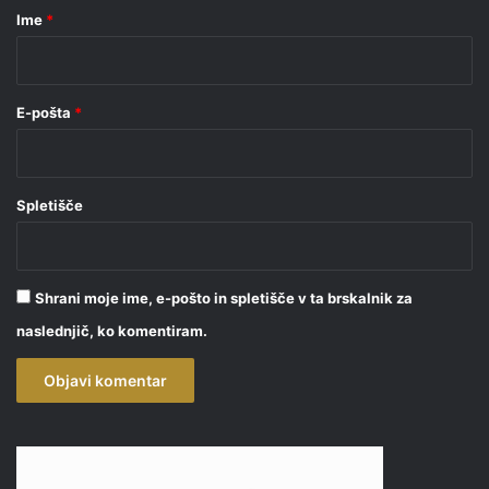
r
Ime
*
*
E-pošta
*
Spletišče
Shrani moje ime, e-pošto in spletišče v ta brskalnik za
naslednjič, ko komentiram.