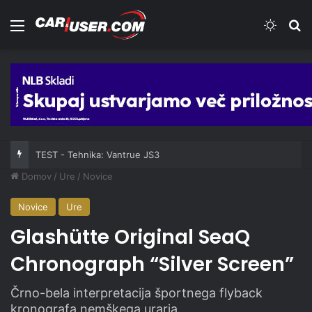
Meni
Switch
Iš
TEST - Tehnika: Vantrue JS3
Domov
/
Ure
/
Novice
Novice
Ure
Glashütte Original SeaQ
Chronograph “Silver Screen”
Črno-bela interpretacija športnega flyback
kronografa nemškega urarja.