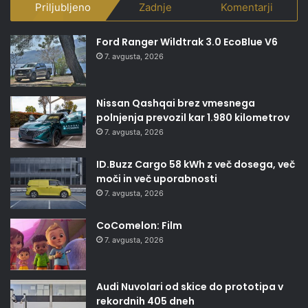
Priljubljeno
Zadnje
Komentarji
Ford Ranger Wildtrak 3.0 EcoBlue V6
7. avgusta, 2026
Nissan Qashqai brez vmesnega
polnjenja prevozil kar 1.980 kilometrov
7. avgusta, 2026
ID.Buzz Cargo 58 kWh z več dosega, več
moči in več uporabnosti
7. avgusta, 2026
CoComelon: Film
7. avgusta, 2026
Audi Nuvolari od skice do prototipa v
rekordnih 405 dneh