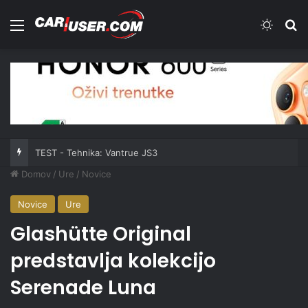
Meni
Switch
Iš
TEST - Tehnika: Vantrue JS3
Domov
/
Ure
/
Novice
Novice
Ure
Glashütte Original
predstavlja kolekcijo
Serenade Luna