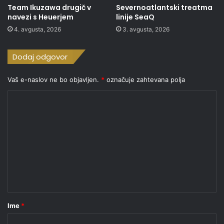
Team Ikuzawa drugič v
Severnoatlantski treatma
navezi s Heuerjem
linije SeaQ
4. avgusta, 2026
3. avgusta, 2026
Dodaj odgovor
Vaš e-naslov ne bo objavljen.
*
označuje zahtevana polja
K
o
m
e
n
t
a
r
Ime
*
*