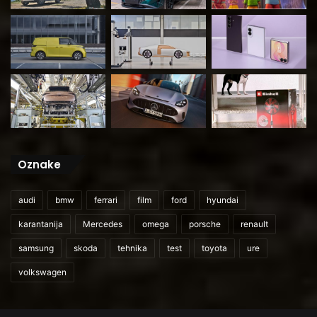
Oznake
audi
bmw
ferrari
film
ford
hyundai
karantanija
Mercedes
omega
porsche
renault
samsung
skoda
tehnika
test
toyota
ure
volkswagen