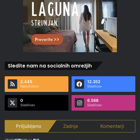
Sledite nam na socialnih omrežjih
2.445
12.352
Naročnikov
Sledilcev
0
6.568
Sledilcev
Sledilcev
Priljubljeno
Zadnje
Komentarji