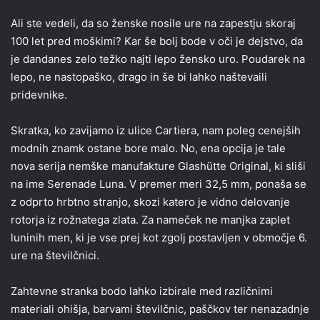
Ali ste vedeli, da so ženske nosile ure na zapestju skoraj
100 let pred moškimi? Kar še bolj bode v oči je dejstvo, da
je dandanes zelo težko najti lepo žensko uro. Poudarek na
lepo, ne nastopaško, drago in še bi lahko naštevaili
pridevnike.
Skratka, ko zavijamo iz ulice Cartiera, nam poleg cenejših
modnih znamk ostane bore malo. No, ena opcija je tale
nova serija nemške manufakture Glashütte Original, ki sliši
na ime Serenade Luna. V premer meri 32,5 mm, ponaša se
z odprto hrbtno stranjo, skozi katero je vidno delovanje
rotorja iz rožnatega zlata. Za nameček ne manjka zaplet
luninih men, ki je vse prej kot zgolj postavljen v območje 6.
ure na številčnici.
Zahtevne stranka bodo lahko izbirale med različnimi
materiali ohišja, barvami številčnic, paščkov ter nenazadnje