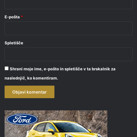
E-pošta
*
Spletišče
Shrani moje ime, e-pošto in spletišče v ta brskalnik za
naslednjič, ko komentiram.