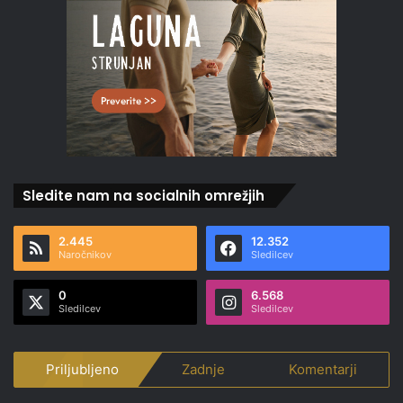
Sledite nam na socialnih omrežjih
2.445
12.352
Naročnikov
Sledilcev
0
6.568
Sledilcev
Sledilcev
Priljubljeno
Zadnje
Komentarji