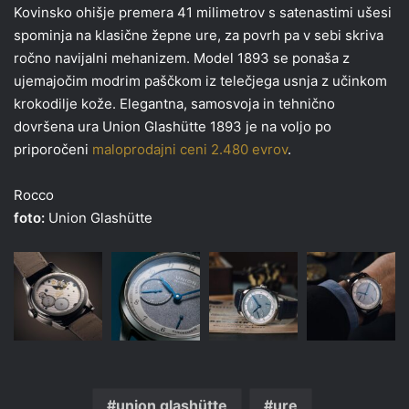
Kovinsko ohišje premera 41 milimetrov s satenastimi ušesi
spominja na klasične žepne ure, za povrh pa v sebi skriva
ročno navijalni mehanizem. Model 1893 se ponaša z
ujemajočim modrim paščkom iz telečjega usnja z učinkom
krokodilje kože. Elegantna, samosvoja in tehnično
dovršena ura Union Glashütte 1893 je na voljo po
priporočeni
maloprodajni ceni 2.480 evrov
.
Rocco
foto:
Union Glashütte
union glashütte
ure