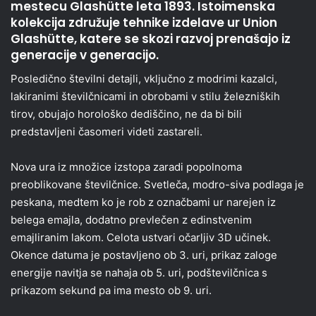
mestecu Glashütte leta 1893. Istoimenska
kolekcija združuje tehnike izdelave ur Union
Glashütte, katere se skozi razvoj prenašajo iz
generacije v generacijo.
Posledično številni detajli, vključno z modrimi kazalci,
lakiranimi številčnicami in obrobami v stilu železniških
tirov, obujajo horološko dediščino, ne da bi bili
predstavljeni časomeri videti zastareli.
Nova ura iz množice izstopa zaradi popolnoma
preoblikovane številčnice. Svetleča, modro-siva podlaga je
peskana, medtem ko je rob z označbami ur narejen iz
belega emajla, dodatno prevlečen z edinstvenim
emajliranim lakom. Celota ustvari očarljiv 3D učinek.
Okence datuma je postavljeno ob 3. uri, prikaz zaloge
energije navitja se nahaja ob 5. uri, podštevilčnica s
prikazom sekund pa ima mesto ob 9. uri.