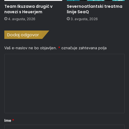
Team Ikuzawa drugič v
Severnoatlantski treatma
navezi s Heuerjem
linije SeaQ
4. avgusta, 2026
3. avgusta, 2026
Dodaj odgovor
Vaš e-naslov ne bo objavljen.
*
označuje zahtevana polja
K
o
m
e
n
t
a
r
Ime
*
*