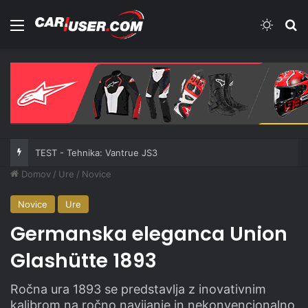
Meni
Switch
Iš
TEST - Tehnika: Vantrue JS3
Domov
/
Ure
/
Novice
Novice
Ure
Germanska eleganca Union
Glashütte 1893
Ročna ura 1893 se predstavlja z inovativnim
kalibrom na ročno navijanje in nekonvencionalno