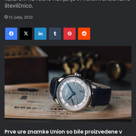
številčnico.
12. julija, 2022
Facebook
X
LinkedIn
Tumblr
Pinterest
Reddit
Prve ure znamke Union so bile proizvedene v