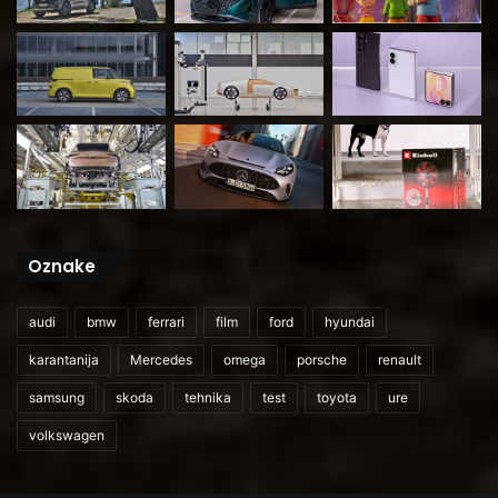
Oznake
audi
bmw
ferrari
film
ford
hyundai
karantanija
Mercedes
omega
porsche
renault
samsung
skoda
tehnika
test
toyota
ure
volkswagen