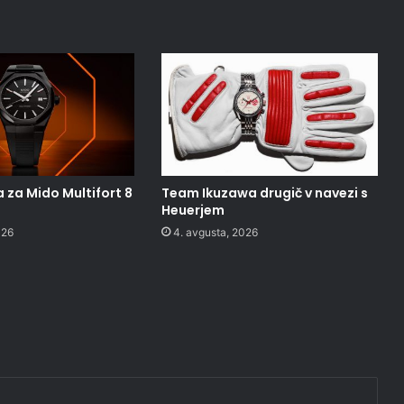
 za Mido Multifort 8
Team Ikuzawa drugič v navezi s
Heuerjem
026
4. avgusta, 2026