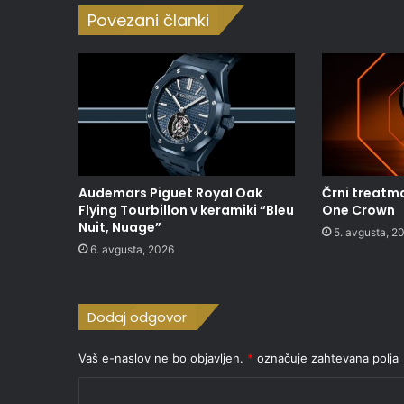
Povezani članki
Audemars Piguet Royal Oak
Črni treatma
Flying Tourbillon v keramiki “Bleu
One Crown
Nuit, Nuage”
5. avgusta, 2
6. avgusta, 2026
Dodaj odgovor
Vaš e-naslov ne bo objavljen.
*
označuje zahtevana polja
K