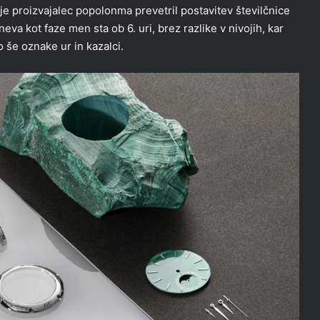
e proizvajalec popolonma prevetril postavitev številčnice
a kot faze men sta ob 6. uri, brez razlike v nivojih, kar
 še oznake ur in kazalci.