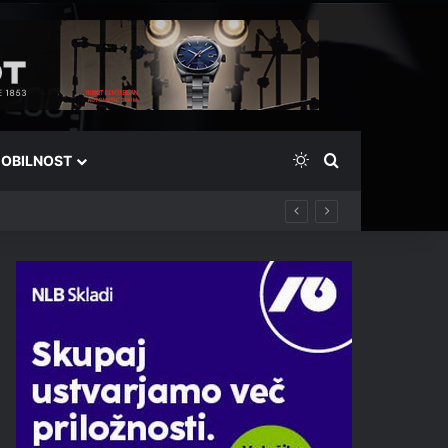
Switch skin
Išči
OBILNOST