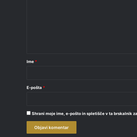
o
m
e
n
t
a
r
Ime
*
*
E-pošta
*
Shrani moje ime, e-pošto in spletišče v ta brskalnik 