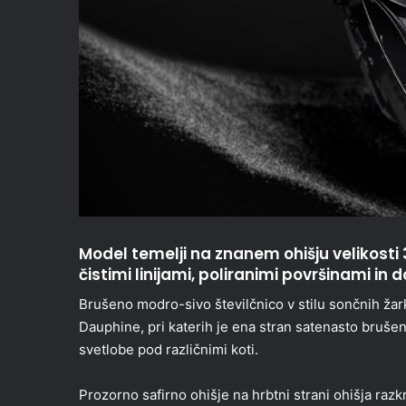
Model temelji na znanem ohišju velikosti
čistimi linijami, poliranimi površinami in d
Brušeno modro-sivo številčnico v stilu sončnih žark
Dauphine, pri katerih je ena stran satenasto brušen
svetlobe pod različnimi koti.
Prozorno safirno ohišje na hrbtni strani ohišja raz