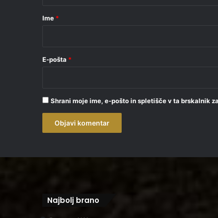
a
r
Ime
*
*
E-pošta
*
Shrani moje ime, e-pošto in spletišče v ta brskalnik 
Najbolj brano