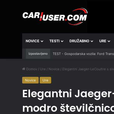
NOVICE
TESTI
DRUŽABNO
URE
Izpostavljeno
TEST - Gospodarska vozila: Ford Tran
Domov
/
Ure
/
Novice
/
Elegantni Jaeger-LeCoultre s si
Novice
Ure
Elegantni Jaeger
modro številčnic