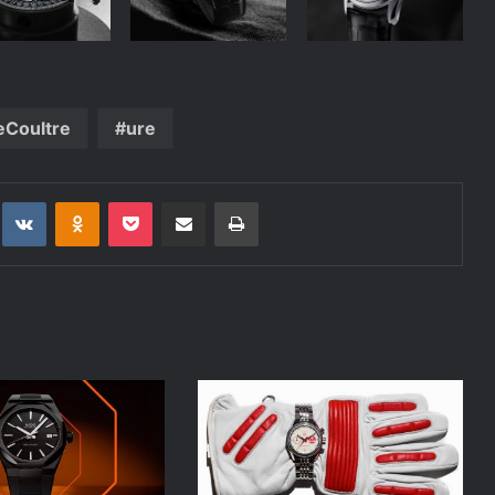
eCoultre
ure
t
eddit
VKontakte
Odnoklassniki
Pocket
Deli po epošti
Natisni