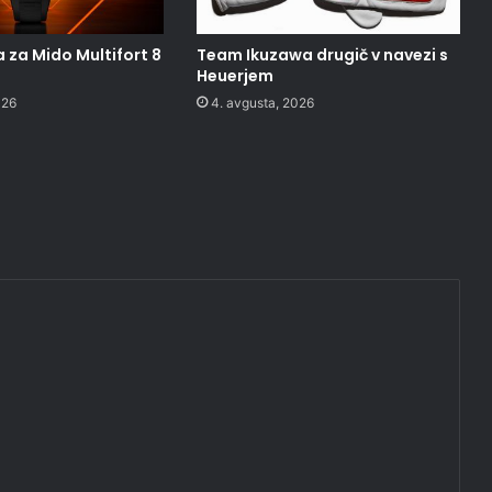
 za Mido Multifort 8
Team Ikuzawa drugič v navezi s
Heuerjem
026
4. avgusta, 2026