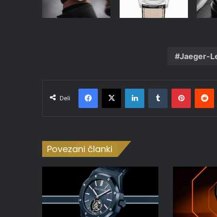
Jaeger-L
Facebook
X
LinkedIn
Tumblr
Pinteres
R
Deli
Povezani članki