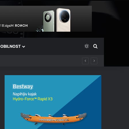
Switch skin
Išči
OBILNOST