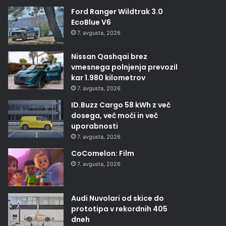
Ford Ranger Wildtrak 3.0
EcoBlue V6
7. avgusta, 2026
Nissan Qashqai brez
vmesnega polnjenja prevozil
kar 1.980 kilometrov
7. avgusta, 2026
ID.Buzz Cargo 58 kWh z več
dosega, več moči in več
uporabnosti
7. avgusta, 2026
CoComelon: Film
7. avgusta, 2026
Audi Nuvolari od skice do
prototipa v rekordnih 405
dneh