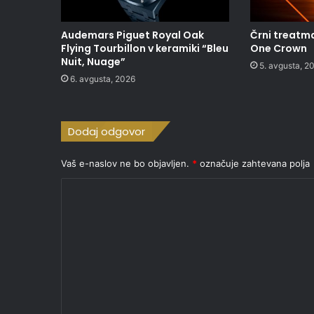
Audemars Piguet Royal Oak
Črni treatma
Flying Tourbillon v keramiki “Bleu
One Crown
Nuit, Nuage”
5. avgusta, 2
6. avgusta, 2026
Dodaj odgovor
Vaš e-naslov ne bo objavljen.
*
označuje zahtevana polja
K
o
m
e
n
t