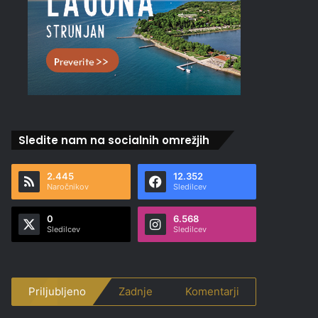
Sledite nam na socialnih omrežjih
2.445
12.352
Naročnikov
Sledilcev
0
6.568
Sledilcev
Sledilcev
Priljubljeno
Zadnje
Komentarji