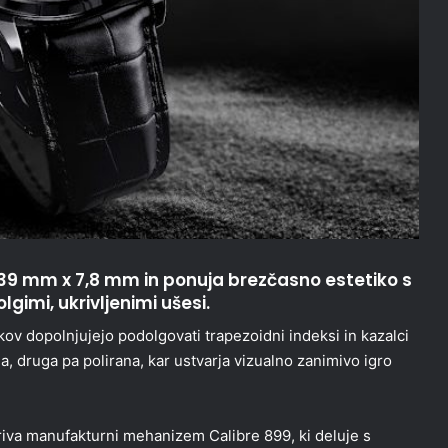
 39 mm x 7,8 mm in ponuja brezčasno estetiko s
olgimi, ukrivljenimi ušesi.
ov dopolnjujejo podolgovati trapezoidni indeksi in kazalci
a, druga pa polirana, kar ustvarja vizualno zanimivo igro
kriva manufakturni mehanizem Calibre 899, ki deluje s