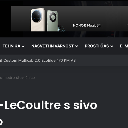
TEHNIKA
NASVETI IN VARNOST
PROSTI ČAS
E-M
sit Custom Multicab 2.0 EcoBlue 170 KM A8
vo modro številčnico
-LeCoultre s sivo
o