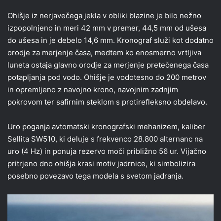
Ohišje iz nerjavečega jekla v obliki blazine je bilo nežno
izpopolnjeno in meri 42 mm v premer, 44,5 mm od ušesa
do ušesa in je debelo 14,6 mm. Kronograf služi kot dodatno
orodje za merjenje časa, medtem ko enosmerno vrtljiva
luneta ostaja glavno orodje za merjenje pretečenega časa
potapljanja pod vodo. Ohišje je vodotesno do 200 metrov
in opremljeno z navojno krono, navojnim zadnjim
pokrovom ter safirnim steklom s protirefleksno obdelavo.
Uro poganja avtomatski kronografski mehanizem, kaliber
Sellita SW510, ki deluje s frekvenco 28.800 alternanc na
uro (4 Hz) in ponuja rezervo moči približno 56 ur. Vijačno
pritrjeno dno ohišja krasi motiv jadrnice, ki simbolizira
posebno povezavo tega modela s svetom jadranja.