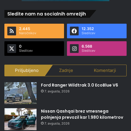
Sledite nam na socialnih omrežjih
2.445
12.352
Naročnikov
Sledilcev
0
6.568
Sledilcev
Sledilcev
Priljubljeno
Zadnje
Komentarji
Ford Ranger Wildtrak 3.0 EcoBlue V6
7. avgusta, 2026
Nissan Qashqai brez vmesnega
polnjenja prevozil kar 1.980 kilometrov
7. avgusta, 2026