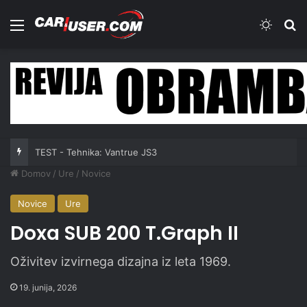
Meni
Switch
Iš
TEST - Tehnika: Vantrue JS3
Domov
/
Ure
/
Novice
Novice
Ure
Doxa SUB 200 T.Graph II
Oživitev izvirnega dizajna iz leta 1969.
19. junija, 2026