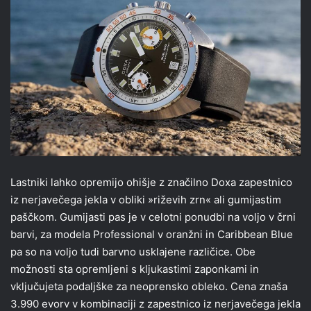
Lastniki lahko opremijo ohišje z značilno Doxa zapestnico
iz nerjavečega jekla v obliki »riževih zrn« ali gumijastim
paščkom. Gumijasti pas je v celotni ponudbi na voljo v črni
barvi, za modela Professional v oranžni in Caribbean Blue
pa so na voljo tudi barvno usklajene različice. Obe
možnosti sta opremljeni s kljukastimi zaponkami in
vključujeta podaljške za neoprensko obleko. Cena znaša
3.990 evorv v kombinaciji z zapestnico iz nerjavečega jekla