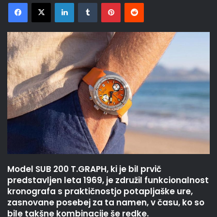
Facebook
X
LinkedIn
Tumblr
Pinterest
Reddit
Model SUB 200 T.GRAPH, ki je bil prvič
predstavljen leta 1969, je združil funkcionalnost
kronografa s praktičnostjo potapljaške ure,
zasnovane posebej za ta namen, v času, ko so
bile takšne kombinacije še redke.