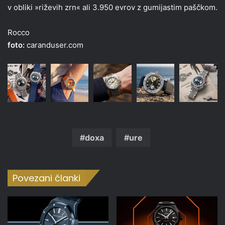
v obliki »riževih zrn« ali 3.950 evrov z gumijastim paščkom.
Rocco
foto:
caranduser.com
doxa
ure
Povezani članki