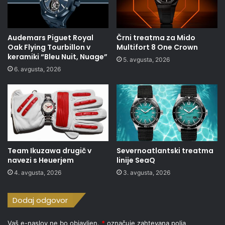
Audemars Piguet Royal
Črni treatma za Mido
Oak Flying Tourbillon v
Multifort 8 One Crown
keramiki “Bleu Nuit, Nuage”
5. avgusta, 2026
6. avgusta, 2026
Team Ikuzawa drugič v
Severnoatlantski treatma
navezi s Heuerjem
linije SeaQ
4. avgusta, 2026
3. avgusta, 2026
Dodaj odgovor
Vaš e-naslov ne bo objavljen.
*
označuje zahtevana polja