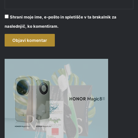
Shrani moje ime, e-pošto in spletišče v ta brskalnik za
naslednjič, ko komentiram.