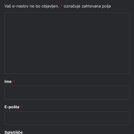
Vaš e-naslov ne bo objavljen.
*
označuje zahtevana polja
K
o
m
e
n
t
a
r
Ime
*
*
E-pošta
*
Spletišče