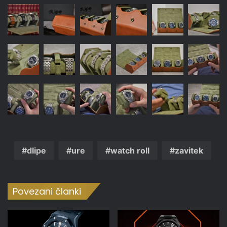
dlipe
ure
watch roll
zavitek
Povezani članki