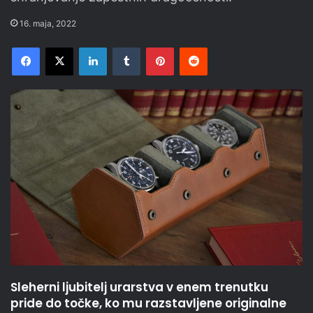
16. maja, 2022
Facebook
X
LinkedIn
Tumblr
Pinterest
Reddit
Sleherni ljubitelj urarstva v enem trenutku
pride do točke, ko mu razstavljene originalne