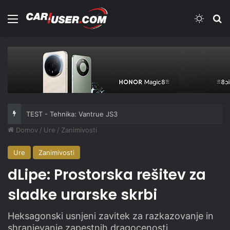
Meni
Switch
Iš
TEST - Tehnika: Vantrue JS3
Domov
/
Ure
/
Zanimivosti
Ure
Zanimivosti
dLipe: Prostorska rešitev za
sladke urarske skrbi
Heksagonski usnjeni zavitek za razkazovanje in
shranjevanje zapestnih dragocenosti.