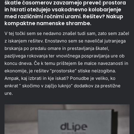
škatle časomerov zavzamejo preveč prostora
in hkrati otežujejo vsakodnevno kolobarjenje
med različnimi ročnimi urami. Rešitev? Nakup
kompaktne namenske shrambe.
V tej točki sem se nedavno znašel tudi sam, zato sem začel
z iskanjem rešitev. Enostavno sem se naveličal jutranjega
brskanja po predalu omare in prestavljanja škatel,
pazljivega rokovanja ter vnovičnega pospravljanja ure ob
koncu dneva. Če k temu prištejem še malce navezanosti in
ekonomije, je rešitev ”prostorske” stiske neizogibna.
Ampak, kaj izbrati in kje iskati? Ponudbe je veliko, ko
enkrat ” skočimo v zajčjo luknjo” dodatkov za prestižne
ure.