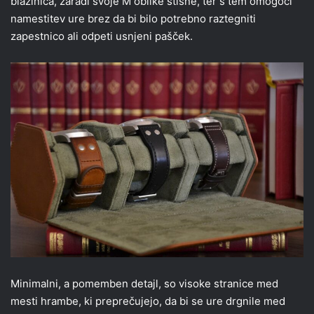
blazinica, zaradi svoje M oblike stisne, ter s tem omogoči
namestitev ure brez da bi bilo potrebno raztegniti
zapestnico ali odpeti usnjeni pašček.
Minimalni, a pomemben detajl, so visoke stranice med
mesti hrambe, ki preprečujejo, da bi se ure drgnile med