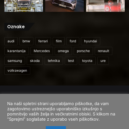
Oznake
audi
bmw
ferrari
film
ford
hyundai
karantanija
Mercedes
omega
porsche
renault
samsung
skoda
tehnika
test
toyota
ure
volkswagen
© 2026
CarAndUser.com
Na naši spletni strani uporabljamo piškotke, da vam
Domov
O nas
Cenik storitev
Pogoji uporabe
zagotovimo ustreznejšo uporabniško izkušnjo s
pomnitvijo vaših želja in večkratnimi obiski. S klikom na
Facebook
Instagram
TikTok
“Sprejmi” soglašate z uporabo vseh piškotkov.