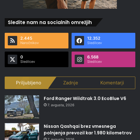
Sledite nam na socialnih omrežjih
2.445
12.352
Naročnikov
Sledilcev
0
6.568
Sledilcev
Sledilcev
Priljubljeno
Zadnje
Komentarji
Ford Ranger Wildtrak 3.0 EcoBlue V6
7. avgusta, 2026
Nissan Qashqai brez vmesnega
polnjenja prevozil kar 1.980 kilometrov
7. avgusta, 2026