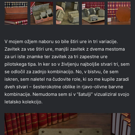
V mojem ožjem naboru so bile štiri ure in tri variacije.
Zavitek za vse štiri ure, manjši zavitek z dvema mestoma
za uri iste znamke ter zavitek za tri zapestne ure
pilotskega tipa. In ker so v življenju najboljše stvari tri, sem
se odločil za zadnjo kombinacijo. No, v bistvu, če sem
iskren, sem naletel na čudovite role, ki so me kupile zaradi
dveh stvari – šesterokotne oblike in rjavo-olivne barvne
kombinacije. Nemudoma sem si v ”šatulji” vizualiziral svojo
letalsko kolekcijo.