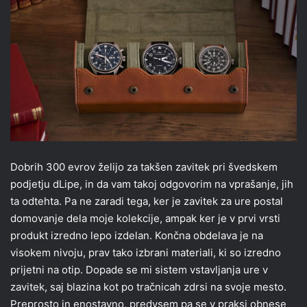
Dobrih 300 evrov želijo za takšen zavitek pri švedskem
podjetju dLipe, in da vam takoj odgovorim na vprašanje, jih
ta odtehta. Pa ne zaradi tega, ker je zavitek za ure postal
domovanje dela moje kolekcije, ampak ker je v prvi vrsti
produkt izredno lepo izdelan. Končna obdelava je na
visokem nivoju, prav tako izbrani materiali, ki so izredno
prijetni na otip. Dopade se mi sistem vstavljanja ure v
zavitek, saj blazina kot po tračnicah zdrsi na svoje mesto.
Preprosto in enostavno, predvsem pa se v praksi obnese