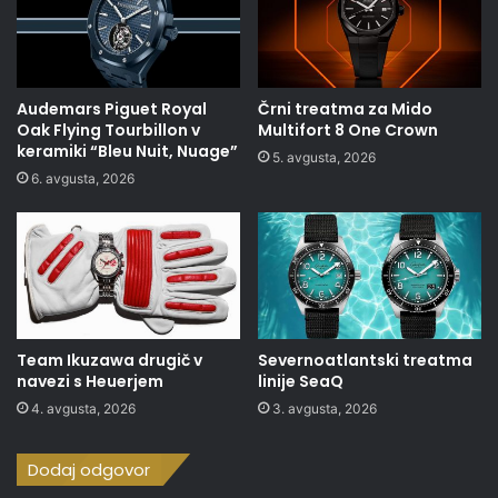
Audemars Piguet Royal
Črni treatma za Mido
Oak Flying Tourbillon v
Multifort 8 One Crown
keramiki “Bleu Nuit, Nuage”
5. avgusta, 2026
6. avgusta, 2026
Team Ikuzawa drugič v
Severnoatlantski treatma
navezi s Heuerjem
linije SeaQ
4. avgusta, 2026
3. avgusta, 2026
Dodaj odgovor