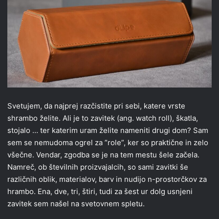
Svetujem, da najprej razčistite pri sebi, katere vrste
shrambo želite. Ali je to zavitek (ang. watch roll), škatla,
stojalo … ter katerim uram želite nameniti drugi dom? Sam
sem se nemudoma ogrel za ”role”, ker so praktične in zelo
všečne. Vendar, zgodba se je na tem mestu šele začela.
Namreč, ob številnih proizvajalcih, so sami zavitki še
različnih oblik, materialov, barv in nudijo n-prostorčkov za
hrambo. Ena, dve, tri, štiri, tudi za šest ur dolg usnjeni
zavitek sem našel na svetovnem spletu.