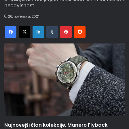
neodvisnost.
26. novembra, 2021
Facebook
X
LinkedIn
Tumblr
Pinterest
Reddit
Najnovejši član kolekcije, Manero Flyback