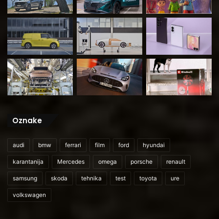
Oznake
audi
bmw
ferrari
film
ford
hyundai
karantanija
Mercedes
omega
porsche
renault
samsung
skoda
tehnika
test
toyota
ure
volkswagen