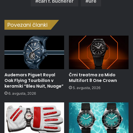
carl f. bucherer
ure
Povezani članki
Audemars Piguet Royal
Črni treatma za Mido
Oak Flying Tourbillon v
Multifort 8 One Crown
keramiki “Bleu Nuit, Nuage”
5. avgusta, 2026
6. avgusta, 2026