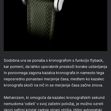
Sodobna ura se ponaša s kronografom s funkcijo flyback,
kar pomeni, da lahko uporabnik preskoči korake ustavljanja
in ponovnega zagona kazalca kronografa in namesto tega
neposredno ponastavi merjenje časa, medtem ko kazalec
kronografa skoči na nič in se merjenje časa začne znova.
Mehanizem, ki omogoča da kazalec kronografskih sekund
nemudoma ‘odleti’ v svoj začetni položaj, je možno ozreti
skozi safirni kristal zadnje strani ohišja. Hišni avtomatski