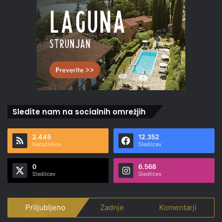
Sledite nam na socialnih omrežjih
2.445
12.352
Naročnikov
Sledilcev
0
6.568
Sledilcev
Sledilcev
Priljubljeno
Zadnje
Komentarji