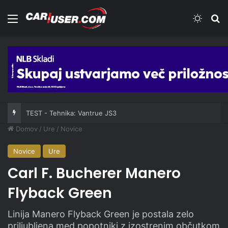
Meni
Switch
Iš
TEST - Tehnika: Vantrue JS3
Domov
/
Ure
/
Novice
Novice
Ure
Carl F. Bucherer Manero
Flyback Green
Linija Manero Flyback Green je postala zelo
priljubljena med popotniki z izostrenim občutkom