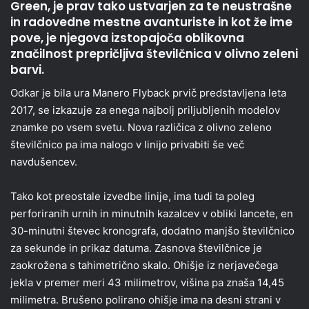
Green, je prav tako ustvarjen za te neustrašne
in radovedne mestne avanturiste in kot že ime
pove, je njegova izstopajoča oblikovna
značilnost prepričljiva številčnica v olivno zeleni
barvi.
Odkar je bila ura Manero Flyback prvič predstavljena leta
2017, se izkazuje za enega najbolj priljubljenih modelov
znamke po vsem svetu. Nova različica z olivno zeleno
številčnico pa ima nalogo v linijo privabiti še več
navdušencev.
Tako kot preostale izvedbe linije, ima tudi ta poleg
perforiranih urnih in minutnih kazalcev v obliki lancete, en
30-minutni števec kronografa, dodatno manjšo številčnico
za sekunde in prikaz datuma. Zasnova številčnice je
zaokrožena s tahimetrično skalo. Ohišje iz nerjavečega
jekla v premer meri 43 milimetrov, višina pa znaša 14,45
milimetra. Brušeno polirano ohišje ima na desni strani v