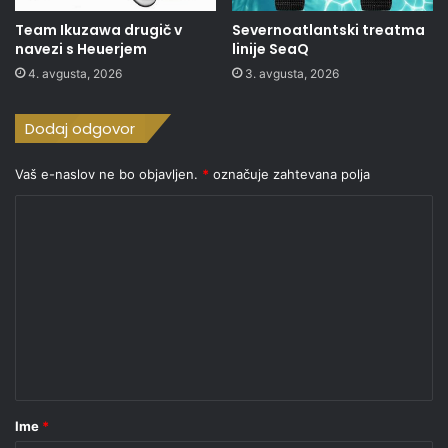
Team Ikuzawa drugič v
Severnoatlantski treatma
navezi s Heuerjem
linije SeaQ
4. avgusta, 2026
3. avgusta, 2026
Dodaj odgovor
Vaš e-naslov ne bo objavljen.
*
označuje zahtevana polja
K
o
m
e
n
t
a
r
Ime
*