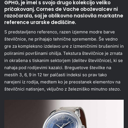
GPHG, je imel s svojo drugo kolekcijo veliko
pričakovanj. Cornes de Vache oboževalcev ni
razočarala, saj je oblikovno naslovila markatne
reference urarske dediščine.
S predstavljeno referenco, razen izjemne modre barve
številčnice, ne prihajajo tehnične spremembe. Še vedno
gre za kompleksno izdelavo ure z izmeničnimi brušenimi in
poliranimi površinami ohišja. Tekstura številčnice je zrnata
in okrašena s tiskanim sektorjem (delitev številčnice), ki se
nahaja pod rodijevimi kazalci. Breguetove številke na
mestih 3, 6, 9 in 12 ter palčasti indeksi so prav tako
narejeni iz rodija, medtem ko je preostanek elementov na
številčnici natisnjen, vključno z železniško minutno stezo.