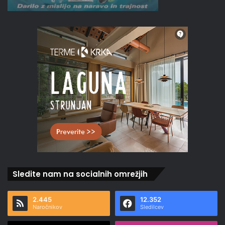
Sledite nam na socialnih omrežjih
2.445
12.352
Naročnikov
Sledilcev