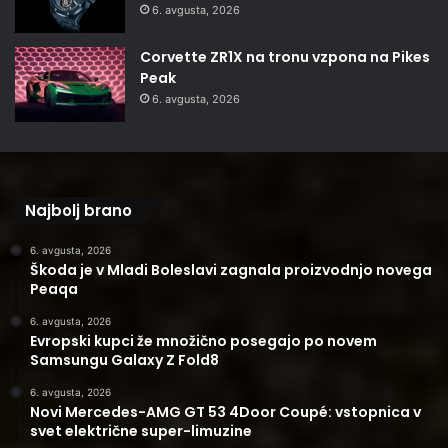
6. avgusta, 2026
Corvette ZR1X na tronu vzpona na Pikes
Peak
6. avgusta, 2026
Najbolj brano
6. avgusta, 2026
Škoda je v Mladi Boleslavi zagnala proizvodnjo novega
Peaqa
6. avgusta, 2026
Evropski kupci že množično posegajo po novem
Samsungu Galaxy Z Fold8
6. avgusta, 2026
Novi Mercedes-AMG GT 53 4Door Coupé: vstopnica v
svet električne super-limuzine