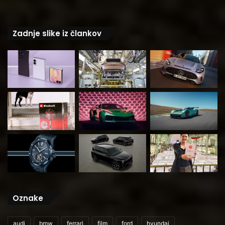
Zadnje slike iz člankov
Oznake
audi
bmw
ferrari
film
ford
hyundai