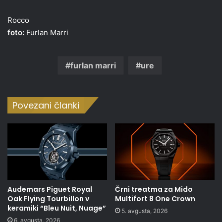
Rocco
foto:
Furlan Marri
furlan marri
ure
Povezani članki
Audemars Piguet Royal
Črni treatma za Mido
Oak Flying Tourbillon v
Multifort 8 One Crown
keramiki “Bleu Nuit, Nuage”
5. avgusta, 2026
6. avgusta, 2026