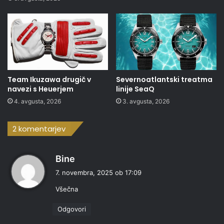
Team Ikuzawa drugič v
Severnoatlantski treatma
navezi s Heuerjem
linije SeaQ
4. avgusta, 2026
3. avgusta, 2026
2 komentarjev
p
Bine
r
7. novembra, 2025 ob 17:09
a
Všečna
v
i
Odgovori
: