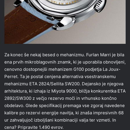
Za konec še nekaj besed o mehanizmu. Furlan Marri je bila
ena prvih mikroblagovnih znamk, ki je uporabila obnovljeni,
cenovno dostopnejši mehanizem G100 podjetja La Joux-
Perret. Ta je postal cenjena alternativa vsestranskemu
mehanizmu ETA 2824/Sellita SW200. Dejansko je njegova
arhitektura, ki izhaja iz Miyota 9000, bližja konkurentka ETA
2892/SW300 z večjo rezervo moči in vrhunsko končno
obdelavo. Glede specifikacij premaga vse zgoraj navedene
kalibre po rezervi energije navitja, ki znaša impresivnih 68
ur zahvaljujoč izboljšani kombinaciji valja ter vzmeti. In
cena? Pripravite 1.490 evrov.