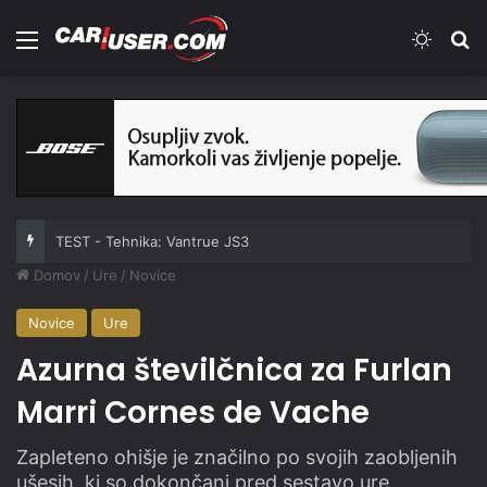
Meni
Switch
Iš
TEST - Tehnika: Vantrue JS3
Domov
/
Ure
/
Novice
Novice
Ure
Azurna številčnica za Furlan
Marri Cornes de Vache
Zapleteno ohišje je značilno po svojih zaobljenih
ušesih, ki so dokončani pred sestavo ure.