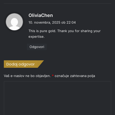
p
OliviaChen
r
10. novembra, 2025 ob 22:04
a
This is pure gold. Thank you for sharing your
v
expertise.
i
:
Odgovori
Dodaj odgovor
Vaš e-naslov ne bo objavljen.
*
označuje zahtevana polja
K
o
m
e