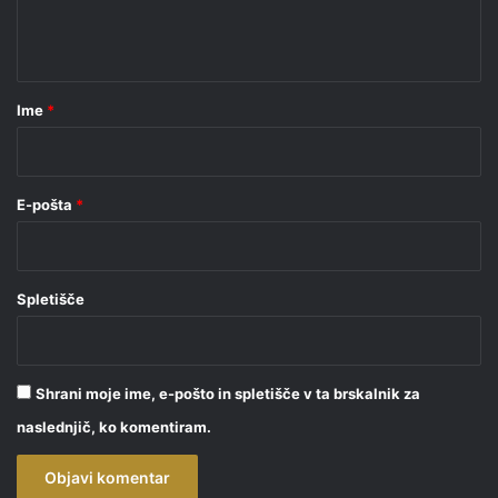
n
t
a
r
Ime
*
*
E-pošta
*
Spletišče
Shrani moje ime, e-pošto in spletišče v ta brskalnik za
naslednjič, ko komentiram.