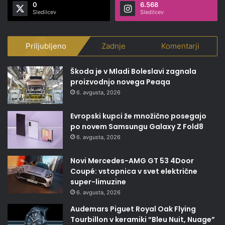
0
6.568
Sledilcev
Sledilcev
Priljubljeno
Zadnje
Komentarji
Škoda je v Mladi Boleslavi zagnala
proizvodnjo novega Peaqa
6. avgusta, 2026
Evropski kupci že množično posegajo
po novem Samsungu Galaxy Z Fold8
6. avgusta, 2026
Novi Mercedes-AMG GT 53 4Door
Coupé: vstopnica v svet električne
super-limuzine
6. avgusta, 2026
Audemars Piguet Royal Oak Flying
Tourbillon v keramiki “Bleu Nuit, Nuage”