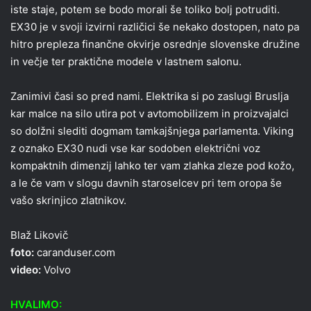
iste staje, potem se bodo morali še toliko bolj potruditi.
EX30 je v svoji izvirni različici še nekako dostopen, nato pa
hitro prepleza finančne okvirje osrednje slovenske družine
in večje ter praktične modele v lastnem salonu.
Zanimivi časi so pred nami. Elektrika si po zaslugi Bruslja
kar malce na silo utira pot v avtomobilizem in proizvajalci
so dolžni slediti dogmam tamkajšnjega parlamenta. Viking
z oznako EX30 nudi vse kar sodoben električni voz
kompaktnih dimenzij lahko ter vam zlahka zleze pod kožo,
a le če vam v slogu davnih staroselcev pri tem oropa še
vašo skrinjico zlatnikov.
Blaž Likovič
foto:
caranduser.com
video:
Volvo
HVALIMO: