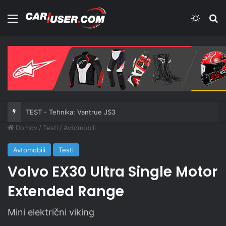
Meni
Switch
Iš
TEST - Tehnika: Vantrue JS3
Domov
/
Testi
/
Avtomobili
Avtomobili
Testi
Volvo EX30 Ultra Single Motor
Extended Range
Mini električni viking