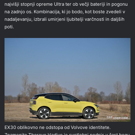
najvišji stopnji opreme Ultra ter ob večji bateriji in pogonu
na zadnjo os. Kombinacija, ki jo bodo, kot boste zvedeli v
nadaljevanju, izbrali umirjeni ljubitelji varčnosti in daljših
poti.
EX30 oblikovno ne odstopa od Volvove identitete.
Znamenito Thorovo kladivo je svetlobni podpis v čast bogu