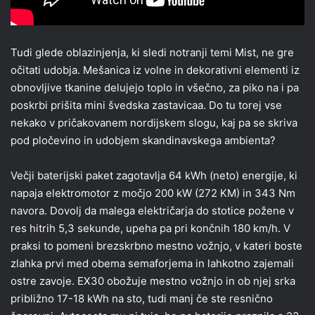
Tudi glede oblazinjenja, ki sledi notranji temi Mist, ne gre
očitati udobja. Mešanica iz volne in dekorativni elementi iz
obnovljive tkanine delujejo toplo in všečno, za piko na i pa
poskrbi prišita mini švedska zastavicaa. Do tu torej vse
nekako v pričakovanem nordijskem slogu, kaj pa se skriva
pod pločevino in udobjem skandinavskega ambienta?
Večji baterijski paket zagotavlja 64 kWh (neto) energije, ki
napaja elektromotor z močjo 200 kW (272 KM) in 343 Nm
navora. Dovolj da malega električarja do stotice požene v
res hitrih 5,3 sekunde, upeha pa pri končnih 180 km/h. V
praksi to pomeni brezskrbno mestno vožnjo, v kateri boste
zlahka prvi med obema semaforjema in lahkotno zajemali
ostre zavoje. EX30 obožuje mestno vožnjo in ob njej srka
približno 17-18 kWh na sto, tudi manj če ste resnično