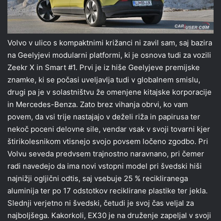
Volvo v ulico s kompaktnimi križanci ni zavil sam, saj bazira
na Geelyjevi modularni platformi, ki je osnova tudi za vozili
Zeekr X in Smart #1. Prvi je iz hiše Geelyjeve premijske
znamke, ki se počasi uveljavlja tudi v globalnem smislu,
drugi pa je v solastništvu že omenjene kitajske korporacije
in Mercedes-Benza. Zato brez vihanja obrvi, ko vam
povem, da vsi trije nastajajo v deželi riža in papirusa ter
nekoč poceni delovne sile, vendar vsak v svoji tovarni kjer
štirikolesnikom vtisnejo svojo povsem ločeno zgodbo. Pri
Volvu seveda predvsem trajnostno naravnano, pri čemer
radi navedejo da ima novi vstopni model pri švedski hiši
najnižji ogljični odtis, saj vsebuje 25 % recikliranega
aluminija ter po 17 odstotkov reciklirane plastike ter jekla.
Slednji verjetno ni švedski, četudi je svoj čas veljal za
najboljšega. Kakorkoli, EX30 je na druženje zapeljal v svoji