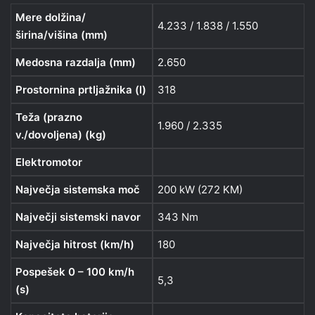
Mere dolžina/
4.233 / 1.838 / 1.550
širina/višina (mm)
Medosna razdalja (mm)
2.650
Prostornina prtljažnika (l)
318
Teža (prazno
1.960 / 2.335
v./dovoljena) (kg)
Elektromotor
Največja sistemska moč
200 kW (272 KM)
Največji sistemski navor
343 Nm
Največja hitrost (km/h)
180
Pospešek 0 – 100 km/h
5,3
(s)