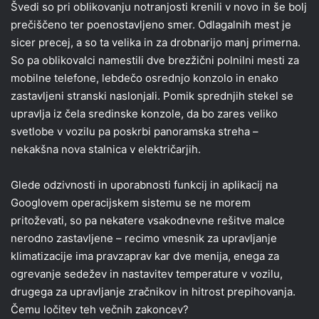
Švedi so pri oblikovanju notranjosti krenili v novo in še bolj
prečiščeno ter poenostavljeno smer. Odlagalnih mest je
sicer precej, a so ta velika in za drobnarijo manj primerna.
So pa oblikovalci namestili dve brezžični polnilni mesti za
mobilne telefone, lebdečo osrednjo konzolo in enako
zastavljeni stranski naslonjali. Pomik sprednjih stekel se
upravlja iz čela sredinske konzole, da bo zares veliko
svetlobe v vozilu pa poskrbi panoramska streha –
nekakšna nova stalnica v električarjih.
Glede odzivnosti in uporabnosti funkcij in aplikacij na
Googlovem operacijskem sistemu se ne morem
pritoževati, so pa nekatere vsakodnevne rešitve malce
nerodno zastavljene – recimo vmesnik za upravljanje
klimatizacije ima pravzaprav kar dve menija, enega za
ogrevanje sedežev in nastavitev temperature v vozilu,
drugega za upravljanje zračnikov in hitrost prepihovanja.
Čemu ločitev teh večnih zakoncev?