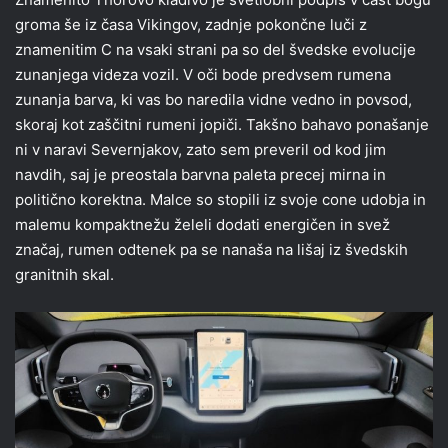
groma še iz časa Vikingov, zadnje pokončne luči z
znamenitim C na vsaki strani pa so del švedske evolucije
zunanjega videza vozil. V oči bode predvsem rumena
zunanja barva, ki vas bo naredila vidne vedno in povsod,
skoraj kot zaščitni rumeni jopiči. Takšno bahavo ponašanje
ni v naravi Severnjakov, zato sem preveril od kod jim
navdih, saj je preostala barvna paleta precej mirna in
politično korektna. Malce so stopili iz svoje cone udobja in
malemu kompaktnežu želeli dodati energičen in svež
značaj, rumen odtenek pa se nanaša na lišaj iz švedskih
granitnih skal.