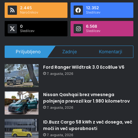
2.445
12.352
Naročnikov
Sledilcev
0
6.568
Sledilcev
Sledilcev
Priljubljeno
Zadnje
Komentarji
Ford Ranger Wildtrak 3.0 EcoBlue V6
7. avgusta, 2026
Nissan Qashqai brez vmesnega
polnjenja prevozil kar 1.980 kilometrov
7. avgusta, 2026
ID.Buzz Cargo 58 kWh z več dosega, več
moči in več uporabnosti
7. avgusta, 2026