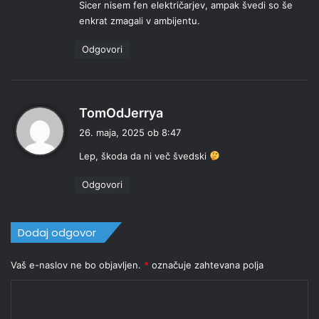
Sicer nisem fen električarjev, ampak švedi so še
i
enkrat zmagali v ambijentu.
:
Odgovori
p
TomOdJerrya
r
26. maja, 2025 ob 8:47
a
Lep, škoda da ni več švedski
v
i
Odgovori
:
Dodaj odgovor
Vaš e-naslov ne bo objavljen.
*
označuje zahtevana polja
K
o