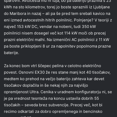
šparovni. Avtocesta mu ni tuja, bo pa baterijo praznila s 23
kWh na sto kilometrov, torej jo boste spraznili iz Ljubljane
do Maribora in nazaj – ali pa še pred tem srebali kavico na
eni izmed avtocestnih hitrih polnilnic. Polnjenje? V teoriji z
največ 153 kW DC, vendar na nobeni, tudi 350 kW
polnilnici nisem dosegel več kot 114 kW moči ob precej
prazni električni malhi. Na izmenični AC polnilnici z 11 kW
pa boste priklopljeni 8 ur za napolnitev popolnoma prazne
baterije.
Za konec bom vtrl ščepec pelina v celotno električno
povest. Osnovni EX30 že res stane manj kot 40 tisočakov,
medtem ko prehod na večjo baterijo zahteva kar devet
tisočakov doplačila in še nekaj njih za najvišjo
opremljenost Ultra. Cenika v uradnem konfiguratorju ni, se
je pa vrednost tesnteža na koncu ustavila dobrih 55
tisočakih – seveda brez subvencije. Precej več, kot bi
recimo odkartali za dobro opremljenega in bencinsko