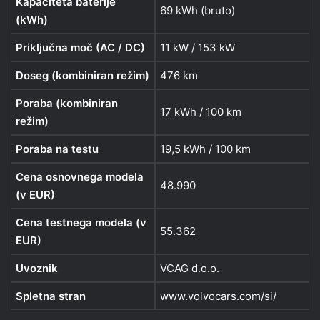
Kapaciteta baterije
69 kWh (bruto)
(kWh)
Priključna moč (AC / DC)
11 kW / 153 kW
Doseg (kombiniran režim)
476 km
Poraba (kombiniran
17 kWh / 100 km
režim)
Poraba na testu
19,5 kWh / 100 km
Cena osnovnega modela
48.990
(v EUR)
Cena testnega modela (v
55.362
EUR)
Uvoznik
VCAG d.o.o.
Spletna stran
www.volvocars.com/si/