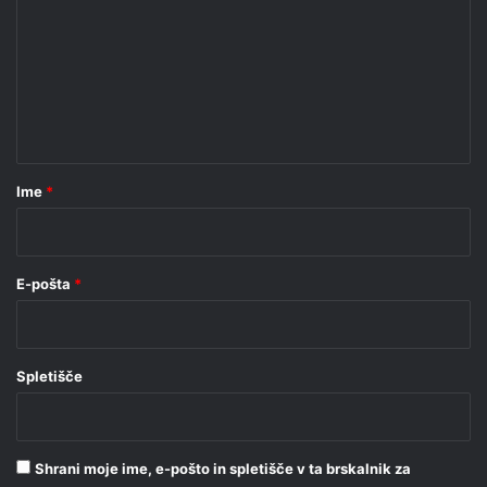
m
e
n
t
a
r
Ime
*
*
E-pošta
*
Spletišče
Shrani moje ime, e-pošto in spletišče v ta brskalnik za