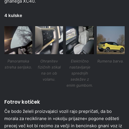
gnanega XC40.
4 kulske
Panoramska
Ohranitev
Električno
Rumena barva.
streha serijsko.
fizičnih stikal
nastavljanje
na on ob
sprednjih
volanu.
sedežev z
enim gumbom.
Fotrov kotiček
Če bodo želeli proizvajalci vozil rajo prepričati, da bo
morala za reciklirane in »okolju prijazne« pogone odšteti
precej več kot bi recimo za večji in bencinsko gnani voz iz