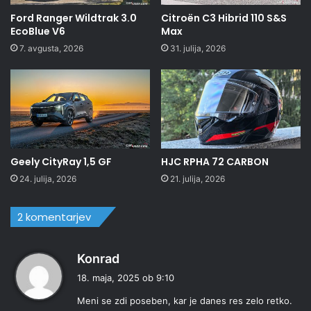
Ford Ranger Wildtrak 3.0
Citroën C3 Hibrid 110 S&S
EcoBlue V6
Max
7. avgusta, 2026
31. julija, 2026
Geely CityRay 1,5 GF
HJC RPHA 72 CARBON
24. julija, 2026
21. julija, 2026
2 komentarjev
p
Konrad
r
18. maja, 2025 ob 9:10
a
Meni se zdi poseben, kar je danes res zelo retko.
v