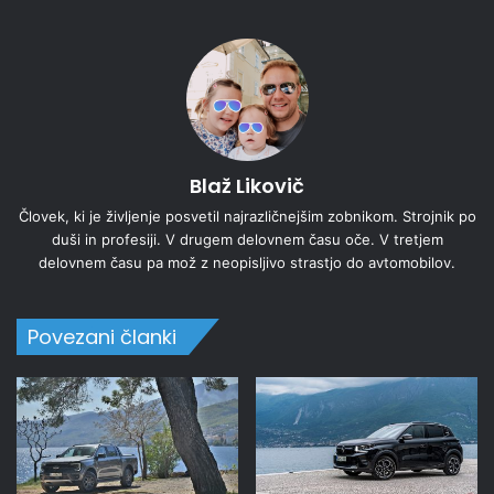
Blaž Likovič
Človek, ki je življenje posvetil najrazličnejšim zobnikom. Strojnik po
duši in profesiji. V drugem delovnem času oče. V tretjem
delovnem času pa mož z neopisljivo strastjo do avtomobilov.
Povezani članki