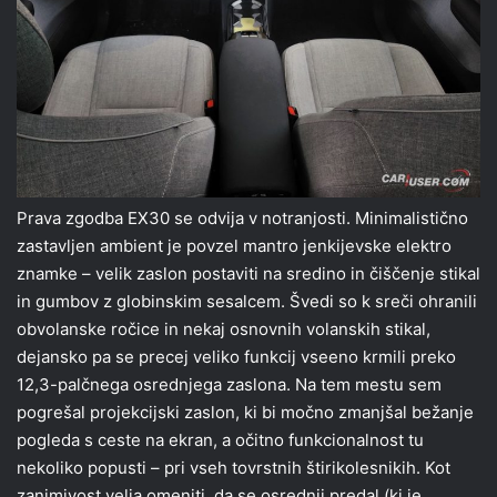
Prava zgodba EX30 se odvija v notranjosti. Minimalistično
zastavljen ambient je povzel mantro jenkijevske elektro
znamke – velik zaslon postaviti na sredino in čiščenje stikal
in gumbov z globinskim sesalcem. Švedi so k sreči ohranili
obvolanske ročice in nekaj osnovnih volanskih stikal,
dejansko pa se precej veliko funkcij vseeno krmili preko
12,3-palčnega osrednjega zaslona. Na tem mestu sem
pogrešal projekcijski zaslon, ki bi močno zmanjšal bežanje
pogleda s ceste na ekran, a očitno funkcionalnost tu
nekoliko popusti – pri vseh tovrstnih štirikolesnikih. Kot
zanimivost velja omeniti, da se osrednji predal (ki je