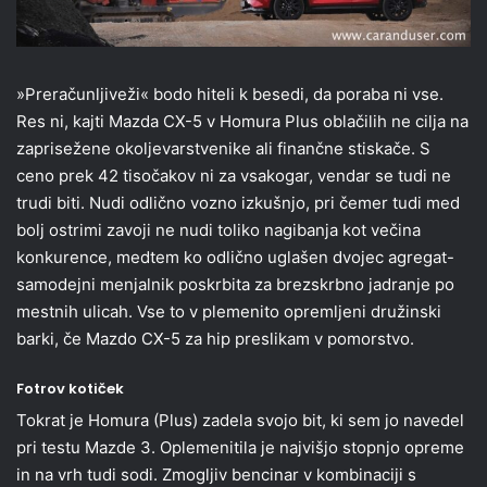
»Preračunljiveži« bodo hiteli k besedi, da poraba ni vse.
Res ni, kajti Mazda CX-5 v Homura Plus oblačilih ne cilja na
zaprisežene okoljevarstvenike ali finančne stiskače. S
ceno prek 42 tisočakov ni za vsakogar, vendar se tudi ne
trudi biti. Nudi odlično vozno izkušnjo, pri čemer tudi med
bolj ostrimi zavoji ne nudi toliko nagibanja kot večina
konkurence, medtem ko odlično uglašen dvojec agregat-
samodejni menjalnik poskrbita za brezskrbno jadranje po
mestnih ulicah. Vse to v plemenito opremljeni družinski
barki, če Mazdo CX-5 za hip preslikam v pomorstvo.
Fotrov kotiček
Tokrat je Homura (Plus) zadela svojo bit, ki sem jo navedel
pri testu Mazde 3. Oplemenitila je najvišjo stopnjo opreme
in na vrh tudi sodi. Zmogljiv bencinar v kombinaciji s