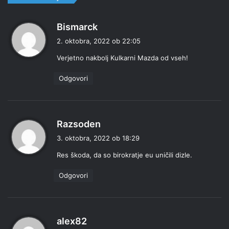
p
Bismarck
r
2. oktobra, 2022 ob 22:05
a
Verjetno nakbolj Kulkarni Mazda od vseh!
v
i
Odgovori
:
p
Razsoden
r
3. oktobra, 2022 ob 18:29
a
Res škoda, da so birokratje eu uničili dizle.
v
i
Odgovori
:
p
alex82