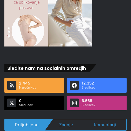
Sledite nam na socialnih omrežjih
2.445
12.352
Naročnikov
Sledilcev
0
6.568
Sledilcev
Sledilcev
Priljubljeno
Zadnje
Komentarji