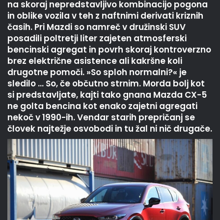
na skoraj nepredstavljivo kombinacijo pogona
in oblike vozila v teh z naftnimi derivati kriznih
časih. Pri Mazdi so namreč v družinski SUV
posadili poltretji liter zajeten atmosferski
bencinski agregat in povrh skoraj kontroverzno
brez električne asistence ali kakršne koli
drugotne pomoči. »So sploh normalni?« je
sledilo … So, če občutno strnim. Morda bolj kot
si predstavljate, kajti tako gnana Mazda CX-5
ne golta bencina kot enako zajetni agregati
nekoč v 1990-ih. Vendar starih prepričanj se
človek najtežje osvobodi in tu žal ni nič drugače.