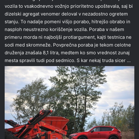
vozila to vsakodnevno vožnjo prioritetno upoštevala, saj bi
dizelski agregat venomer deloval v nezadostno ogretem
stanju. To nadalje pomeni višjo porabo, hitrejšo obrabo in
nasploh neustrezno koriščenje vozila. Poraba v našem
primeru morda ni najboljši protiargument, kajti testnica ne
sodi med skromneže. Povprečna poraba je tekom celotne
druženja znašala 8,1 litra, medtem ko smo vrednost zunaj
mesta spravili tudi pod sedmico. S kar nekaj truda sicer …