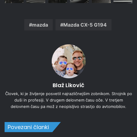
mazda
Mazda CX-5 G194
Blaž Likovič
Človek, ki je življenje posvetil najrazličnejšim zobnikom. Strojnik po
duši in profesiji. V drugem delovnem času oče. V tretjem
delovnem času pa mož z neopisljivo strastjo do avtomobilov.
Povezani članki