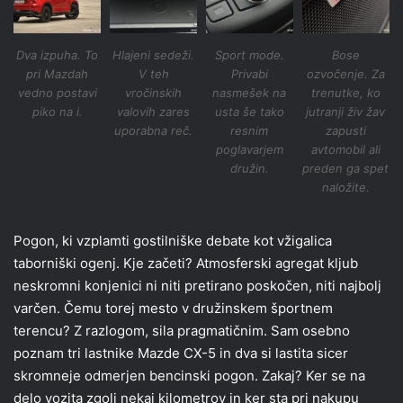
Dva izpuha. To
Hlajeni sedeži.
Sport mode.
Bose
pri Mazdah
V teh
Privabi
ozvočenje. Za
vedno postavi
vročinskih
nasmešek na
trenutke, ko
piko na i.
valovih zares
usta še tako
jutranji živ žav
uporabna reč.
resnim
zapusti
poglavarjem
avtomobil ali
družin.
preden ga spet
naložite.
Pogon, ki vzplamti gostilniške debate kot vžigalica
taborniški ogenj. Kje začeti? Atmosferski agregat kljub
neskromni konjenici ni niti pretirano poskočen, niti najbolj
varčen. Čemu torej mesto v družinskem športnem
terencu? Z razlogom, sila pragmatičnim. Sam osebno
poznam tri lastnike Mazde CX-5 in dva si lastita sicer
skromneje odmerjen bencinski pogon. Zakaj? Ker se na
delo vozita zgolj nekaj kilometrov in ker sta pri nakupu