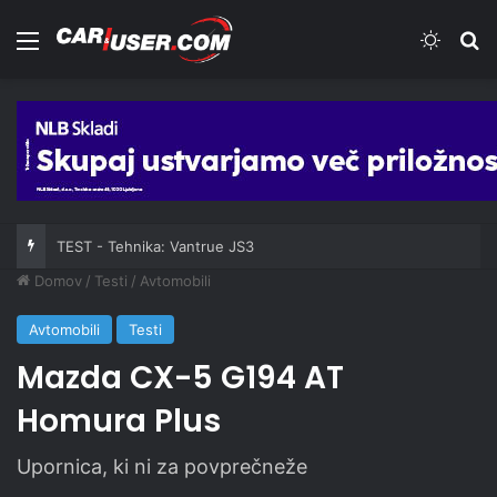
Meni
Switch
Iš
TEST - Tehnika: Vantrue JS3
Domov
/
Testi
/
Avtomobili
Avtomobili
Testi
Mazda CX-5 G194 AT
Homura Plus
Upornica, ki ni za povprečneže