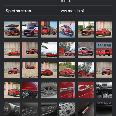
d.o.o.
Spletna stran
ww.mazda.si