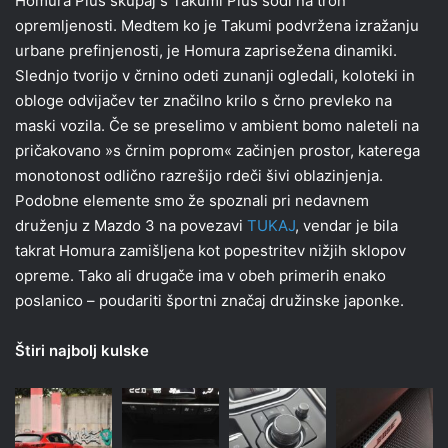
Homura Plus skupaj s Takumi Plus sodi na tron
opremljenosti. Medtem ko je Takumi podvržena izražanju
urbane prefinjenosti, je Homura zaprisežena dinamiki.
Slednjo tvorijo v črnino odeti zunanji ogledali, koloteki in
obloge odvijačev ter značilno krilo s črno prevleko na
maski vozila. Če se preselimo v ambient bomo naleteli na
pričakovano »s črnim poprom« začinjen prostor, katerega
monotonost odlično razrešijo rdeči šivi oblazinjenja.
Podobne elemente smo že spoznali pri nedavnem
druženju z Mazdo 3 na povezavi
TUKAJ
, vendar je bila
takrat Homura zamišljena kot popestritev nižjih sklopov
opreme. Tako ali drugače ima v obeh primerih enako
poslanico – poudariti športni značaj družinske japonke.
Štiri najbolj kulske