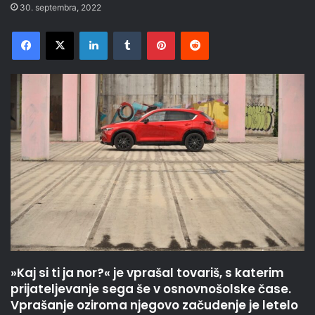
30. septembra, 2022
Facebook
X
LinkedIn
Tumblr
Pinterest
Reddit
»Kaj si ti ja nor?« je vprašal tovariš, s katerim
prijateljevanje sega še v osnovnošolske čase.
Vprašanje oziroma njegovo začudenje je letelo