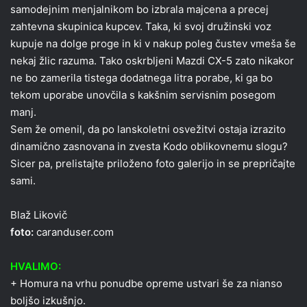
samodejnim menjalnikom bo izbrala majcena a precej
zahtevna skupinica kupcev. Taka, ki svoj družinski voz
kupuje na dolge proge in ki v nakup poleg čustev vmeša še
nekaj žlic razuma. Tako oskrbljeni Mazdi CX-5 zato nikakor
ne bo zamerila tistega dodatnega litra porabe, ki ga bo
tekom uporabe unovčila s kakšnim servisnim posegom
manj.
Sem že omenil, da po lanskoletni osvežitvi ostaja izrazito
dinamično zasnovana in zvesta Kodo oblikovnemu slogu?
Sicer pa, prelistajte priloženo foto galerijo in se prepričajte
sami.
Blaž Likovič
foto:
caranduser.com
HVALIMO:
+ Homura na vrhu ponudbe opreme ustvari še za nianso
boljšo izkušnjo.