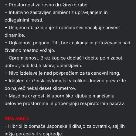
+ Prostornost za resno družinsko rabo.
+ Intuitivno zastavljen ambient z upravljanjem in
odlagalnimi mesti.
+ Usnjeno oblazinjenje z rdečimi šivi nadaljuje povest
dinamike.
+ Uglajenost pogona. Tih, brez cukanja in pritoževanja nad
živahno mestno vožnjo.
+ Opremljenost. Brez kopice doplačil dobite poln zaboj
dobrot, tudi tistih skoraj domišljavih.
+ Nivo izdelave je nad povprečjem za ta cenovni rang.
+ Idealen družinski avtomobil v kolikor dnevno prevozite
do največ nekaj deset kilometrov.
+ Mazdina drznost, ki uporniško kljubuje manjšanju
delovne prostornine in pripenjanju respiratornih naprav.
GRAJAMO:
– Hibridi iz domače Japonske ji dihajo za ovratnik, saj jih
nižja poraba sili v ospredje.