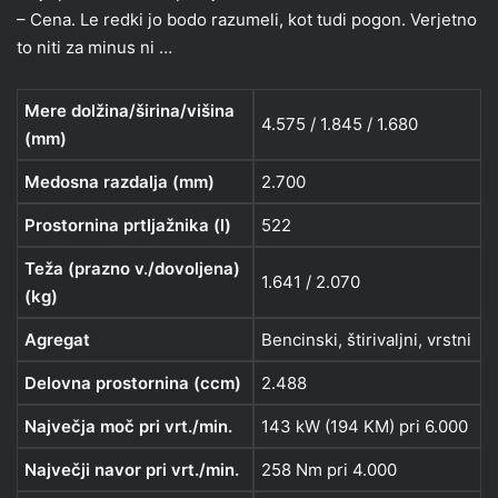
– Cena. Le redki jo bodo razumeli, kot tudi pogon. Verjetno
to niti za minus ni …
Mere dolžina/širina/višina
4.575 / 1.845 / 1.680
(mm)
Medosna razdalja (mm)
2.700
Prostornina prtljažnika (l)
522
Teža (prazno v./dovoljena)
1.641 / 2.070
(kg)
Agregat
Bencinski, štirivaljni, vrstni
Delovna prostornina (ccm)
2.488
Največja moč pri vrt./min.
143 kW (194 KM) pri 6.000
Največji navor pri vrt./min.
258 Nm pri 4.000