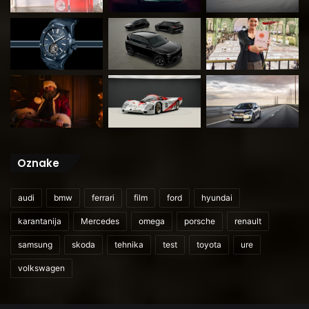
Oznake
audi
bmw
ferrari
film
ford
hyundai
karantanija
Mercedes
omega
porsche
renault
samsung
skoda
tehnika
test
toyota
ure
volkswagen