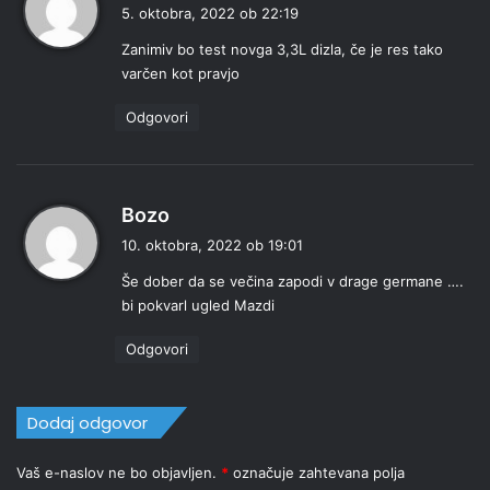
r
5. oktobra, 2022 ob 22:19
a
Zanimiv bo test novga 3,3L dizla, če je res tako
v
varčen kot pravjo
i
:
Odgovori
p
Bozo
r
10. oktobra, 2022 ob 19:01
a
Še dober da se večina zapodi v drage germane ….
v
bi pokvarl ugled Mazdi
i
:
Odgovori
Dodaj odgovor
Vaš e-naslov ne bo objavljen.
*
označuje zahtevana polja