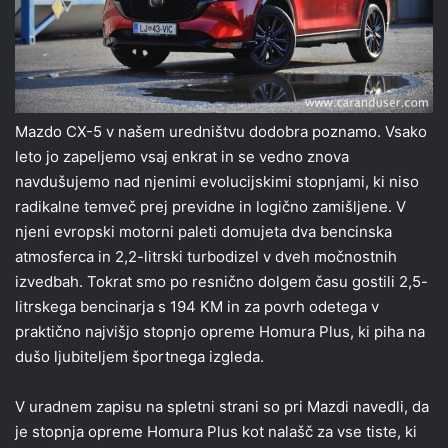
Mazdo CX-5 v našem uredništvu dodobra poznamo. Vsako
leto jo zapeljemo vsaj enkrat in se vedno znova
navdušujemo nad njenimi evolucijskimi stopnjami, ki niso
radikalne temveč prej previdne in logično zamišljene. V
njeni evropski motorni paleti domujeta dva bencinska
atmosferca in 2,2-litrski turbodizel v dveh močnostnih
izvedbah. Tokrat smo po resnično dolgem času gostili 2,5-
litrskega bencinarja s 194 KM in za povrh odetega v
praktično najvišjo stopnjo opreme Homura Plus, ki piha na
dušo ljubiteljem športnega izgleda.
V uradnem zapisu na spletni strani so pri Mazdi navedli, da
je stopnja opreme Homura Plus kot nalašč za vse tiste, ki