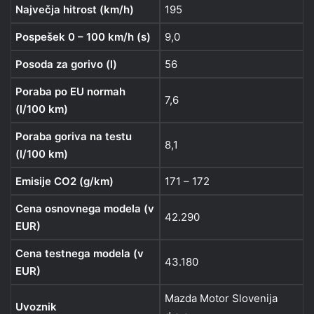
Največja hitrost (km/h)
195
Pospešek 0 – 100 km/h (s)
9,0
Posoda za gorivo (l)
56
Poraba po EU normah
7,6
(l/100 km)
Poraba goriva na testu
8,1
(l/100 km)
Emisije CO2 (g/km)
171 – 172
Cena osnovnega modela (v
42.290
EUR)
Cena testnega modela (v
43.180
EUR)
Mazda Motor Slovenija
Uvoznik