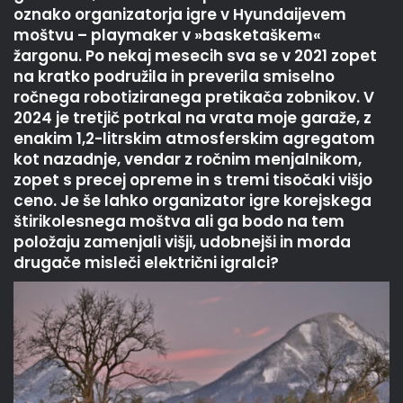
oznako organizatorja igre v Hyundaijevem
moštvu – playmaker v »basketaškem«
žargonu. Po nekaj mesecih sva se v 2021 zopet
na kratko podružila in preverila smiselno
ročnega robotiziranega pretikača zobnikov. V
2024 je tretjič potrkal na vrata moje garaže, z
enakim 1,2-litrskim atmosferskim agregatom
kot nazadnje, vendar z ročnim menjalnikom,
zopet s precej opreme in s tremi tisočaki višjo
ceno. Je še lahko organizator igre korejskega
štirikolesnega moštva ali ga bodo na tem
položaju zamenjali višji, udobnejši in morda
drugače misleči električni igralci?