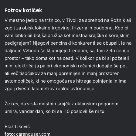
Fotrov kotiček
V mestno jedro na tržnico, v Tivoli za sprehod na Rožnik ali
zgolj za obisk lokalne trgovine, frizerja in podobno. Kdo bi
vam lahko bil boljša družba kot mestna srajčka s korejskim
pedigrejem? Njegovi bencinski konkurenti so obupali, le na
daljnem Vzhodu še kljubujejo trendom, saj tam zelo cenijo
prostor – tako doma kot na cesti. V kolikor pa bi si poželeli
mini električarja pa pri ekonomski računici dodajte še pet
ali več tisočakov za manj opremljen in manj prostoren
avtomobilček, ki ne omogoča res hitrega polnjenja in ima
zgolj dvesto kilometrov realne avtonomije.
Že res, da vrsta mestnih srajčk z oktanskim pogonom
umira, vendar dan, ko bi se i10 poslovil še ni tu!
Blaž Likovič
foto:
caranduser.com