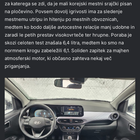
za katerega se zdi, da je mali korejski mestni srajčki pisan
na pločevino. Povsem dovolj igrivosti ima za sledenje
mestnemu utripu in hitenju po mestnih obvoznicah,
medtem ko bodo daljše avtocestne relacije manj udobne in
zaradi le petih prestav visokovrteče ter hrupne. Poraba je
skozi celoten test znašala 6,4 litra, medtem ko smo na
normnem krogu zabeležili 6,1. Soliden zapitek za majhen
atmosferski motor, ki občasno zahteva nekaj več
priganjanja.