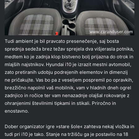
Tudi ambient je bil pravcato presenečenje, saj bosta
sprednja sedeža brez težav sprejela dva višjerasla potnika,
medtem ko je zadnja klop bistveno bolj prijazna do otrok in
mlajših najstnikov. Hyundai i10 je izrazit mestni avtomobil,
zato pretiranih udobju podrejenih elementov in dimenzij
ne pričakujte. Vas bo pa z veseljem pospremil po opravkih,
brezžično napolnil vaš mobilnik, vam v hladnih dneh ogrel
zadnjico in ročice ter vam nenazadnje olajšal rokovanje z
ohranjenimi številnimi tipkami in stikali. Priročno in
enostavno.
Dober organizator igre »stare šole« zahteva nekaj vložka in
tudi pri i10 je tako. Stanje na tržišču ga je postavilo na 18