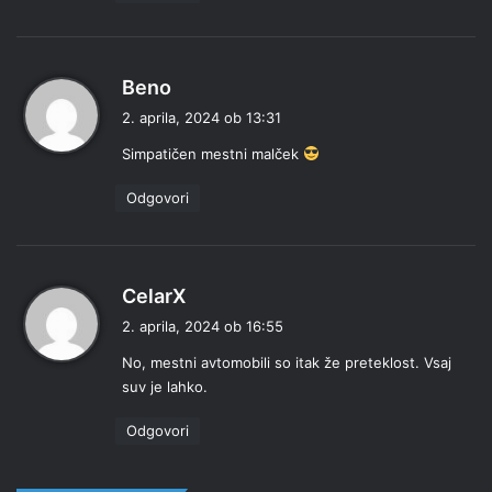
p
Beno
r
2. aprila, 2024 ob 13:31
a
Simpatičen mestni malček
v
i
Odgovori
:
p
CelarX
r
2. aprila, 2024 ob 16:55
a
No, mestni avtomobili so itak že preteklost. Vsaj
v
suv je lahko.
i
:
Odgovori