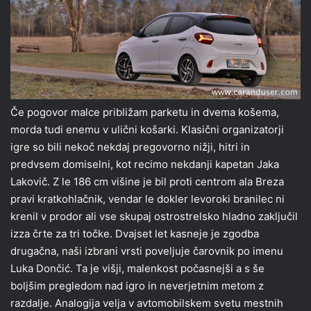
Če pogovor malce približam parketu in dvema košema,
morda tudi enemu v ulični košarki. Klasični organizatorji
igre so bili nekoč nekdaj pregovorno nižji, hitri in
predvsem domiselni, kot recimo nekdanji kapetan Jaka
Lakovič. Z le 186 cm višine je bil proti centrom ala Breza
pravi kratkohlačnik, vendar le dokler levoroki branilec ni
krenil v prodor ali vse skupaj ostrostrelsko hladno zaključil
izza črte za tri točke. Dvajset let kasneje je zgodba
drugačna, naši izbrani vrsti poveljuje čarovnik po imenu
Luka Dončić. Ta je višji, malenkost počasnejši a s še
boljšim pregledom nad igro in neverjetnim metom z
razdalje. Analogija velja v avtomobilskem svetu mestnih