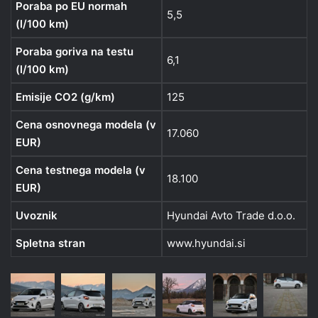
Poraba po EU normah
5,5
(l/100 km)
Poraba goriva na testu
6,1
(l/100 km)
Emisije CO2 (g/km)
125
Cena osnovnega modela (v
17.060
EUR)
Cena testnega modela (v
18.100
EUR)
Uvoznik
Hyundai Avto Trade d.o.o.
Spletna stran
www.hyundai.si