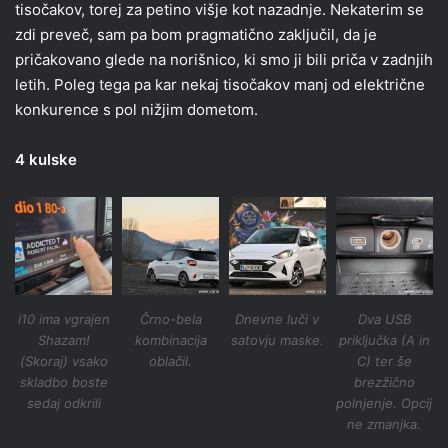
tisočakov, torej za petino višje kot nazadnje. Nekaterim se
zdi preveč, sam pa bom pragmatično zaključil, da je
pričakovano glede na norišnico, ki smo ji bili priča v zadnjih
letih. Poleg tega pa kar nekaj tisočakov manj od električne
konkurence s pol nižjim dometom.
4 kulske
i10 ima vgrajen
Črno-bela
Dnevne luči v
Dva USB
Shazam!
kombinacija
satovju maske.
priključka (A in
(Skoraj) vsako
oblačil.
C) ter še
skladbo boste
brezžično
sedaj odkrili
polnjenje. Opcij
ne zmanjka.