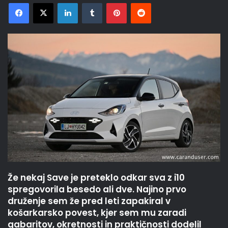
Facebook
X
LinkedIn
Tumblr
Pinterest
Reddit
Že nekaj Save je preteklo odkar sva z i10
spregovorila besedo ali dve. Najino prvo
druženje sem že pred leti zapakiral v
košarkarsko povest, kjer sem mu zaradi
gabaritov, okretnosti in praktičnosti dodelil