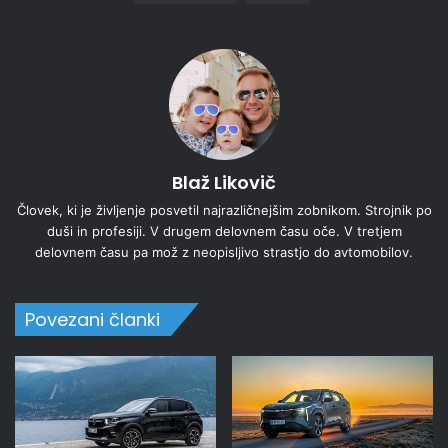
Blaž Likovič
Človek, ki je življenje posvetil najrazličnejšim zobnikom. Strojnik po
duši in profesiji. V drugem delovnem času oče. V tretjem
delovnem času pa mož z neopisljivo strastjo do avtomobilov.
Povezani članki