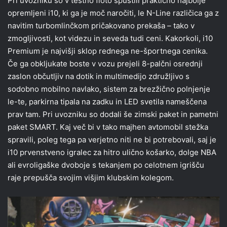
Pri uvozniku so v testno floto spustili praktično najbolje
opremljeni i10, ki ga je moč naročiti, le N-Line različica ga z
navitim turbomlinčkom pričakovano prekaša – tako v
zmogljivosti, kot videzu in seveda tudi ceni. Kakorkoli, i10
Premium je najvišji sklop rednega ne-športnega cenika.
Če ga obkljukate boste v vozu prejeli 8-palčni osrednji
zaslon občutljiv na dotik in multimedijo združljivo s
sodobno mobilno navlako, sistem za brezžično polnjenje
le-te, parkirna tipala na zadku in LED svetila nameščena
prav tam. Pri uvozniku so dodali še zimski paket in pametni
paket SMART. Kaj več bi v tako majhen avtomobil stežka
spravili, poleg tega pa verjetno niti ne bi potrebovali, saj je
i10 prvenstveno igralec za hitro ulično košarko, dolge NBA
ali evroligaške dvoboje s tekanjem po celotnem igrišču
raje prepušča svojim višjim klubskim kolegom.