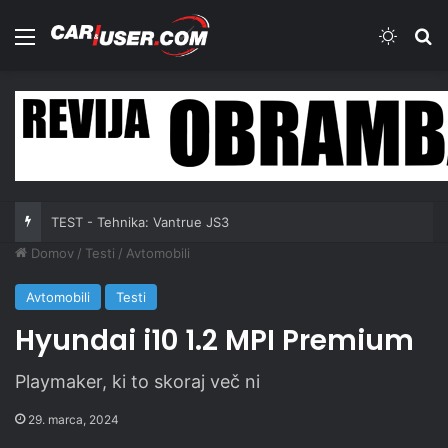
Meni
Switch
Iš
TEST - Tehnika: Vantrue JS3
Domov
/
Testi
/
Avtomobili
Avtomobili
Testi
Hyundai i10 1.2 MPI Premium
Playmaker, ki to skoraj več ni
29. marca, 2024