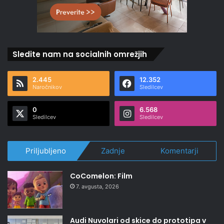
Sledite nam na socialnih omrežjih
2.445
12.352
Naročnikov
Sledilcev
0
6.568
Sledilcev
Sledilcev
Priljubljeno
Zadnje
Komentarji
CoComelon: Film
7. avgusta, 2026
Audi Nuvolari od skice do prototipa v