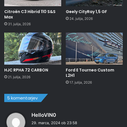
Citroën C3 Hibrid 110 S&S
Geely CityRay 1,5 GF
Max
24. julija, 2026
31. julija, 2026
HJC RPHA 72 CARBON
Ford E Tourneo Custom
L2H1
21. julija, 2026
17. julija, 2026
5 komentarjev
p
HelloVIN0
r
29. marca, 2024 ob 23:58
a