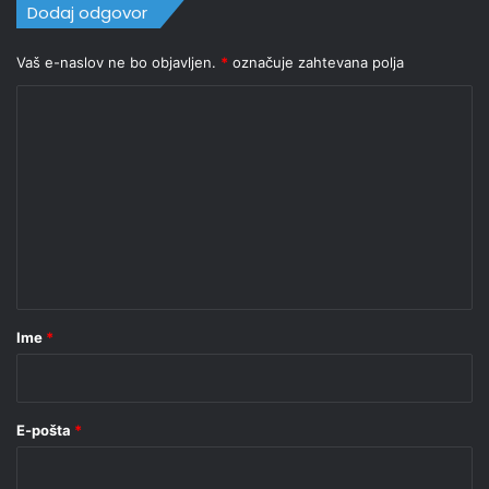
Dodaj odgovor
Vaš e-naslov ne bo objavljen.
*
označuje zahtevana polja
K
o
m
e
n
t
a
r
Ime
*
*
E-pošta
*