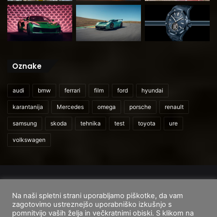
Oznake
audi
bmw
ferrari
film
ford
hyundai
karantanija
Mercedes
omega
porsche
renault
samsung
skoda
tehnika
test
toyota
ure
volkswagen
© 2026
CarAndUser.com
Na naši spletni strani uporabljamo piškotke, da vam
Domov
O nas
Cenik storitev
Pogoji uporabe
zagotovimo ustreznejšo uporabniško izkušnjo s
pomnitvijo vaših želja in večkratnimi obiski. S klikom na