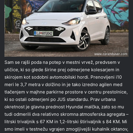
Sam se rajši poda na potep v mestni vrvež, predvsem v
uličice, ki so glede širine prej odmerjene kolesarjem in
skirojem kot sodobni avtomobilski hordi. Prenovljeni i10
meri le 3,7 metra v dolžino in je tako izredno agilen med
tlačenjem v majhne parkirne prostore v centru prestolnice,
ki so ostali odmerjeni po JUS standardu. Prav urbana
okretnost je glavna prednost Hyundai malčka, zato so mu
tudi odmerili dva relativno skromna atmosferska agregata –
litrski trivaljnik s 67 KM in 1,2-litrski štirivaljnik s 84 KM. Mi
smo imeli v testnežu vgrajen zmogljivejši kuhalnik oktanov,