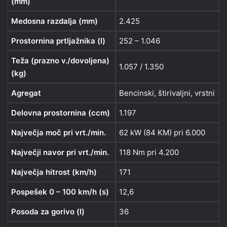
(mm)
Medosna razdalja (mm)
2.425
Prostornina prtljažnika (l)
252 – 1.046
Teža (prazno v./dovoljena)
1.057 / 1.350
(kg)
Agregat
Bencinski, štirivaljni, vrstni
Delovna prostornina (ccm)
1.197
Največja moč pri vrt./min.
62 kW (84 KM) pri 6.000
Največji navor pri vrt./min.
118 Nm pri 4.200
Največja hitrost (km/h)
171
Pospešek 0 – 100 km/h (s)
12,6
Posoda za gorivo (l)
36