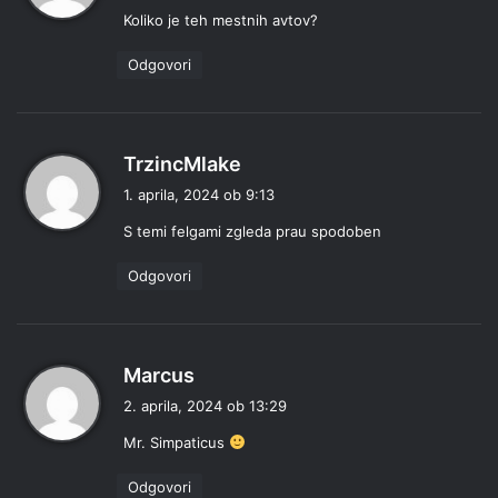
Koliko je teh mestnih avtov?
v
i
Odgovori
:
p
TrzincMlake
r
1. aprila, 2024 ob 9:13
a
S temi felgami zgleda prau spodoben
v
i
Odgovori
:
p
Marcus
r
2. aprila, 2024 ob 13:29
a
Mr. Simpaticus
v
i
Odgovori
: