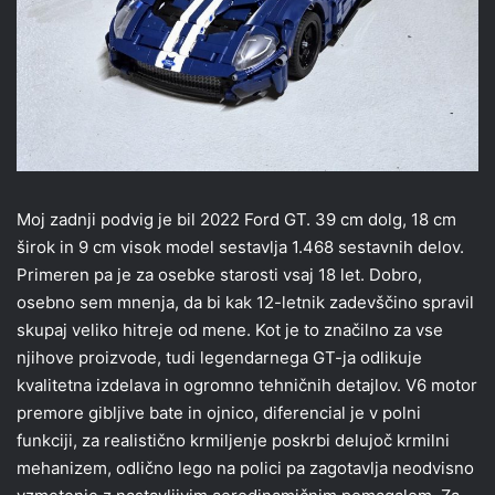
Moj zadnji podvig je bil 2022 Ford GT. 39 cm dolg, 18 cm
širok in 9 cm visok model sestavlja 1.468 sestavnih delov.
Primeren pa je za osebke starosti vsaj 18 let. Dobro,
osebno sem mnenja, da bi kak 12-letnik zadevščino spravil
skupaj veliko hitreje od mene. Kot je to značilno za vse
njihove proizvode, tudi legendarnega GT-ja odlikuje
kvalitetna izdelava in ogromno tehničnih detajlov. V6 motor
premore gibljive bate in ojnico, diferencial je v polni
funkciji, za realistično krmiljenje poskrbi delujoč krmilni
mehanizem, odlično lego na polici pa zagotavlja neodvisno