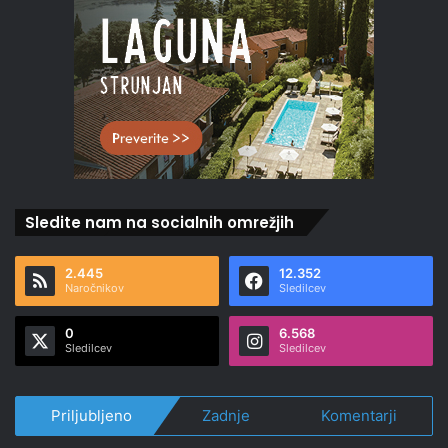
Sledite nam na socialnih omrežjih
2.445
12.352
Naročnikov
Sledilcev
0
6.568
Sledilcev
Sledilcev
Priljubljeno
Zadnje
Komentarji