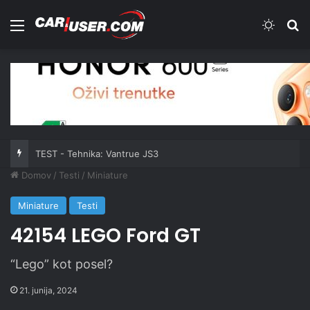
Meni
Switch
Iš
TEST - Tehnika: Vantrue JS3
Domov
/
Testi
/
Miniature
Miniature
Testi
42154 LEGO Ford GT
“Lego” kot posel?
21. junija, 2024