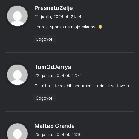
p
PresnetoZelje
r
21. junija, 2024 ob 21:44
a
Lego je spomin na mojo mladost
v
i
Odgovori
:
p
TomOdJerrya
r
22. junija, 2024 ob 12:21
a
Gt bi bres tezav bil med ubimi sterimi k so taveliki
v
i
Odgovori
:
p
Matteo Grande
r
25. junija, 2024 ob 14:16
a