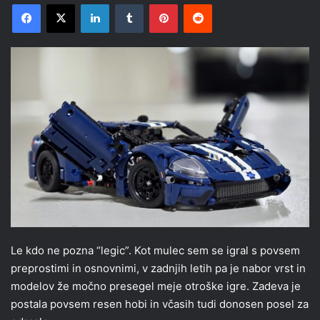
Facebook
X
LinkedIn
Tumblr
Pinterest
Reddit
Le kdo ne pozna “legic”. Kot mulec sem se igral s povsem
preprostimi in osnovnimi, v zadnjih letih pa je nabor vrst in
modelov že močno presegel meje otroške igre. Zadeva je
postala povsem resen hobi in včasih tudi donosen posel za