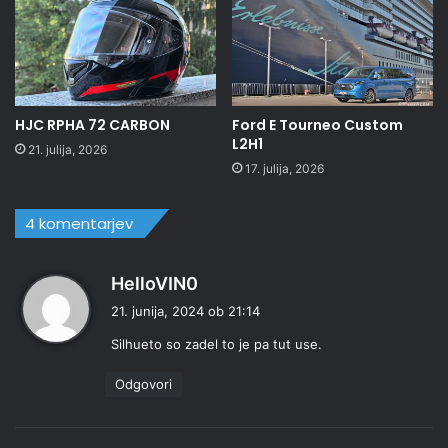
HJC RPHA 72 CARBON
Ford E Tourneo Custom
L2H1
21. julija, 2026
17. julija, 2026
4 komentarjev
p
HelloVIN0
r
21. junija, 2024 ob 21:14
a
Silhueto so zadel to je pa tut use.
v
i
Odgovori
: