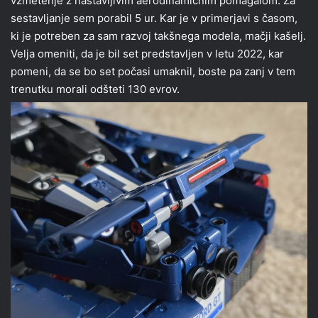
vzmetenje z nastavljivim aerodinamičnim pomagalom. Za
sestavljanje sem porabil 5 ur. Kar je v primerjavi s časom,
ki je potreben za sam razvoj takšnega modela, mačji kašelj.
Velja omeniti, da je bil set predstavljen v letu 2022, kar
pomeni, da se bo set počasi umaknil, boste pa zanj v tem
trenutku morali odšteti 130 evrov.