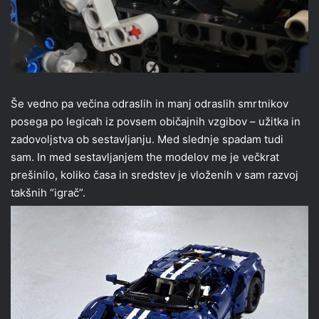
Še vedno pa večina odraslih in manj odraslih smrtnikov
posega po legicah iz povsem običajnih vzgibov – užitka in
zadovoljstva ob sestavljanju. Med slednje spadam tudi
sam. In med sestavljanjem the modelov me je večkrat
prešinilo, koliko časa in sredstev je vloženih v sam razvoj
takšnih “igrač”.