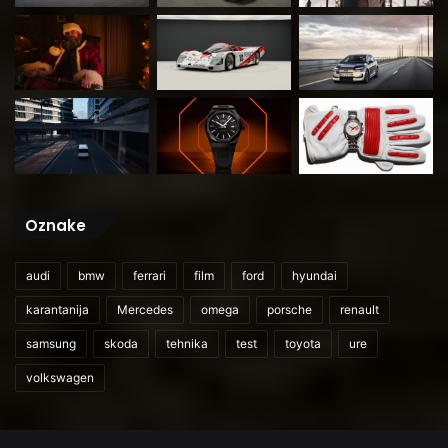
Oznake
audi
bmw
ferrari
film
ford
hyundai
karantanija
Mercedes
omega
porsche
renault
samsung
skoda
tehnika
test
toyota
ure
volkswagen