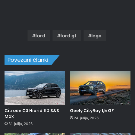
ford
ford gt
lego
Povezani članki
Citroën C3 Hibrid 110 S&S
Geely CityRay 1,5 GF
Max
24. julija, 2026
31. julija, 2026