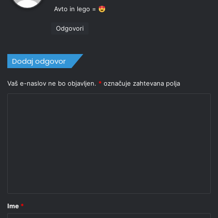
Avto in lego =
v
i
Odgovori
:
Dodaj odgovor
Vaš e-naslov ne bo objavljen.
*
označuje zahtevana polja
K
o
m
e
n
t
a
r
Ime
*
*