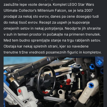
zaslužite lepe vsote denarja. Komplet LEGO Star Wars
Ultimate Collector’s Millenium Falcon, se je leta 2007
prodajal za nekaj sto evrov, danes pa cene dosegajo tudi
do nekaj tisoč evrov. Recept za uspeh je kupovanje
omejenih setov in nekaj potrpljenja. Neodprte jih shranite
v suh in temen prostor in počakajte na primeren trenutek.
Med tem budno spremljajte stanje na trgu rabljenih setov.
Obstaja kar nekaj spletnih strani, kjer so navedene
trenutne tržne vrednosti posameznih figuric in kompletov.