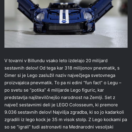
V tovarni v Billundu vsako leto izdelajo 20 milijard
sestavnih delov! Od tega kar 318 milijonov pnevmatik, s
čimer si je Lego zaslužil naziv največjega svetovnega
proizvajalca pnevmatik. To pa ni edini “fun fact” o Legu –
po svetu se “potika” 4 milijarde Lego figuric, kar
predstavlja najštevilčnejšo narodnost na Zemlji. Set z
največ sestavnimi deli je LEGO Colosseum, ki premore
9.036 sestavnih delov! Najvišja zgradba, ki so jo kadarkoli
zgradili iz lego kock je 35 m visok stolp. Z Lego kockami pa
so se “igrali” tudi astronavti na Mednarodni vesoljski