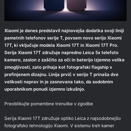
Xiaomi je danes predstavil najnovejša dodatka svoji liniji
pametnih telefonov serije T, povsem novo serijo Xiaomi
17T, ki vključuje modela Xiaomi 17T in Xiaomi 17T Pro.
Serija Xiaomi 17T združuje napredno Leica 5x telefoto
kamero, zaslon z zaščito za oči in baterijo izjemno velike
zmogljivosti, zato prihaja kot fotografski flagship v
prefinjenem dizajnu. Linija prvič v serijo T prinaša dve
velikosti naprav in je zasnovana tako, da sodobnim
uporabnikom ponudi izjemno izkušnjo.
Preoblikujte pomembne trenutke v zgodbe
Serija Xiaomi 17T združuje optiko Leica z najsodobnejšo
fotografsko tehnologijo Xiaomi. V sistemu treh kamer