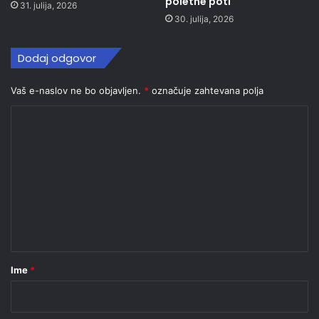
poletne poti
31. julija, 2026
30. julija, 2026
Dodaj odgovor
Vaš e-naslov ne bo objavljen.
*
označuje zahtevana polja
K
o
m
e
n
t
a
r
Ime
*
*