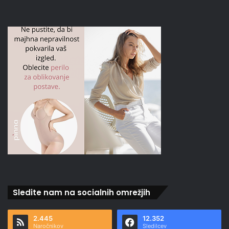
Sledite nam na socialnih omrežjih
2.445
12.352
Naročnikov
Sledilcev