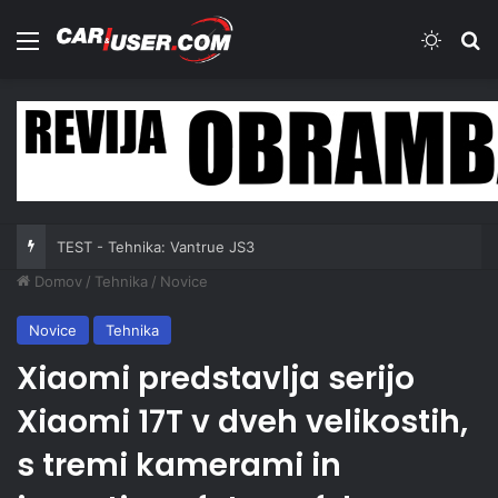
Meni
Switch
Iš
TEST - Tehnika: Vantrue JS3
Domov
/
Tehnika
/
Novice
Novice
Tehnika
Xiaomi predstavlja serijo
Xiaomi 17T v dveh velikostih,
s tremi kamerami in