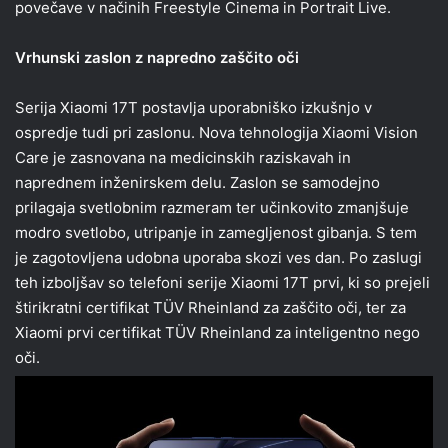
povečave v načinih Freestyle Cinema in Portrait Live.
Vrhunski zaslon z napredno zaščito oči
Serija Xiaomi 17T postavlja uporabniško izkušnjo v
ospredje tudi pri zaslonu. Nova tehnologija Xiaomi Vision
Care je zasnovana na medicinskih raziskavah in
naprednem inženirskem delu. Zaslon se samodejno
prilagaja svetlobnim razmeram ter učinkovito zmanjšuje
modro svetlobo, utripanje in zamegljenost gibanja. S tem
je zagotovljena udobna uporaba skozi ves dan. Po zaslugi
teh izboljšav so telefoni serije Xiaomi 17T prvi, ki so prejeli
štirikratni certifikat TÜV Rheinland za zaščito oči, ter za
Xiaomi prvi certifikat TÜV Rheinland za inteligentno nego
oči.