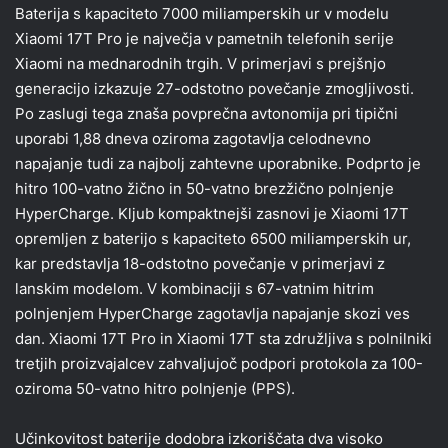
Baterija s kapaciteto 7000 miliamperskih ur v modelu
Xiaomi 17T Pro je največja v pametnih telefonih serije
Xiaomi na mednarodnih trgih. V primerjavi s prejšnjo
generacijo izkazuje 27-odstotno povečanje zmogljivosti.
Po zaslugi tega znaša povprečna avtonomija pri tipični
uporabi 1,88 dneva oziroma zagotavlja celodnevno
napajanje tudi za najbolj zahtevne uporabnike. Podprto je
hitro 100-vatno žično in 50-vatno brezžično polnjenje
HyperCharge. Kljub kompaktnejši zasnovi je Xiaomi 17T
opremljen z baterijo s kapaciteto 6500 miliamperskih ur,
kar predstavlja 18-odstotno povečanje v primerjavi z
lanskim modelom. V kombinaciji s 67-vatnim hitrim
polnjenjem HyperCharge zagotavlja napajanje skozi ves
dan. Xiaomi 17T Pro in Xiaomi 17T sta združljiva s polnilniki
tretjih proizvajalcev zahvaljujoč podpori protokola za 100-
oziroma 50-vatno hitro polnjenje (PPS).
Učinkovitost baterije dodobra izkoriščata dva visoko