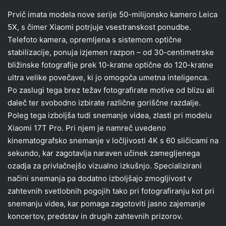
Prvič imata modela nove serije 50-milijonsko kamero Leica
5X, s čimer Xiaomi potrjuje vsestranskost ponudbe.
Telefoto kamera, opremljena s sistemom optične
stabilizacije, ponuja izjemen razpon – od 30-centimetrske
bližinske fotografije prek 10-kratne optične do 120-kratne
ultra velike povečave, ki jo omogoča umetna inteligenca.
Po zaslugi tega brez težav fotografirate motive od blizu ali
daleč ter svobodno izbirate različne goriščne razdalje.
Poleg tega izboljša tudi snemanje videa, zlasti pri modelu
Xiaomi 17T Pro. Pri njem je namreč uvedeno
kinematografsko snemanje v ločljivosti 4K s 60 sličicami na
sekundo, kar zagotavlja naraven učinek zamegljenega
ozadja za privlačnejšo vizualno izkušnjo. Specializirani
načini snemanja pa dodatno izboljšajo zmogljivost v
zahtevnih svetlobnih pogojih tako pri fotografiranju kot pri
snemanju videa, kar pomaga zagotoviti jasno zajemanje
koncertov, predstav in drugih zahtevnih prizorov.