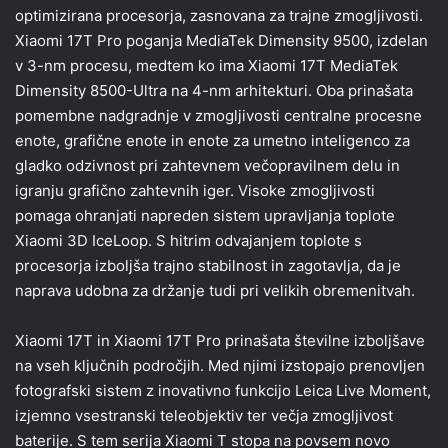
optimizirana procesorja, zasnovana za trajne zmogljivosti.
Xiaomi 17T Pro poganja MediaTek Dimensity 9500, izdelan
v 3-nm procesu, medtem ko ima Xiaomi 17T MediaTek
Dimensity 8500-Ultra na 4-nm arhitekturi. Oba prinašata
pomembne nadgradnje v zmogljivosti centralne procesne
enote, grafične enote in enote za umetno inteligenco za
gladko odzivnost pri zahtevnem večopravilnem delu in
igranju grafično zahtevnih iger. Visoke zmogljivosti
pomaga ohranjati napreden sistem upravljanja toplote
Xiaomi 3D IceLoop. S hitrim odvajanjem toplote s
procesorja izboljša trajno stabilnost in zagotavlja, da je
naprava udobna za držanje tudi pri velikih obremenitvah.
Xiaomi 17T in Xiaomi 17T Pro prinašata številne izboljšave
na vseh ključnih področjih. Med njimi izstopajo prenovljen
fotografski sistem z inovativno funkcijo Leica Live Moment,
izjemno vsestranski teleobjektiv ter večja zmogljivost
baterije. S tem serija Xiaomi T stopa na povsem novo