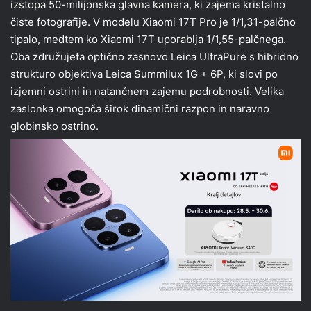
izstopa 50-milijonska glavna kamera, ki zajema kristalno
čiste fotografije. V modelu Xiaomi 17T Pro je 1/1,31-palčno
tipalo, medtem ko Xiaomi 17T uporablja 1/1,55-palčnega.
Oba združujeta optično zasnovo Leica UltraPure s hibridno
strukturo objektiva Leica Summilux 1G + 6P, ki slovi po
izjemni ostrini in natančnem zajemu podrobnosti. Velika
zaslonka omogoča širok dinamični razpon in naravno
globinsko ostrino.