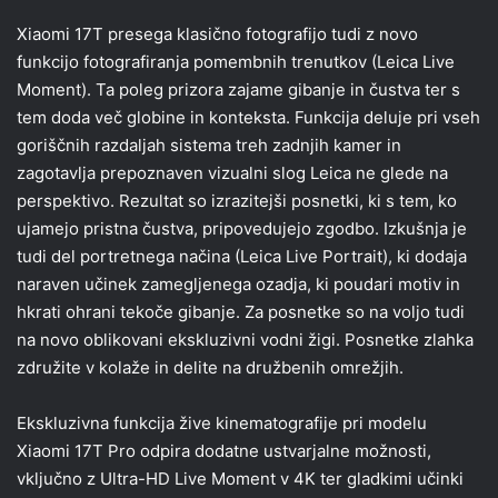
Xiaomi 17T presega klasično fotografijo tudi z novo
funkcijo fotografiranja pomembnih trenutkov (Leica Live
Moment). Ta poleg prizora zajame gibanje in čustva ter s
tem doda več globine in konteksta. Funkcija deluje pri vseh
goriščnih razdaljah sistema treh zadnjih kamer in
zagotavlja prepoznaven vizualni slog Leica ne glede na
perspektivo. Rezultat so izrazitejši posnetki, ki s tem, ko
ujamejo pristna čustva, pripovedujejo zgodbo. Izkušnja je
tudi del portretnega načina (Leica Live Portrait), ki dodaja
naraven učinek zamegljenega ozadja, ki poudari motiv in
hkrati ohrani tekoče gibanje. Za posnetke so na voljo tudi
na novo oblikovani ekskluzivni vodni žigi. Posnetke zlahka
združite v kolaže in delite na družbenih omrežjih.
Ekskluzivna funkcija žive kinematografije pri modelu
Xiaomi 17T Pro odpira dodatne ustvarjalne možnosti,
vključno z Ultra-HD Live Moment v 4K ter gladkimi učinki