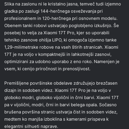
Slika na zaslonu ni le kristalno jasna, temveč tudi izjemno
gladka po zaslugi 144-herčnega osveževanja pri
profesionalnem in 120-herčnega pri osnovnem modelu.
Obenem tanki robovi ustvarjajo poglobljeno izkušnjo. Še
posebej to velja za Xiaomi 17T Pro, kjer so uporabili
tehniko zasnove ohišja LIPO, ki omogoča izjemno tanke
1,29-milimetrske robove na vseh štirih stranicah. Xiaomi
17T je na voljo v kompaktnejši in lahkotnejši zasnovi,
optimizirani za udobno uporabo z eno roko. Namenjen je
vsem, ki cenijo priročnost in prenosljivost.
Premišljene površinske obdelave združujejo brezčasen
dizajn in sodoben videz. Xiaomi 17T Pro je na voljo v
globoko modri, globoko vijolični in črni barvi. Xiaomi 17T
pa v vijolični, modri, črni in barvi belega opala. Sočasno
brušena površina stranic ustvarja čist in sodoben videz,
medtem ko manjša izboklina s kamerami prispeva k
elegantni silhueti naprave.