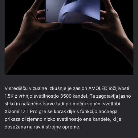
V središču vizualne izkušnje je zaslon AMOLED ločljivosti
1,5K z vrhnjo svetilnostjo 3500 kandel. Ta zagotavlja jasno
sliko in natančne barve tudi pri močni sončni svetlobi.
Xiaomi 17T Pro gre še korak dlje s funkcijo nočnega
prikaza z izjemno nizko svetilnostjo ene kandele, ki je
dosežena na ravni strojne opreme.