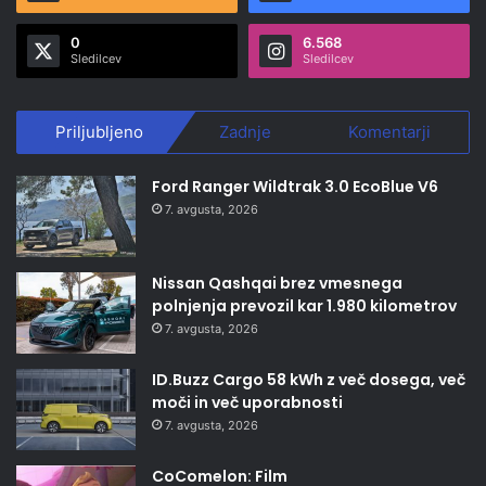
0
6.568
Sledilcev
Sledilcev
Priljubljeno
Zadnje
Komentarji
Ford Ranger Wildtrak 3.0 EcoBlue V6
7. avgusta, 2026
Nissan Qashqai brez vmesnega
polnjenja prevozil kar 1.980 kilometrov
7. avgusta, 2026
ID.Buzz Cargo 58 kWh z več dosega, več
moči in več uporabnosti
7. avgusta, 2026
CoComelon: Film