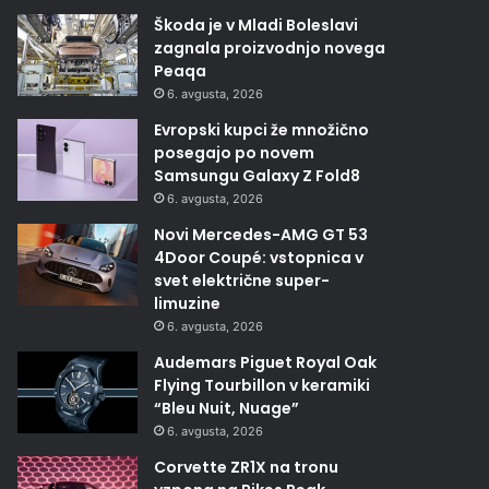
Škoda je v Mladi Boleslavi
zagnala proizvodnjo novega
Peaqa
6. avgusta, 2026
Evropski kupci že množično
posegajo po novem
Samsungu Galaxy Z Fold8
6. avgusta, 2026
Novi Mercedes-AMG GT 53
4Door Coupé: vstopnica v
svet električne super-
limuzine
6. avgusta, 2026
Audemars Piguet Royal Oak
Flying Tourbillon v keramiki
“Bleu Nuit, Nuage”
6. avgusta, 2026
Corvette ZR1X na tronu