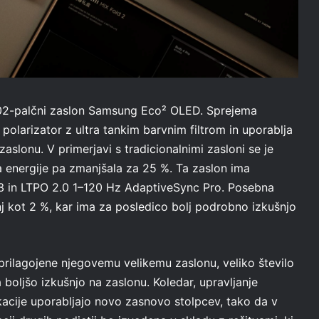
8,02-palčni zaslon Samsung Eco² OLED. Sprejema
olarizator z ultra tankim barvnim filtrom in uporablja
aslonu. V primerjavi s tradicionalnimi zasloni se je
 energije pa zmanjšala za 25 %. Ta zaslon ima
 P3 in LTPO 2.0 1–120 Hz AdaptiveSync Pro. Posebna
nj kot 2 %, kar ima za posledico bolj podrobno izkušnjo
prilagojene njegovemu velikemu zaslonu, veliko število
 boljšo izkušnjo na zaslonu. Koledar, upravljanje
kacije uporabljajo novo zasnovo stolpcev, tako da v