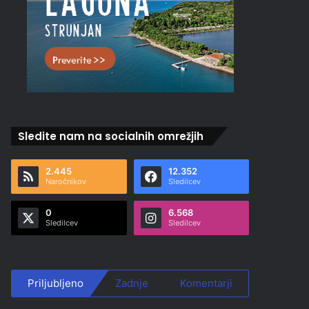
Sledite nam na socialnih omrežjih
2.445
12.352
Naročnikov
Sledilcev
0
6.568
Sledilcev
Sledilcev
Priljubljeno
Zadnje
Komentarji