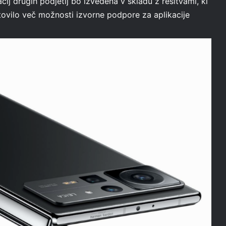
kacij drugih podjetij bo izvedena v skladu z rešitvami, ki
tovilo več možnosti izvorne podpore za aplikacije