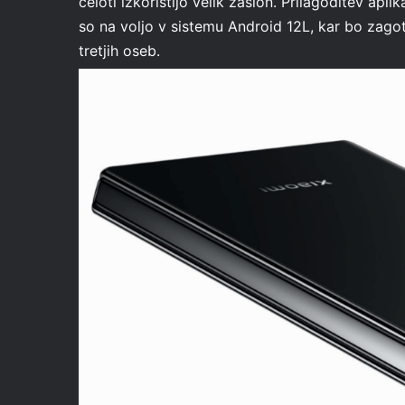
celoti izkoristijo velik zaslon. Prilagoditev apli
so na voljo v sistemu Android 12L, kar bo zago
tretjih oseb.