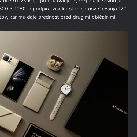
rabniško izkušnjo pri rokovanju. 6,56-palčni zaslon je
 2520 x 1080 in podpira visoko stopnjo osveževanja 120
itov, kar mu daje prednost pred drugimi običajnimi