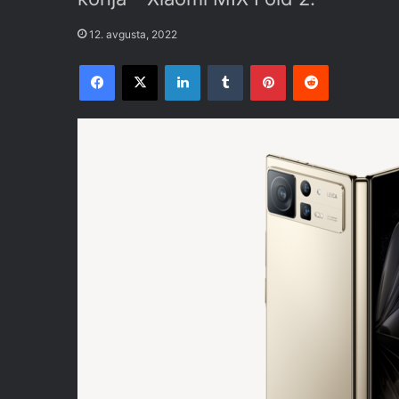
12. avgusta, 2022
Facebook
X
LinkedIn
Tumblr
Pinterest
Reddit