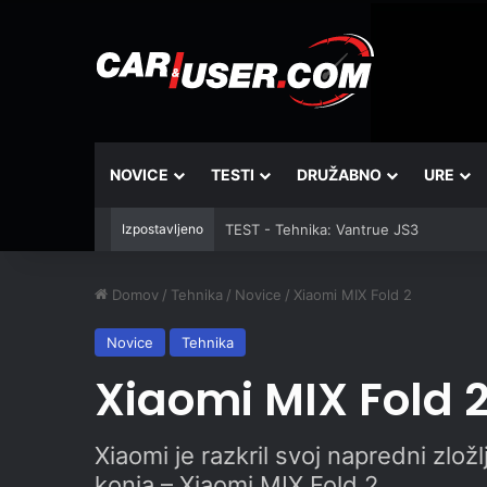
NOVICE
TESTI
DRUŽABNO
URE
Izpostavljeno
TEST - Tehnika: Vantrue JS3
Domov
/
Tehnika
/
Novice
/
Xiaomi MIX Fold 2
Novice
Tehnika
Xiaomi MIX Fold 
Xiaomi je razkril svoj napredni zlož
konja – Xiaomi MIX Fold 2.