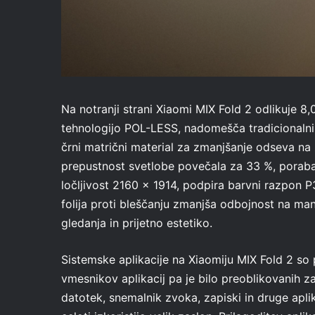
Na notranji strani Xiaomi MIX Fold 2 odlikuje 
tehnologijo POL-LESS, nadomešča tradicionalni p
črni matrični material za zmanjšanje odseva na z
prepustnost svetlobe povečala za 33 %, poraba
ločljivost 2160 x 1914, podpira barvni razpon
folija proti bleščanju zmanjša odbojnost na ma
gledanja in prijetno estetiko.
Sistemske aplikacije na Xiaomiju MIX Fold 2 so 
vmesnikov aplikacij pa je bilo preoblikovanih za
datotek, snemalnik zvoka, zapiski in druge apli