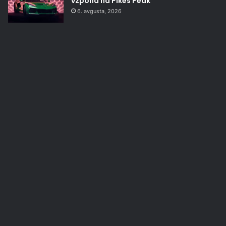
vzpona na Pikes Peak
6. avgusta, 2026