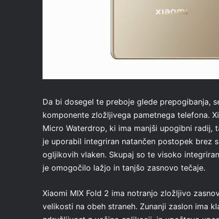
Da bi dosegel te preboje glede prepogibanja, se
komponente zložljivega pametnega telefona. Xi
Micro Waterdrop, ki ima manjši upogibni radij, t
je uporabil integriran natančen postopek brez s
ogljikovih vlaken. Skupaj so te visoko integri
je omogočilo lažjo in tanjšo zasnovo tečaje.
Xiaomi MIX Fold 2 ima notranjo zložljivo zas
velikosti na obeh straneh. Zunanji zaslon ima 