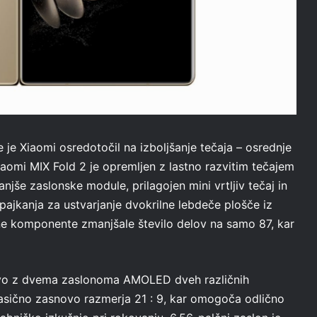
 je Xiaomi osredotočil na izboljšanje tečaja – osrednje
aomi MIX Fold 2 je opremljen z lastno razvitim tečajem
anjše zaslonske module, prilagojen mini vrtljiv tečaj in
pajkanja za ustvarjanje dvokrilne lebdeče plošče iz
rane komponente zmanjšale število delov na samo 87, kar
novo z dvema zaslonoma AMOLED dveh različnih
klasično zasnovo razmerja 21 : 9, kar omogoča odlično