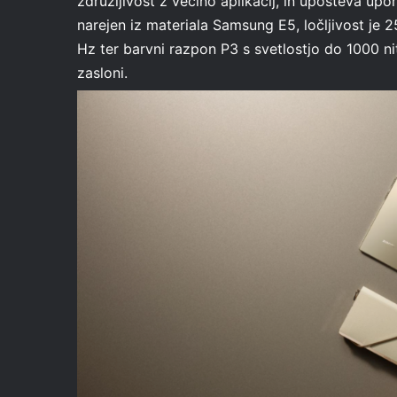
združljivost z večino aplikacij, in upošteva upo
narejen iz materiala Samsung E5, ločljivost je
Hz ter barvni razpon P3 s svetlostjo do 1000 n
zasloni.