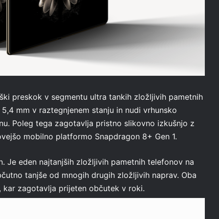
ki preskok v segmentu ultra tankih zložljivih pametnih
e 5,4 mm v raztegnjenem stanju in nudi vrhunsko
. Poleg tega zagotavlja pristno slikovno izkušnjo z
jnovejšo mobilno platformo Snapdragon 8+ Gen 1.
. Je eden najtanjših zložljivih pametnih telefonov na
občutno tanjše od mnogih drugih zložljivih naprav. Oba
kar zagotavlja prijeten občutek v roki.