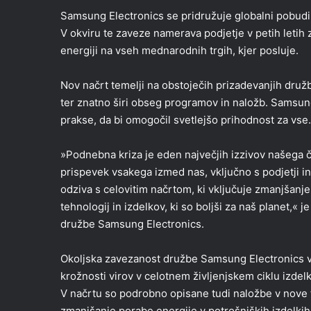
Samsung Electronics se pridružuje globalni pobudi 
V okviru te zaveze namerava podjetje v petih letih z
energiji na vseh mednarodnih trgih, kjer posluje.
Nov načrt temelji na obstoječih prizadevanjih dr
ter znatno širi obseg programov in naložb. Samsung 
prakse, da bi omogočil svetlejšo prihodnost za vse.
»Podnebna kriza je eden največjih izzivov našega č
prispevek vsakega izmed nas, vključno s podjetji
odziva s celovitim načrtom, ki vključuje zmanjšanje
tehnologij in izdelkov, ki so boljši za naš planet,«
družbe Samsung Electronics.
Okoljska zavezanost družbe Samsung Electronics vk
krožnosti virov v celotnem življenjskem ciklu izdelk
V načrtu so podrobno opisane tudi naložbe v nove t
zmanjšanje porabe energije v potrošniških izdelkih