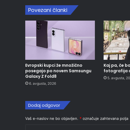
Povezani članki
Evropski kupci že množično
Kaj pa, če b
posegajo po novem Samsungu
fotografija
Galaxy Z Fold8
5. avgusta, 2
6. avgusta, 2026
Dodaj odgovor
Vaš e-naslov ne bo objavljen.
*
označuje zahtevana polja
K