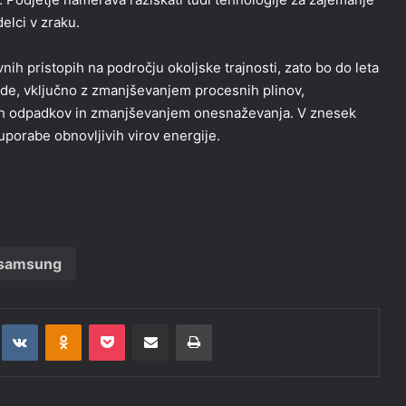
delci v zraku.
ih pristopih na področju okoljske trajnosti, zato bo do leta
bude, vključno z zmanjševanjem procesnih plinov,
kih odpadkov in zmanjševanjem onesnaževanja. V znesek
 uporabe obnovljivih virov energije.
samsung
t
eddit
VKontakte
Odnoklassniki
Pocket
Deli po epošti
Natisni