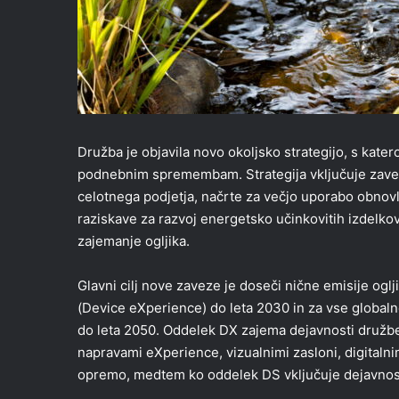
Družba je objavila novo okoljsko strategijo, s kater
podnebnim spremembam. Strategija vključuje zaveze
celotnega podjetja, načrte za večjo uporabo obnovlj
raziskave za razvoj energetsko učinkovitih izdelko
zajemanje ogljika.
Glavni cilj nove zaveze je doseči nične emisije ogl
(Device eXperience) do leta 2030 in za vse globaln
do leta 2050. Oddelek DX zajema dejavnosti družbe
napravami eXperience, vizualnimi zasloni, digitaln
opremo, medtem ko oddelek DS vključuje dejavnosti 