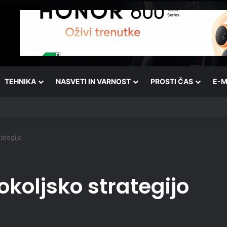
TEHNIKA
NASVETI IN VARNOST
PROSTI ČAS
E-M
ategijo
koljsko strategijo