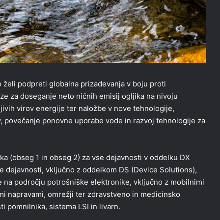
o želi podpreti globalna prizadevanja v boju proti
 za doseganje neto ničnih emisij ogljika na nivoju
ivih virov energije ter naložbe v nove tehnologije,
v, povečanje ponovne uporabe vode in razvoj tehnologije za
jika (obseg 1 in obseg 2) za vse dejavnosti v oddelku DX
e dejavnosti, vključno z oddelkom DS (Device Solutions),
 na področju potrošniške elektronike, vključno z mobilnimi
imi napravami, omrežji ter zdravstveno in medicinsko
pomnilnika, sistema LSI in livarn.