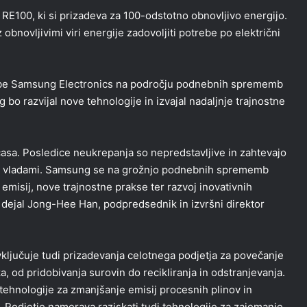
RE100, ki si prizadeva za 100-odstotno obnovljivo energijo.
 obnovljivimi viri energije zadovoljiti potrebe po električni
užbe Samsung Electronics na področju podnebnih sprememb
bo razvijal nove tehnologije in izvajal nadaljnje trajnostne
asa. Posledice neukrepanja so nepredstavljive in zahtevajo
 in vladami. Samsung se na grožnjo podnebnih sprememb
 emisij, nove trajnostne prakse ter razvoj inovativnih
 je dejal Jong-Hee Han, podpredsednik in izvršni direktor
ljučuje tudi prizadevanja celotnega podjetja za povečanje
a, od pridobivanja surovin do recikliranja in odstranjevanja.
ehnologije za zmanjšanje emisij procesnih plinov in
. Podjetje namerava raziskati tudi tehnologije za zajemanje