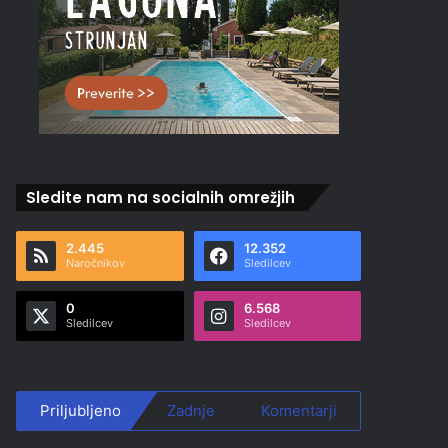
Sledite nam na socialnih omrežjih
2.445
12.352
Naročnikov
Sledilcev
0
6.568
Sledilcev
Sledilcev
Priljubljeno
Zadnje
Komentarji