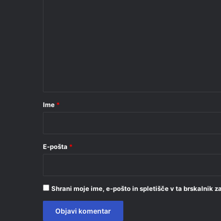
o
m
e
n
t
a
r
Ime
*
*
E-pošta
*
Shrani moje ime, e-pošto in spletišče v ta brskalnik 