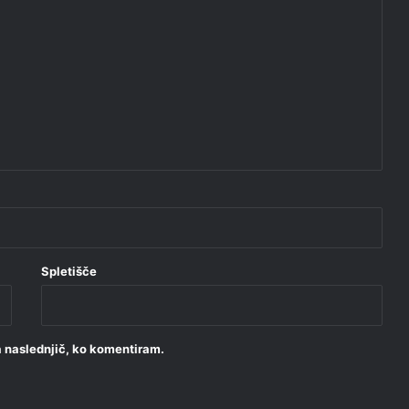
Spletišče
za naslednjič, ko komentiram.