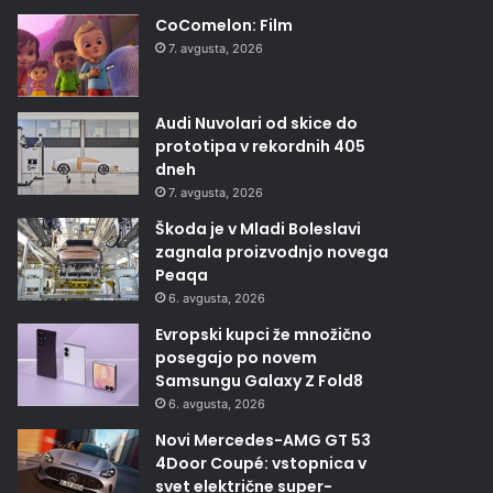
CoComelon: Film
7. avgusta, 2026
Audi Nuvolari od skice do
prototipa v rekordnih 405
dneh
7. avgusta, 2026
Škoda je v Mladi Boleslavi
zagnala proizvodnjo novega
Peaqa
6. avgusta, 2026
Evropski kupci že množično
posegajo po novem
Samsungu Galaxy Z Fold8
6. avgusta, 2026
Novi Mercedes-AMG GT 53
4Door Coupé: vstopnica v
svet električne super-