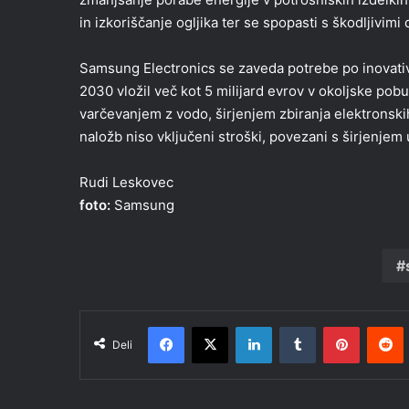
in izkoriščanje ogljika ter se spopasti s škodljivimi 
Samsung Electronics se zaveda potrebe po inovativn
2030 vložil več kot 5 milijard evrov v okoljske po
varčevanjem z vodo, širjenjem zbiranja elektrons
naložb niso vključeni stroški, povezani s širjenjem
Rudi Leskovec
foto:
Samsung
Facebook
X
LinkedIn
Tumblr
Pinteres
R
Deli