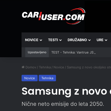
NOVICE
TESTI
DRUŽABNO
URE
Izpostavljeno
TEST - Tehnika: Vantrue JS3
Domov
/
Tehnika
/
Novice
/
Samsung z novo okoljsko str
Novice
Tehnika
Samsung z novo o
Nične neto emisije do leta 2050.