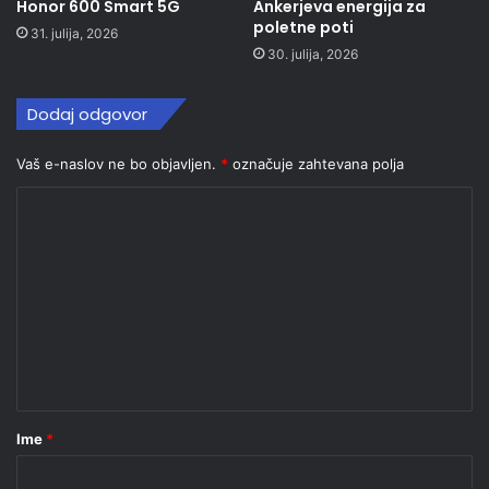
Honor 600 Smart 5G
Ankerjeva energija za
poletne poti
31. julija, 2026
30. julija, 2026
Dodaj odgovor
Vaš e-naslov ne bo objavljen.
*
označuje zahtevana polja
K
o
m
e
n
t
a
r
Ime
*
*