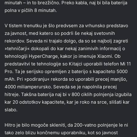
minutah – in to brezžično. Preko kabla, naj bi bila baterija
polna v pičlih 8 minutah.
V tistem trenutku je šlo predvsem za vrhunsko predstavo
za javnost, med katero so podrli še nekaj svetovnih
rekordov. Seveda ni trajalo dolgo, da so se najbolj zagreti
»tehničarji« dokopali do kar nekaj zanimivih informacij o
tehnologiji HyperCharge, kakor jo imenuje Xiaomi. Ob
predstavitvi te tehnologije so Kitajci uporabili telefon Mi 11
Pro. Ta je serijsko opremljen z baterijo s kapaciteto 5000
mAh. Pri »podiranju« rekorda so uporabili precej manjšo,
4000 miliamperursko. Seveda se je napolnila precej
hitreje. Takšna baterija naj bi v 800 ciklih polnjenja izgubila
kar 20 odstotkov kapacitete, kar je roko na srce, slišati kar
slabo.
Hitro je bilo mogoče skleniti, da 200-vatno polnjenje le ni
tako zelo blizu končnemu uporabniku, kot so javnost