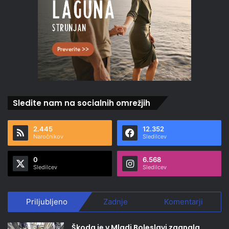
Sledite nam na socialnih omrežjih
2.445
12.352
Naročnikov
Sledilcev
0
6.568
Sledilcev
Sledilcev
Priljubljeno
Zadnje
Komentarji
Škoda je v Mladi Boleslavi zagnala