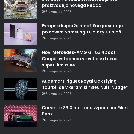
proizvodnjo novega Peaqa
6. avgusta, 2026
Evropski kupci že množično posegajo
po novem Samsungu Galaxy Z Fold8
6. avgusta, 2026
Novi Mercedes-AMG GT 53 4Door
Coupé: vstopnica v svet električne
super-limuzine
6. avgusta, 2026
Audemars Piguet Royal Oak Flying
Tourbillon v keramiki “Bleu Nuit, Nuage”
6. avgusta, 2026
Corvette ZR1X na tronu vzpona na Pikes
Peak
6. avgusta, 2026