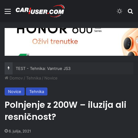
Meni
Switch
Iš
TEST - Tehnika: Vantrue JS3
Domov
/
Tehnika
/
Novice
Novice
Tehnika
Polnjenje z 200W – iluzija ali
resničnost?
6. julija, 2021