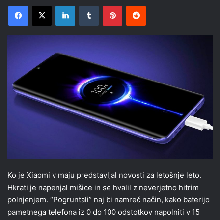
Facebook
X
LinkedIn
Tumblr
Pinterest
Reddit
Ko je Xiaomi v maju predstavljal novosti za letošnje leto.
Hkrati je napenjal mišice in se hvalil z neverjetno hitrim
polnjenjem. “Pogruntali” naj bi namreč način, kako baterijo
pametnega telefona iz 0 do 100 odstotkov napolniti v 15