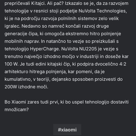
prepričevali Kitajci. Ali pač? Izkazalo se je, da za razvojem
tehnologije v resnici stoji podjetje NuVolta Technologies,
ki je na področju razvoja polnilnih sistemov zelo velik
igralec. Nedavno so namreč končali razvoj druge
generacije čipa, ki omogoča ekstremno hitro polnjenje
mobilnih naprav. In natančno to vezje so preizkušali s
tehnologijo HyperCharge. NuVolta NU2205 je vezje s
trenutno največjo izhodno močjo v industriji in doseže kar
100 W. Je tudi edini kitajski čip, ki podpira dvocelično 4:2
arhitekturo hitrega polnjenja, kar pomeni, da je
kumulativno, v teoriji, dejansko sposoben proizvesti do
200W izhodne moči.
Bo Xiaomi zares tudi prvi, ki bo uspel tehnologijo dostaviti
množicam?
xiaomi