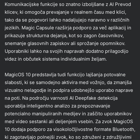
Komunikacijske funkcije so znatno izboljšane z AI Prevod
klicev, ki omogoča prevajanje v realnem času med klici,
tako da se pogovori lahko nadaljujejo naravno v različnih
jezikih. Magic Capsule razširja podporo za več aplikacij in
prikazuje strukturna dejanja, kot so zagon časovnikov,
snemanje glasovnih zapiskov ali sprožanje opomnikov.
Uporabniki lahko na svojih napravah dodatno prilagodijo
videz in občutek sistema individualnim željam.
MagicOS 10 predstavlja tudi funkcijo lajšanja potovalne
slabosti, ki se samodejno aktivira med vožnjo, da zmanjša
vizualno nelagodje in podpira udobnejšo uporabo naprave
na poti. Na področju varnosti AI Deepfake detekcija
uporablja inteligentno analizo za prepoznavanje
potencialno manipuliranih medijev in zaščito uporabnikov
med video sestanki ali deljenjem vsebin. Za zvok MagicOS
10 dodaja podporo za visokoločljivostne formate Bluetooth,
ki zagotavljajo polnejši zvok, ko so združeni z združljivimi