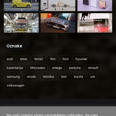
Oznake
audi
bmw
ferrari
film
ford
hyundai
karantanija
Mercedes
omega
porsche
renault
samsung
skoda
tehnika
test
toyota
ure
volkswagen
© 2026
CarAndUser.com
Na naši spletni strani uporabljamo piškotke, da vam