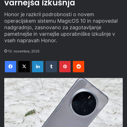
varnejša izkušnja
Honor je razkril podrobnosti o novem
operacijskem sistemu MagicOS 10 in napovedal
nadgradnjo, zasnovano za zagotavljanje
pametnejše in varnejše uporabniške izkušnje v
vseh napravah Honor.
10. novembra, 2025
Facebook
X
LinkedIn
Tumblr
Pinterest
Reddit