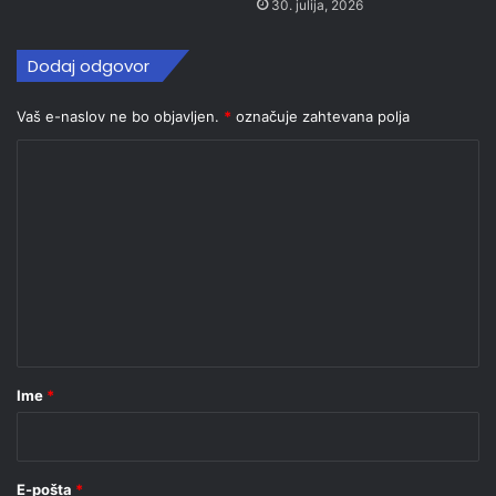
30. julija, 2026
Dodaj odgovor
Vaš e-naslov ne bo objavljen.
*
označuje zahtevana polja
K
o
m
e
n
t
a
r
Ime
*
*
E-pošta
*