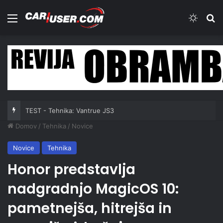
Meni
Switch
Iš
TEST - Tehnika: Vantrue JS3
Domov
/
Tehnika
/
Novice
Novice
Tehnika
Honor predstavlja
nadgradnjo MagicOS 10:
pametnejša, hitrejša in