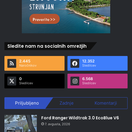
Sledite nam na socialnih omrežjih
2.445
12.352
Naročnikov
Sledilcev
0
6.568
Sledilcev
Sledilcev
Priljubljeno
Zadnje
Komentarji
Ford Ranger Wildtrak 3.0 EcoBlue V6
7. avgusta, 2026