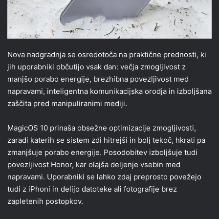
Nova nadgradnja se osredotoča na praktične prednosti, ki
jih uporabniki občutijo vsak dan: večja zmogljivost z
manjšo porabo energije, brezhibna povezljivost med
napravami, inteligentna komunikacijska orodja in izboljšana
zaščita pred manipuliranimi mediji.
MagicOS 10 prinaša obsežne optimizacije zmogljivosti,
zaradi katerih se sistem zdi hitrejši in bolj tekoč, hkrati pa
zmanjšuje porabo energije. Posodobitev izboljšuje tudi
povezljivost Honor, kar olajša deljenje vsebin med
napravami. Uporabniki se lahko zdaj preprosto povežejo
tudi z iPhoni in delijo datoteke ali fotografije brez
zapletenih postopkov.