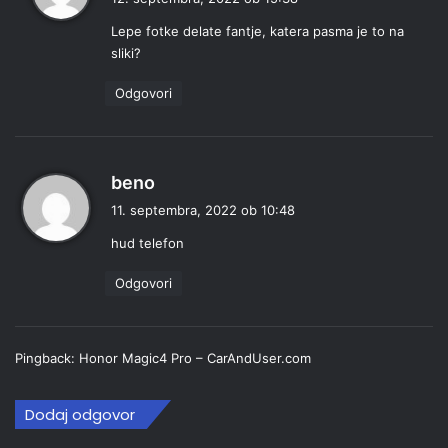
a
Lepe fotke delate fantje, katera pasma je to na
v
sliki?
i
:
Odgovori
p
beno
r
11. septembra, 2022 ob 10:48
a
hud telefon
v
i
Odgovori
:
Pingback:
Honor Magic4 Pro – CarAndUser.com
Dodaj odgovor