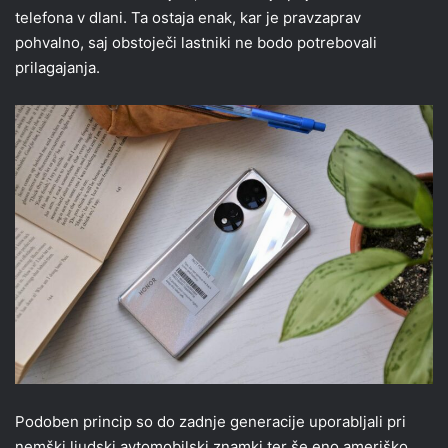
telefona v dlani. Ta ostaja enak, kar je pravzaprav
pohvalno, saj obstoječi lastniki ne bodo potrebovali
prilagajanja.
Podoben princip so do zadnje generacije uporabljali pri
nemški ljudski avtomobilski znamki ter še eno ameriško