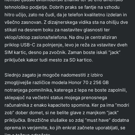
tehnološko podjetje. Dobrih praks se fantje na vzhodu
hitro učijo, zato ne čudi, da je telefon kvalitetno izdelan in
všečno zasnovan. Z dizajnerskega vidika sta na ohišju dve
stikali na desnem boku za nastavitev glasnosti ter
vklop/izklop zaslona/telefona. Na dnu je centraliziran
priklop USB-C za polnjenje, levo je reža za vstavitev dveh
SIM kartic, desno pa zvočnik. Zaman boste iskali ”jack”
priključek kakor tudi mesto za SD kartico.
Slednjo zagato je mogoče nadomestiti z izbiro
zmogljivejše različice modela Honor 70 z 256 GB
notranjega pomnilnika, katerega z lepa ne boste zapolnili,
sklepajoč na večletni status mojega prenosnega
računalnika z enako kapaciteto spomina. Ker pa ima ”modri
zob” dober domet, si ne belite glave z manjkom ”jack”
priključka. Brezžične slušalke so zdaj ”must have” dodatna
oprema in verjemite, ko jih enkrat začnete uporabljati, se