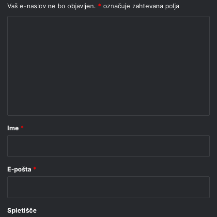
Vaš e-naslov ne bo objavljen.
*
označuje zahtevana polja
K
o
m
e
n
t
a
r
Ime
*
*
E-pošta
*
Spletišče