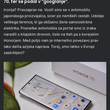
70, ter se podal v “googlanje”.
Ironija? Pravzaprav ne. Vozili smo se v avtomobilu
japonskega proizvajalca, sicer po nemških cestah. Udobje
velikega terenca, ki ga občasno žene samooskrbna
elektrika. Posnetke avtomobila za portal smo iz zraka
naredili s kitajskim dronom, tiste na tleh pa s korejskim
Honorjem. Med potjo nam je internetno povezavo prav
tako delila azijska naprava. Torej, smo lahko v Evropi
zaskrbljeni?