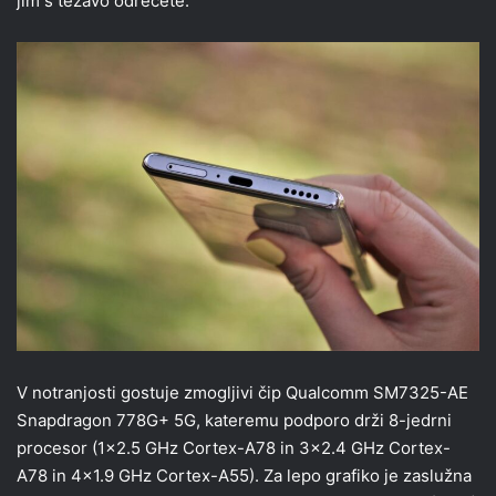
jim s težavo odrečete.
V notranjosti gostuje zmogljivi čip Qualcomm SM7325-AE
Snapdragon 778G+ 5G, kateremu podporo drži 8-jedrni
procesor (1×2.5 GHz Cortex-A78 in 3×2.4 GHz Cortex-
A78 in 4×1.9 GHz Cortex-A55). Za lepo grafiko je zaslužna