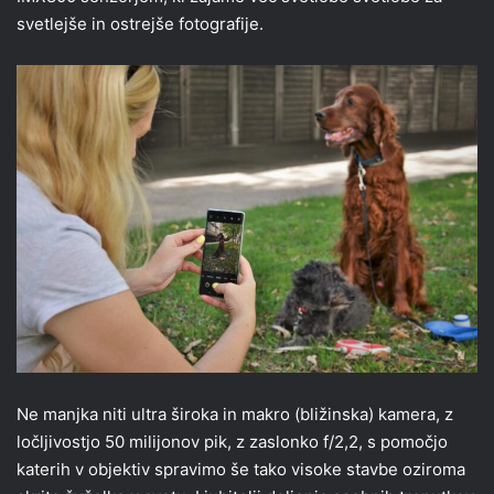
svetlejše in ostrejše fotografije.
Ne manjka niti ultra široka in makro (bližinska) kamera, z
ločljivostjo 50 milijonov pik, z zaslonko f/2,2, s pomočjo
katerih v objektiv spravimo še tako visoke stavbe oziroma