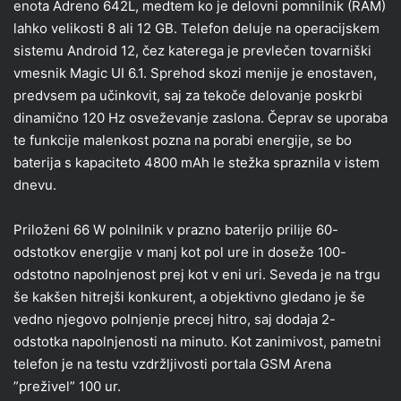
enota Adreno 642L, medtem ko je delovni pomnilnik (RAM)
lahko velikosti 8 ali 12 GB. Telefon deluje na operacijskem
sistemu Android 12, čez katerega je prevlečen tovarniški
vmesnik Magic UI 6.1. Sprehod skozi menije je enostaven,
predvsem pa učinkovit, saj za tekoče delovanje poskrbi
dinamično 120 Hz osveževanje zaslona. Čeprav se uporaba
te funkcije malenkost pozna na porabi energije, se bo
baterija s kapaciteto 4800 mAh le stežka spraznila v istem
dnevu.
Priloženi 66 W polnilnik v prazno baterijo prilije 60-
odstotkov energije v manj kot pol ure in doseže 100-
odstotno napolnjenost prej kot v eni uri. Seveda je na trgu
še kakšen hitrejši konkurent, a objektivno gledano je še
vedno njegovo polnjenje precej hitro, saj dodaja 2-
odstotka napolnjenosti na minuto. Kot zanimivost, pametni
telefon je na testu vzdržljivosti portala GSM Arena
”preživel” 100 ur.