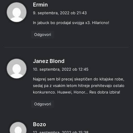
p
Ermin
r
9. septembra, 2022 ob 21:43
a
In jabuck bo prodajal svojga x3. Hilaricno!
v
i
Odgovori
:
p
Janez Blond
r
10. septembra, 2022 ob 12:45
a
Najprej sem bil precej skeptičen do kitajske robe,
v
sedaj pa z vsakim letom hitreje prehitevajo ostalo
i
konkurenco. Huawei, Honor… Res dobra izbira!
:
Odgovori
p
Bozo
r
12. septembra, 2022 ob 15:38