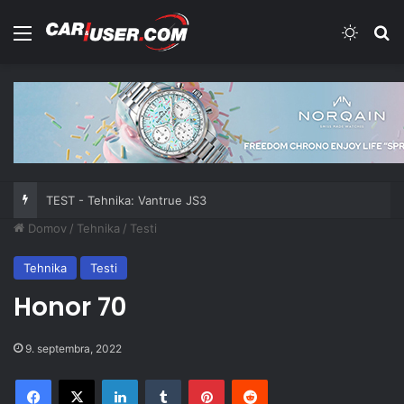
Meni
Switch
Iš
TEST - Tehnika: Vantrue JS3
Domov
/
Tehnika
/
Testi
Tehnika
Testi
Honor 70
9. septembra, 2022
Facebook
X
LinkedIn
Tumblr
Pinterest
Reddit