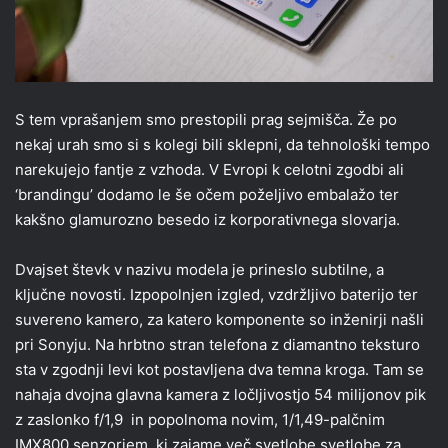
S tem vprašanjem smo prestopili prag sejmišča. Že po
nekaj urah smo si s kolegi bili sklepni, da tehnološki tempo
narekujejo fantje z vzhoda. V Evropi k celotni zgodbi ali
‘brandingu’ dodamo le še očem poželjivo embalažo ter
kakšno glamurozno besedo iz korporativnega slovarja.
Dvajset števk v nazivu modela je prineslo subtilne, a
ključne novosti. Izpopolnjen izgled, vzdržljivo baterijo ter
suvereno kamero, za katero komponente so inženirji našli
pri Sonyju. Na hrbtno stran telefona z diamantno teksturo
sta v zgodnji levi kot postavljena dva temna kroga. Tam se
nahaja dvojna glavna kamera z ločljivostjo 54 milijonov pik
z zaslonko f/1,9 in popolnoma novim, 1/1,49-palčnim
IMX800 senzorjem, ki zajame več svetlobe svetlobe za