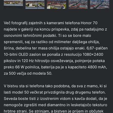
Več fotografij zajetnih s kamerami telefona Honor 70
najdete v galeriji na koncu prispevka, zdaj pa nadaljujmo z
osnovnimi tehničnimi podatki. Ti so se bore malo
spremenili, saj za razliko od milimeter daljšega ohišja,
širina, debelina ter masa ohišja ostajajo enaki. 6,67-palčen
10-bitni OLED zaslon se ponaša z resolucijo 1080×2400
pikslov in 120 Hz hitrostjo osveževanja, polnjenje poteka
preko 66 W polnilca, baterija pa je s kapaciteto 4800 mAh,
za 500 večja od modela 50.
V bistvu sta si telefona tako podobna, da sva z mamo, ki si
lasti model 50 večkrat privzdignila drug drugemu telefon.
Seveda boste tisti z izostrenim vidom s kavča dodali, da je
nemogoče zgrešiti med diamantno in lesketajočo teksturo
hrbtne strani. Se strinjam, a bistven je prijem in občutek