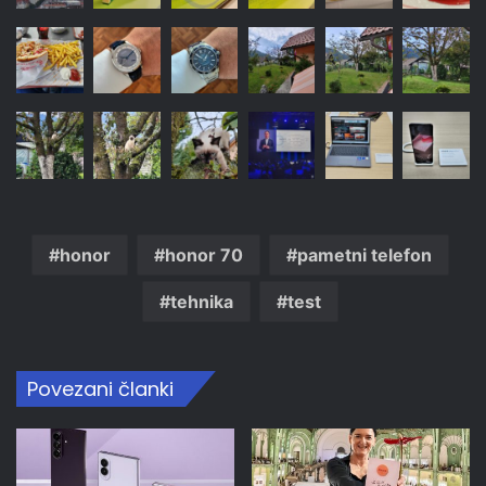
honor
honor 70
pametni telefon
tehnika
test
Povezani članki