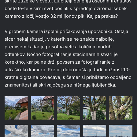
skrite žuželke v cvetu. Ljubitelji deljenja osebnih trenutkov
boste le-te v širni svet poslali s sprednjo oziroma ‘sebek’
kamero z ločljivostjo 32 milijonov pik. Kaj pa praksa?
V grobem kamera izpolni pričakovanja uporabnika. Ostaja
sicer nekaj situacij, v katerih se ne znajde najbolje,
predvsem kadar je prisotna velika količina modrih
odtenkov. Nočno fotografiranje stacionarnih stvari je
korektno, kar pa ne drži povsem za fotografiranje z
ultraširoko kamero. Precej dobrodošla je tudi možnost 10-
kratne digitalne povečave, s čemer si približamo oddaljeno
znamenitost ali skrivajočega se hišnega ljubljenčka.