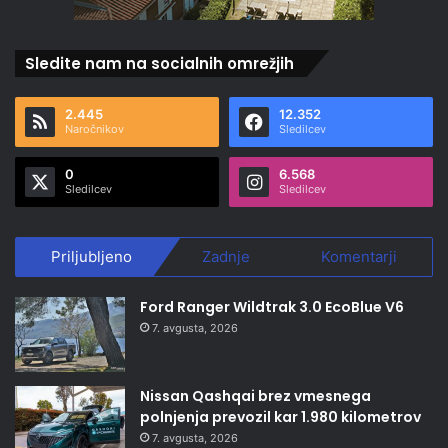
Sledite nam na socialnih omrežjih
2.445
12.352
Naročnikov
Sledilcev
0
6.568
Sledilcev
Sledilcev
Priljubljeno
Zadnje
Komentarji
Ford Ranger Wildtrak 3.0 EcoBlue V6
7. avgusta, 2026
Nissan Qashqai brez vmesnega
polnjenja prevozil kar 1.980 kilometrov
7. avgusta, 2026