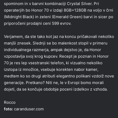
spominom in v barvni kombinaciji Crystal Silver. Pri
operaterjih bo Honor 70 v izdaji 8GB+128GB na voljo v črni
(Midnight Black) in zeleni (Emerald Green) barvi in sicer po
priporočeni prodajni ceni 599 evrov.
Verjamem, da ste tako kot jaz na koncu pričakovali nekoliko
manjši znesek. Slednji se bo malenkost stopil v primeru
individualnega razmerja, ampak dejstvo je, da Honor
vzpostavlja svoj krog kupcev. Recept je poznan in Honor
70 je res lep vsestranski telefon, ki vizualno nekoliko
izstopa iz množice, vsebuje korekten nabor kamer,
medtem ko so drugi atributi elegantno polikani vzdolž nove
generacije. Pretkano? Niti ne, le v Evropi bomo morali
dojeti, da se končuje obdobje poceni izdelkov z vzhoda.
Rocco
foto:
caranduser.com