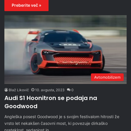
Preberite več »
Avtomobilizem
Blaž Likovič
10. avgusta, 2023
0
Audi S1 Hoonitron se podaja na
Goodwood
Angleška posest Goodwood je s svojim festivalom hitrosti že
vrsto let nekakšen časovni most, ki povezuje dirkaško
preteklost, sedanjost in…