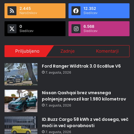
2.445
12.352
Naročnikov
Sledilcev
0
6.568
Sledilcev
Sledilcev
Priljubljeno
Zadnje
Komentarji
Ford Ranger Wildtrak 3.0 EcoBlue V6
7. avgusta, 2026
Nissan Qashqai brez vmesnega
polnjenja prevozil kar 1.980 kilometrov
7. avgusta, 2026
ID.Buzz Cargo 58 kWh z več dosega, več
moči in več uporabnosti
7. avgusta, 2026