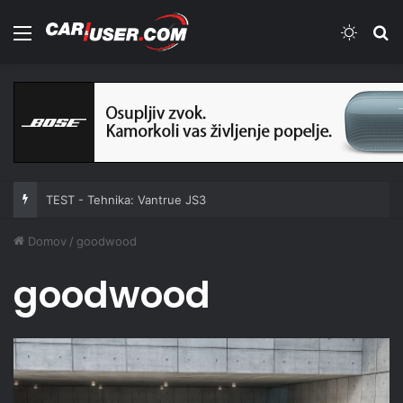
Meni
Switch
Iš
TEST - Tehnika: Vantrue JS3
Domov
/
goodwood
goodwood