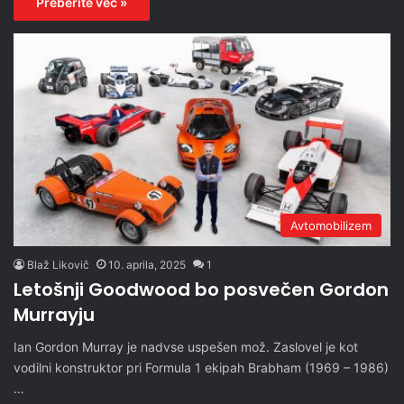
Preberite več »
Avtomobilizem
Blaž Likovič
10. aprila, 2025
1
Letošnji Goodwood bo posvečen Gordon
Murrayju
Ian Gordon Murray je nadvse uspešen mož. Zaslovel je kot
vodilni konstruktor pri Formula 1 ekipah Brabham (1969 – 1986)
…