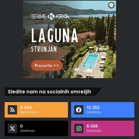
Sledite nam na socialnih omrežjih
2.445
12.352
Naročnikov
Sledilcev
0
6.568
Sledilcev
Sledilcev