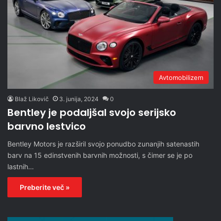
Avtomobilizem
Blaž Likovič
3. junija, 2024
0
Bentley je podaljšal svojo serijsko
barvno lestvico
Bentley Motors je razširil svojo ponudbo zunanjih satenastih
barv na 15 edinstvenih barvnih možnosti, s čimer se je po
lastnih…
Preberite več »