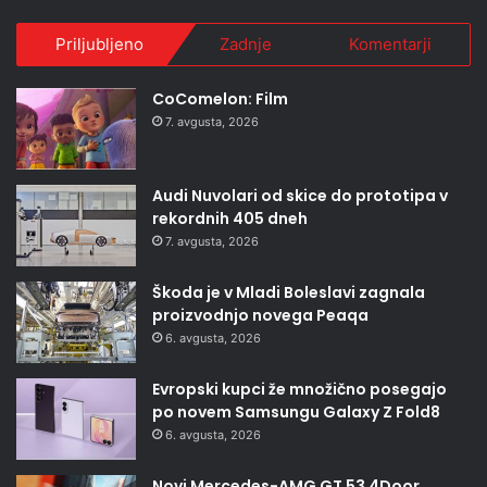
Priljubljeno
Zadnje
Komentarji
CoComelon: Film
7. avgusta, 2026
Audi Nuvolari od skice do prototipa v
rekordnih 405 dneh
7. avgusta, 2026
Škoda je v Mladi Boleslavi zagnala
proizvodnjo novega Peaqa
6. avgusta, 2026
Evropski kupci že množično posegajo
po novem Samsungu Galaxy Z Fold8
6. avgusta, 2026
Novi Mercedes-AMG GT 53 4Door