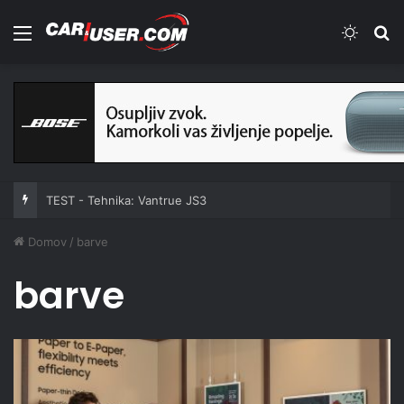
Meni
Switch
Iš
TEST - Tehnika: Vantrue JS3
Domov
/
barve
barve