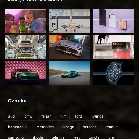
Oznake
audi
bmw
ferrari
film
ford
hyundai
karantanija
Mercedes
omega
porsche
renault
samsung
skoda
tehnika
test
toyota
ure