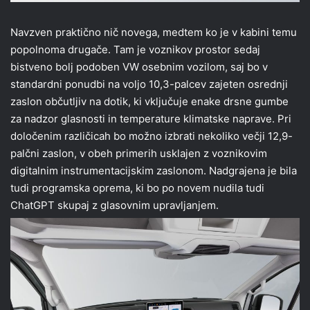
Navzven praktično nič novega, medtem ko je v kabini temu
popolnoma drugače. Tam je voznikov prostor sedaj
bistveno bolj podoben VW osebnim vozilom, saj bo v
standardni ponudbi na voljo 10,3-palcev zajeten osrednji
zaslon občutljiv na dotik, ki vključuje enake drsne gumbe
za nadzor glasnosti in temperature klimatske naprave. Pri
določenim različicah bo možno izbrati nekoliko večji 12,9-
palčni zaslon, v obeh primerih usklajen z voznikovim
digitalnim instrumentacijskim zaslonom. Nadgrajena je bila
tudi programska oprema, ki bo po novem nudila tudi
ChatGPT skupaj z glasovnim upravljanjem.