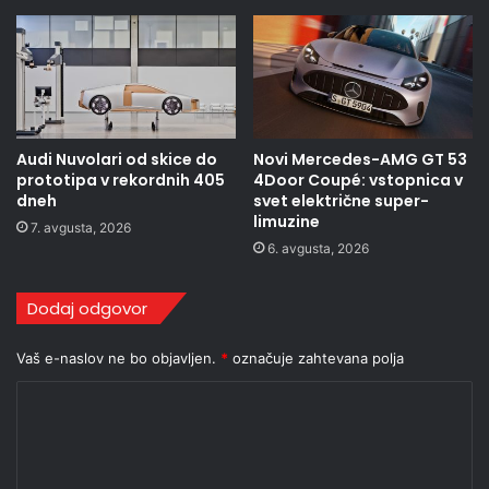
Audi Nuvolari od skice do
Novi Mercedes-AMG GT 53
prototipa v rekordnih 405
4Door Coupé: vstopnica v
dneh
svet električne super-
limuzine
7. avgusta, 2026
6. avgusta, 2026
Dodaj odgovor
Vaš e-naslov ne bo objavljen.
*
označuje zahtevana polja
K
o
m