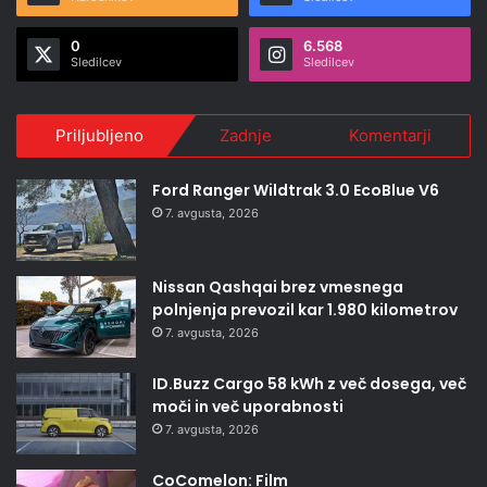
0
6.568
Sledilcev
Sledilcev
Priljubljeno
Zadnje
Komentarji
Ford Ranger Wildtrak 3.0 EcoBlue V6
7. avgusta, 2026
Nissan Qashqai brez vmesnega
polnjenja prevozil kar 1.980 kilometrov
7. avgusta, 2026
ID.Buzz Cargo 58 kWh z več dosega, več
moči in več uporabnosti
7. avgusta, 2026
CoComelon: Film