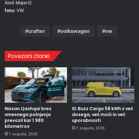
Aleš Majerič
foto:
VW
crafter
volkswagen
vw
Povezani članki
Nissan Qashqai brez
ID.Buzz Cargo 58 kWh z več
vmesnega polnjenja
dosega, več moči in več
prevozil kar 1.980
uporabnosti
kilometrov
7. avgusta, 2026
7. avgusta, 2026