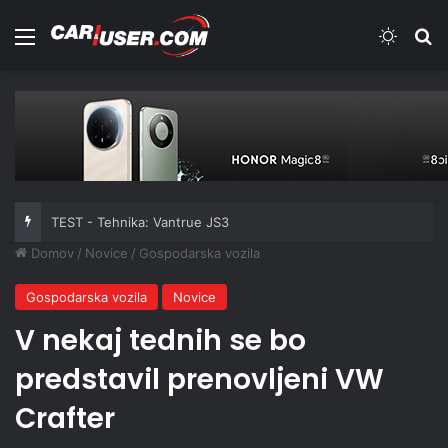
Meni
Switch
Iš
TEST - Tehnika: Vantrue JS3
Domov
/
Novice
/
Gospodarska vozila
Gospodarska vozila
Novice
V nekaj tednih se bo
predstavil prenovljeni VW
Crafter