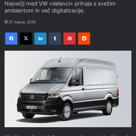
Največji med VW »delavci« prihaja s svežim
ambientom in več digitalizacije.
27. marca, 2024
Facebook
X
LinkedIn
Tumblr
Pinterest
Reddit