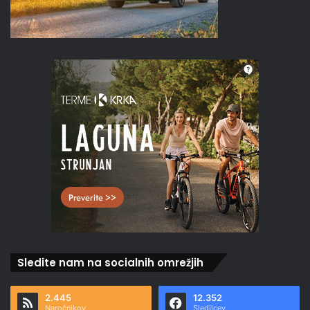
Sledite nam na socialnih omrežjih
2.445
12.352
Naročnikov
Sledilcev