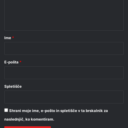
e
n
t
a
r
Ime
*
*
E-pošta
*
Spletišče
Shrani moje ime, e-pošto in spletišče v ta brskalnik za
naslednjič, ko komentiram.