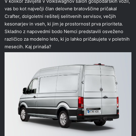
V kolikor zavijete v Volkswagnov salon gospodarskih vozil,
vas bo kot največji član delovne bratovščine pričakal
Crafter, dolgoletni rešitelj selitvenih servisov, večjih
kesonarjev in vseh, ki jim je prostornost prva prioriteta.
Skladno z napovedmi bodo Nemci predstavili osveženo
različico za modelno leto, ki jo lahko pričakujete v poletnih
mesecih. Kaj prinaša?