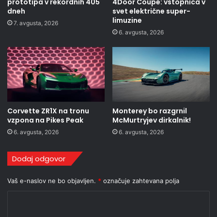
prototipa v rekordnih 405
4Door Coupé: vstopnica v
dneh
svet električne super-
limuzine
7. avgusta, 2026
6. avgusta, 2026
Corvette ZR1X na tronu
Monterey bo razgrnil
vzpona na Pikes Peak
McMurtryjev dirkalnik!
6. avgusta, 2026
6. avgusta, 2026
Dodaj odgovor
Vaš e-naslov ne bo objavljen.
*
označuje zahtevana polja
K
o