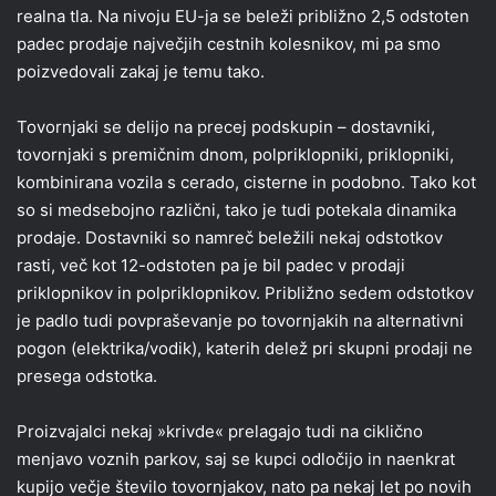
realna tla. Na nivoju EU-ja se beleži približno 2,5 odstoten
padec prodaje največjih cestnih kolesnikov, mi pa smo
poizvedovali zakaj je temu tako.
Tovornjaki se delijo na precej podskupin – dostavniki,
tovornjaki s premičnim dnom, polpriklopniki, priklopniki,
kombinirana vozila s cerado, cisterne in podobno. Tako kot
so si medsebojno različni, tako je tudi potekala dinamika
prodaje. Dostavniki so namreč beležili nekaj odstotkov
rasti, več kot 12-odstoten pa je bil padec v prodaji
priklopnikov in polpriklopnikov. Približno sedem odstotkov
je padlo tudi povpraševanje po tovornjakih na alternativni
pogon (elektrika/vodik), katerih delež pri skupni prodaji ne
presega odstotka.
Proizvajalci nekaj »krivde« prelagajo tudi na ciklično
menjavo voznih parkov, saj se kupci odločijo in naenkrat
kupijo večje število tovornjakov, nato pa nekaj let po novih