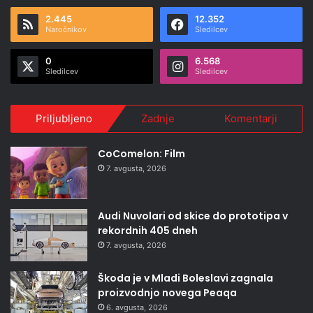
2.445
12.352
Naročnikov
Sledilcev
0
6.568
Sledilcev
Sledilcev
Priljubljeno
Zadnje
Komentarji
CoComelon: Film
7. avgusta, 2026
Audi Nuvolari od skice do prototipa v
rekordnih 405 dneh
7. avgusta, 2026
Škoda je v Mladi Boleslavi zagnala
proizvodnjo novega Peaqa
6. avgusta, 2026