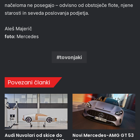
načeloma ne posegajo – odvisno od obstoječe flote, njene
starosti in seveda poslovanja podjetja.
Aleš Majerič
foto:
Mercedes
tovonjaki
Povezani članki
Audi Nuvolari od skice do
Novi Mercedes-AMG GT 53