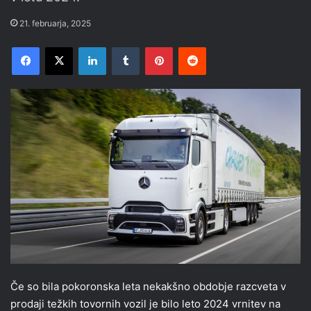
21. februarja, 2025
Facebook
X
LinkedIn
Tumblr
Pinterest
Reddit
Če so bila pokoronska leta nekakšno obdobje razcveta v
prodaji težkih tovornih vozil je bilo leto 2024 vrnitev na