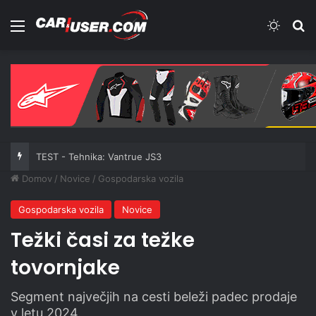
Meni
Switch
Iš
TEST - Tehnika: Vantrue JS3
Domov
/
Novice
/
Gospodarska vozila
Gospodarska vozila
Novice
Težki časi za težke
tovornjake
Segment največjih na cesti beleži padec prodaje
v letu 2024.