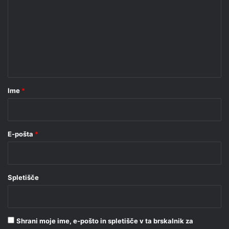
m
e
n
t
a
r
Ime
*
*
E-pošta
*
Spletišče
Shrani moje ime, e-pošto in spletišče v ta brskalnik za