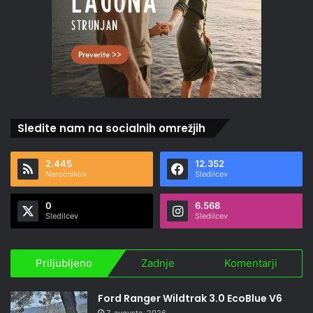
Sledite nam na socialnih omrežjih
2.445
12.352
Naročnikov
Sledilcev
0
6.568
Sledilcev
Sledilcev
Priljubljeno
Zadnje
Komentarji
Ford Ranger Wildtrak 3.0 EcoBlue V6
7. avgusta, 2026