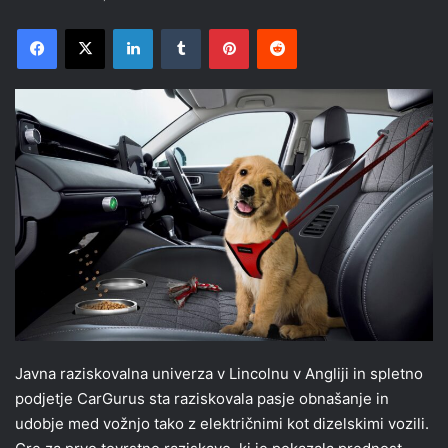
Facebook
X
LinkedIn
Tumblr
Pinterest
Reddit
Javna raziskovalna univerza v Lincolnu v Angliji in spletno
podjetje CarGurus sta raziskovala pasje obnašanje in
udobje med vožnjo tako z električnimi kot dizelskimi vozili.