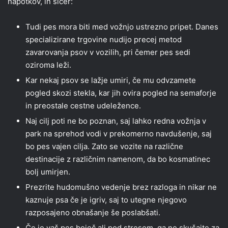
napotkov, in sicer:
Tudi pes mora biti med vožnjo ustrezno pripet. Danes
specializirane trgovine nudijo precej metod
zavarovanja psov v vozilih, pri čemer pes sedi
oziroma leži.
Kar nekaj psov se lažje umiri, če mu odvzamete
pogled skozi stekla, kar jih ovira pogled na semaforje
in preostale cestne udeležence.
Naj cilj poti ne bo poznan, saj lahko redna vožnja v
park na sprehod vodi v prekomerno navdušenje, saj
bo pes vajen cilja. Zato se vozite na različne
destinacije z različnim namenom, da bo kosmatinec
bolj umirjen.
Prezrite hudomušno vedenje brez razloga in nikar ne
kaznuje psa če je igriv, saj to utegne njegovo
razposajeno obnašanje še poslabšati.
Če je vaš pes boječ ali pod stresom, ga ne skušajte za