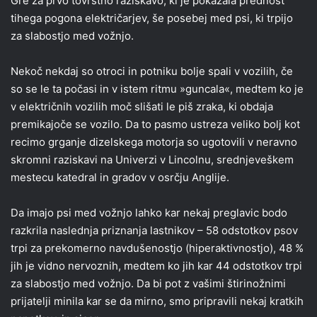
Gre za prvo tovrstno raziskavo, ki je pokazala prednost
tihega pogona električarjev, še posebej med psi, ki trpijo
za slabostjo med vožnjo.
Nekoč nekdaj so otroci in potniku bolje spali v vozilih, če
so se le ta počasi in v istem ritmu »guncala«, medtem ko je
v električnih vozilih moč slišati le piš zraka, ki obdaja
premikajoče se vozilo. Da to pasmo ustreza veliko bolj kot
recimo grganje dizelskega motorja so ugotovili v neravno
skromni raziskavi na Univerzi v Lincolnu, srednjeveškem
mestecu katedral in gradov v osrčju Anglije.
Da imajo psi med vožnjo lahko kar nekaj preglavic bodo
razkrila naslednja priznanja lastnikov – 58 odstotkov psov
trpi za prekomerno navdušenostjo (hiperaktivnostjo), 48 %
jih je vidno nervoznih, medtem ko jih kar 44 odstotkov trpi
za slabostjo med vožnjo. Da bi pot z vašimi štirinožnimi
prijatelji minila kar se da mirno, smo pripravili nekaj kratkih