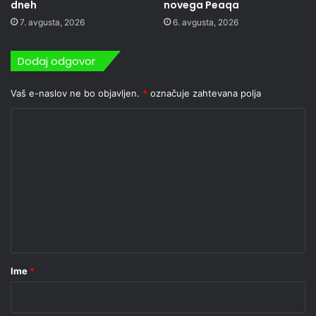
dneh
novega Peaqa
7. avgusta, 2026
6. avgusta, 2026
Dodaj odgovor
Vaš e-naslov ne bo objavljen.
*
označuje zahtevana polja
K
o
m
e
n
t
a
r
Ime
*
*