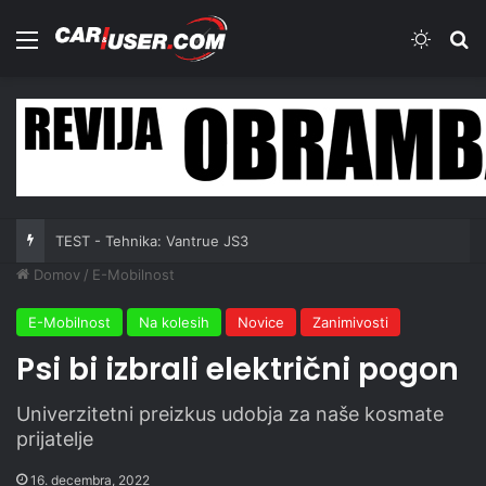
Meni
Switch
Iš
TEST - Tehnika: Vantrue JS3
Domov
/
E-Mobilnost
E-Mobilnost
Na kolesih
Novice
Zanimivosti
Psi bi izbrali električni pogon
Univerzitetni preizkus udobja za naše kosmate
prijatelje
16. decembra, 2022