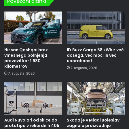
Povezani članki
Nissan Qashqai brez
ID.Buzz Cargo 58 kWh z več
vmesnega polnjenja
dosega, več moči in več
prevozil kar 1.980
uporabnosti
kilometrov
7. avgusta, 2026
7. avgusta, 2026
Audi Nuvolari od skice do
Škoda je v Mladi Boleslavi
prototipa v rekordnih 405
zagnala proizvodnjo