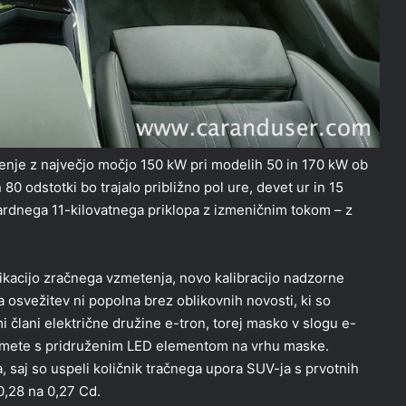
njenje z največjo močjo 150 kW pri modelih 50 in 170 kW ob
 80 odstotki bo trajalo približno pol ure, devet ur in 15
ardnega 11-kilovatnega priklopa z izmeničnim tokom – z
fikacijo zračnega vzmetenja, novo kalibracijo nadzorne
 osvežitev ni popolna brez oblikovnih novosti, ki so
i člani električne družine e-tron, torej masko v slogu e-
romete s pridruženim LED elementom na vrhu maske.
 saj so uspeli količnik tračnega upora SUV-ja s prvotnih
0,28 na 0,27 Cd.