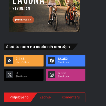
Sledite nam na socialnih omrežjih
2.445
12.352
Naročnikov
Sledilcev
0
6.568
Sledilcev
Sledilcev
Priljubljeno
Zadnje
Komentarji