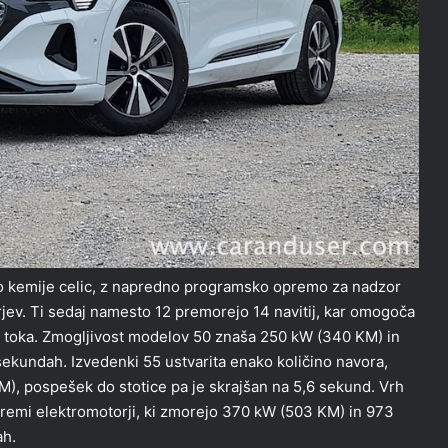
ijo kemije celic, z napredno programsko opremo za nadzor
orjev. Ti sedaj namesto 12 premorejo 14 navitij, kar omogoča
a toka. Zmogljivost modelov 50 znaša 250 kW (340 KM) in
ekundah. Izvedenki 55 ustvarita enako količino navora,
), pospešek do stotice pa je skrajšan na 5,6 sekund. Vrh
remi elektromotorji, ki zmorejo 370 kW (503 KM) in 973
ah.