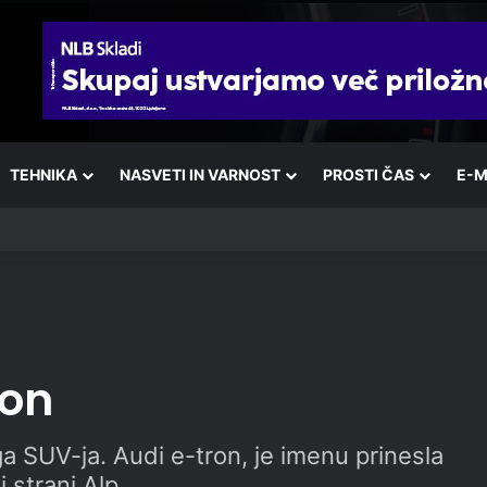
TEHNIKA
NASVETI IN VARNOST
PROSTI ČAS
E-M
ron
a SUV-ja. Audi e-tron, je imenu prinesla
 strani Alp.