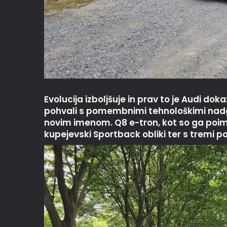
Evolucija izboljšuje in prav to je Audi dok
pohvali s pomembnimi tehnološkimi nadg
novim imenom. Q8 e-tron, kot so ga poimen
kupejevski Sportback obliki ter s tremi p