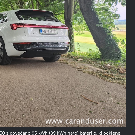
50 s povečano 95 kWh (89 kWh neto) baterijo, ki odklene