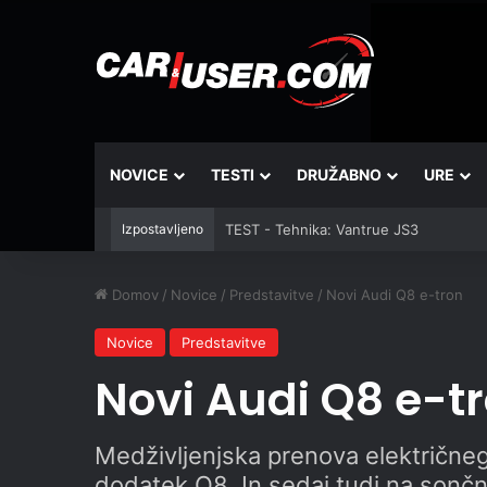
NOVICE
TESTI
DRUŽABNO
URE
Izpostavljeno
TEST - Tehnika: Vantrue JS3
Domov
/
Novice
/
Predstavitve
/
Novi Audi Q8 e-tron
Novice
Predstavitve
Novi Audi Q8 e-t
Medživljenjska prenova električneg
dodatek Q8. In sedaj tudi na sončni