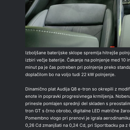
Izboljšane baterijske sklope spremlja hitrejše pol
izbiri večje baterije. Čakanje na polnjenje med 10 in
minut pa je čas potreben pri polnjenje preko stand
doplačilom bo na voljo tudi 22 kW polnjenje.
Dinamično plat Audija Q8 e-tron so okrepili z modi
enote in popravki progresivnega krmiljenja. Nobena
prinesle pomlajen sprednji del skladen s preostalim
tron GT s črno obrobo, digitalne LED matrične ža
Pomembno vlogo pri prenovi je igrala aerodinamika,
0,26 Cd zmanjšati na 0,24 Cd, pri Sportbacku pa z 