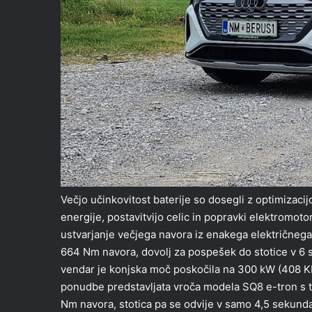
Večjo učinkovitost baterije so dosegli z optimizac
energije, postavitvijo celic in popravki elektromot
ustvarjanje večjega navora iz enakega električneg
664 Nm navora, dovolj za pospešek do stotice v 6 s
vendar je konjska moč poskočila na 300 kW (408 KM
ponudbe predstavljata vroča modela SQ8 e-tron s t
Nm navora, stotica pa se odvije v samo 4,5 sekund