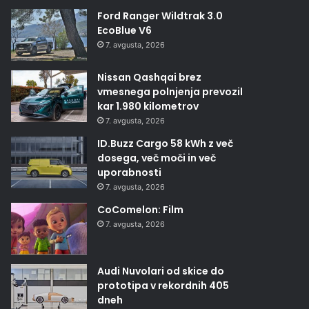
Ford Ranger Wildtrak 3.0
EcoBlue V6
7. avgusta, 2026
Nissan Qashqai brez
vmesnega polnjenja prevozil
kar 1.980 kilometrov
7. avgusta, 2026
ID.Buzz Cargo 58 kWh z več
dosega, več moči in več
uporabnosti
7. avgusta, 2026
CoComelon: Film
7. avgusta, 2026
Audi Nuvolari od skice do
prototipa v rekordnih 405
dneh