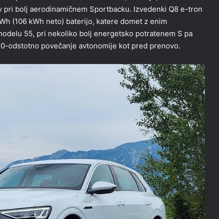
v pri bolj aerodinamičnem Sportbacku. Izvedenki Q8 e-tron
kWh (106 kWh neto) baterijo, katere domet z enim
odelu 55, pri nekoliko bolj energetsko potratenem S pa
 40-odstotno povečanje avtonomije kot pred prenovo.