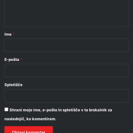
n
t
a
r
Ime
*
*
E-pošta
*
Spletišče
Shrani moje ime, e-pošto in spletišče v ta brskalnik za
naslednjič, ko komentiram.