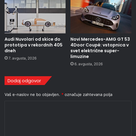
Audi Nuvolari od skice do
Novi Mercedes-AMG GT 53
prototipa v rekordnih 405
4Door Coupé: vstopnica v
dneh
svet električne super-
limuzine
7. avgusta, 2026
6. avgusta, 2026
Dodaj odgovor
Vaš e-naslov ne bo objavljen.
*
označuje zahtevana polja
K
o
m
e