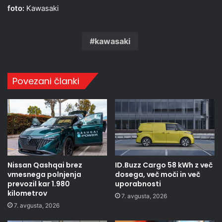
foto:
Kawasaki
kawasaki
Povezani članki
Nissan Qashqai brez
ID.Buzz Cargo 58 kWh z več
vmesnega polnjenja
dosega, več moči in več
prevozil kar 1.980
uporabnosti
kilometrov
7. avgusta, 2026
7. avgusta, 2026