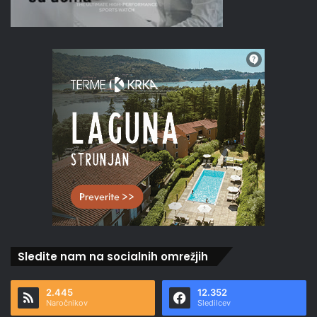
Sledite nam na socialnih omrežjih
2.445
12.352
Naročnikov
Sledilcev