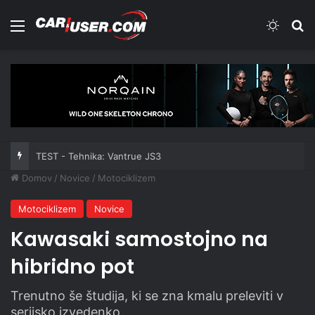
Meni
Switch
Iš
TEST - Tehnika: Vantrue JS3
Domov
/
Novice
/
Motociklizem
Motociklizem
Novice
Kawasaki samostojno na
hibridno pot
Trenutno še študija, ki se zna kmalu preleviti v
serijsko izvedenko.