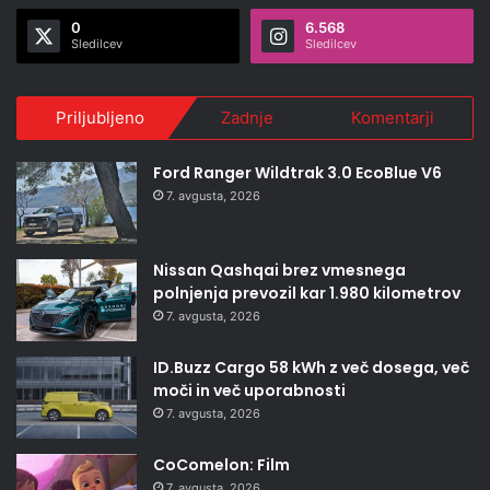
0
6.568
Sledilcev
Sledilcev
Priljubljeno
Zadnje
Komentarji
Ford Ranger Wildtrak 3.0 EcoBlue V6
7. avgusta, 2026
Nissan Qashqai brez vmesnega
polnjenja prevozil kar 1.980 kilometrov
7. avgusta, 2026
ID.Buzz Cargo 58 kWh z več dosega, več
moči in več uporabnosti
7. avgusta, 2026
CoComelon: Film
7. avgusta, 2026