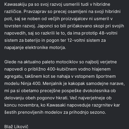
Kawasakiju pa so svoj razvoj usmerili tudi v hibridne
različice. Pravzaprav so precej osamljeni na svoji hibridni
poti, saj se noben od večjih proizvajalcev ni usmeril v
tovrsten razvoj. Japonci so bili pričakovano skopi pri svojih
napovedih, saj so razkrili le to, da ima prototip 48-voltni
sistem za baterijo in pogon ter 12-voltni sistem za
napajanje elektronike motorja.
Glede na aktualno paleto motociklov so najbolj verjetne
napovedi o približno 400-kubičnem vodno hlajenem
agregatu, takšnem kot se nahaja v vstopnem športnem
modelu Ninja 400. Menjalnik je kakopak samodejne narave,
mi pa si obetamo precejšne pospeške dvokolesnika ob
delovanju obeh pogonov hkrati. Več najverjetneje ob
koncu novembra, ko Kawasaki napoveduje razgrnitev kar
šestih prenovljenih modelov za prihodnjo sezono.
Blaž Likovič