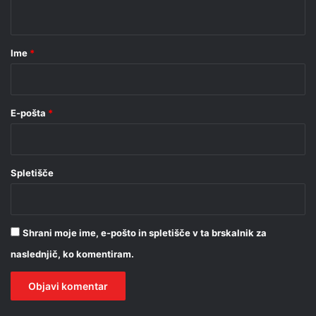
t
a
r
Ime
*
*
E-pošta
*
Spletišče
Shrani moje ime, e-pošto in spletišče v ta brskalnik za
naslednjič, ko komentiram.