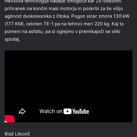
Helixova tehnologija nadalje omogoča kar 25-odstotni
prihranek na končni masi motorja in poskrbi za še višjo
agilnost dvokolesnika z Otoka. Pogon sicer zmore 130 kW
(177 KM), celoten TE-1 pa na tehnici meri 220 kg. Kaj to
pomeni na asfaltu, pa si oglejmo v premikajoči se sliki
spodaj.
Blaž Likovič