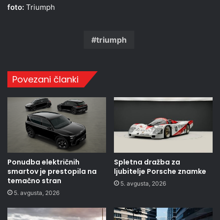
foto:
Triumph
triumph
Povezani članki
Ponudba električnih
Spletna dražba za
smartov je prestopila na
ljubitelje Porsche znamke
temačno stran
5. avgusta, 2026
5. avgusta, 2026