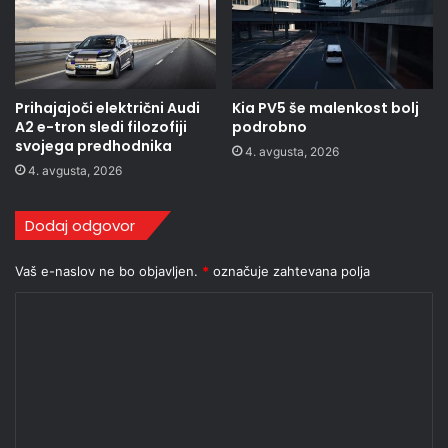
Prihajajoči električni Audi
Kia PV5 še malenkost bolj
A2 e-tron sledi filozofiji
podrobno
svojega predhodnika
4. avgusta, 2026
4. avgusta, 2026
Dodaj odgovor
Vaš e-naslov ne bo objavljen.
*
označuje zahtevana polja
K
o
m
e
n