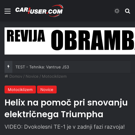
Meni
Switch
Iš
TEST - Tehnika: Vantrue JS3
Domov
/
Novice
/
Motociklizem
Motociklizem
Novice
Helix na pomoč pri snovanju
električnega Triumpha
VIDEO: Dvokolesni TE-1 je v zadnji fazi razvoja!