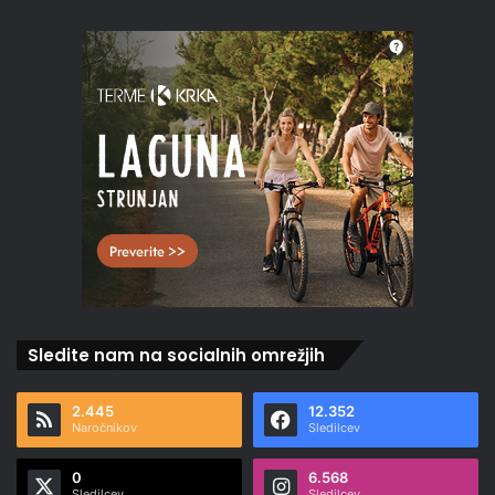
Sledite nam na socialnih omrežjih
2.445
12.352
Naročnikov
Sledilcev
0
6.568
Sledilcev
Sledilcev