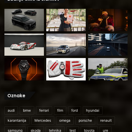
Oznake
audi
bmw
ferrari
film
ford
hyundai
karantanija
Mercedes
omega
porsche
renault
samsung
skoda
tehnika
test
toyota
ure