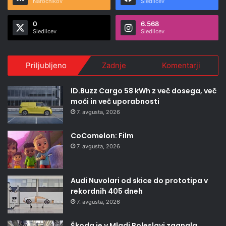
Naročnikov
Sledilcev
0
6.568
Sledilcev
Sledilcev
Priljubljeno
Zadnje
Komentarji
ID.Buzz Cargo 58 kWh z več dosega, več
moči in več uporabnosti
7. avgusta, 2026
CoComelon: Film
7. avgusta, 2026
Audi Nuvolari od skice do prototipa v
rekordnih 405 dneh
7. avgusta, 2026
Škoda je v Mladi Boleslavi zagnala