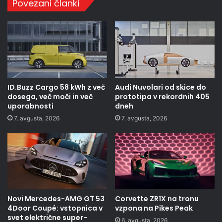
Povezani članki
ID.Buzz Cargo 58 kWh z več
Audi Nuvolari od skice do
dosega, več moči in več
prototipa v rekordnih 405
uporabnosti
dneh
7. avgusta, 2026
7. avgusta, 2026
Novi Mercedes-AMG GT 53
Corvette ZR1X na tronu
4Door Coupé: vstopnica v
vzpona na Pikes Peak
svet električne super-
6. avgusta, 2026