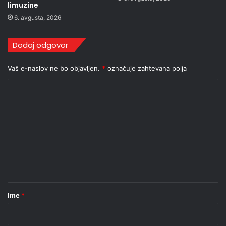
limuzine
6. avgusta, 2026
Dodaj odgovor
Vaš e-naslov ne bo objavljen.
*
označuje zahtevana polja
K
o
m
e
n
t
a
r
Ime
*
*