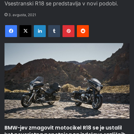
Vsestranski R18 se predstavlja v novi podobi.
3. avgusta, 2021
Facebook
X
LinkedIn
Tumblr
Pinterest
Reddit
BMW-jev zmagovit motocikel R18 se je ustalil