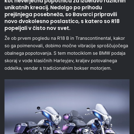
kot neverjetna popotnica za izdelavo različnih
unikatnih kreacij. Nedolgo po prihodu
prejšnjega posebneža, so Bavarci pripravili
novo dvokolesno poslastico, s katero so R18
popeljali v čisto nov svet.
Že ob prvem pogledu na R18 B in Transcontinental, kakor
so ga poimenovali, dobimo močne vibracije sproščujočega
obalnega popotovanja. S tem motociklom se BMW podaja
skoraj v vode klasičnih Harleyjev, kraljev potovalnega
oddelka, vendar s tradicionalnim bokser motorjem.