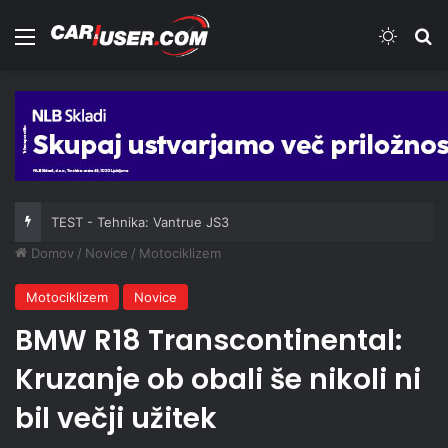
Meni
Switch
Iš
TEST - Tehnika: Vantrue JS3
Domov
/
Novice
/
Motociklizem
Motociklizem
Novice
BMW R18 Transcontinental:
Kruzanje ob obali še nikoli ni
bil večji užitek