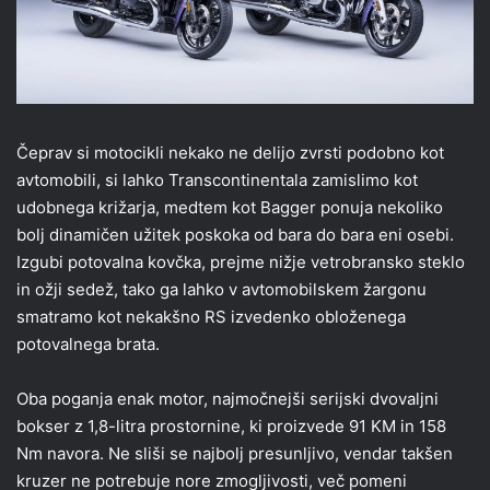
Čeprav si motocikli nekako ne delijo zvrsti podobno kot
avtomobili, si lahko Transcontinentala zamislimo kot
udobnega križarja, medtem kot Bagger ponuja nekoliko
bolj dinamičen užitek poskoka od bara do bara eni osebi.
Izgubi potovalna kovčka, prejme nižje vetrobransko steklo
in ožji sedež, tako ga lahko v avtomobilskem žargonu
smatramo kot nekakšno RS izvedenko obloženega
potovalnega brata.
Oba poganja enak motor, najmočnejši serijski dvovaljni
bokser z 1,8-litra prostornine, ki proizvede 91 KM in 158
Nm navora. Ne sliši se najbolj presunljivo, vendar takšen
kruzer ne potrebuje nore zmogljivosti, več pomeni