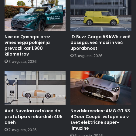
Nissan Qashqai brez
ID.Buzz Cargo 58 kWh z več
vmesnega polnjenja
dosega, več moči in več
prevozil kar 1.980
uporabnosti
kilometrov
7. avgusta, 2026
7. avgusta, 2026
Audi Nuvolari od skice do
Novi Mercedes-AMG GT 53
prototipa v rekordnih 405
4Door Coupé: vstopnica v
dneh
svet električne super-
limuzine
7. avgusta, 2026
6. avgusta, 2026