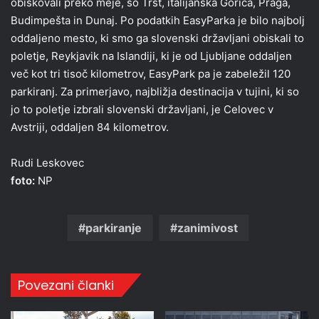
obiskovali preko meje, so Trst, italijanska Gorica, Praga,
Budimpešta in Dunaj. Po podatkih EasyParka je bilo najbolj
oddaljeno mesto, ki smo ga slovenski državljani obiskali to
poletje, Reykjavik na Islandiji, ki je od Ljubljane oddaljen
več kot tri tisoč kilometrov, EasyPark pa je zabeležil 120
parkiranj. Za primerjavo, najbližja destinacija v tujini, ki so
jo to poletje izbrali slovenski državljani, je Celovec v
Avstriji, oddaljen 84 kilometrov.
Rudi Leskovec
foto:
NP
parkiranje
zanimivost
Povezani članki