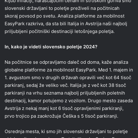
Kljub inflaciji, naraščajočim cenam in stroškom goriva smo
slovenski državljani to poletje preživeli na počitnicah
skoraj povsod po svetu. Analiza platforme za mobilnost
EasyPark razkriva, da sta bili Italija in Avstrija naši najbolj
priljubljeni počitniški destinaciji letošnjega poletja.
In, kako je videti slovensko poletje 2024?
Na počitnice se odpravljamo daleč od doma, kaže analiza
globalne platforme za mobilnost EasyPark. Med 1. majem in
1. avgustom smo v drugih državah opravili več kot 64 tisoč
parkiranj, sedaj že veliko več. Italija je z več kot 38 tisoč
parkiranji na vrhu seznama najbolj priljubljenih poletnih
destinacij, kamor potujemo z vozilom. Drugo mesto zaseda
Avstrija z nekaj manj kot 6 tisoč opravljenimi parkiranji,
prvo trojico pa zaokrožuje Češka s 5 tisoč parkiranji.
Osrednja mesta, ki smo jih slovenski državljani to poletje