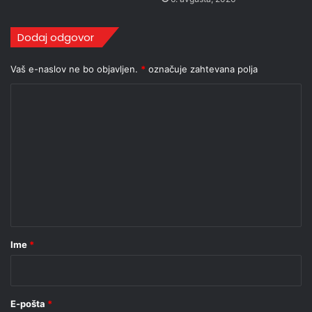
Dodaj odgovor
Vaš e-naslov ne bo objavljen.
*
označuje zahtevana polja
K
o
m
e
n
t
a
r
Ime
*
*
E-pošta
*