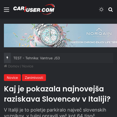
Meni
Switch
Iš
TEST - Tehnika: Vantrue JS3
Domov
/
Novice
Novice
Zanimivosti
Kaj je pokazala najnovejša
raziskava Slovencev v Italiji?
V Italiji je to poletje parkiralo največ slovenskih
voznikov, v tujini opravili več kot 64 tisoč