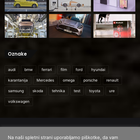
Oznake
audi
bmw
ferrari
film
ford
hyundai
karantanija
Mercedes
omega
porsche
renault
samsung
skoda
tehnika
test
toyota
ure
volkswagen
© 2026
CarAndUser.com
Na naši spletni strani uporabljamo piškotke, da vam
Domov
O nas
Cenik storitev
Pogoji uporabe