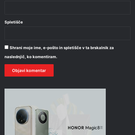
Spletišče
Shrani moje ime, e-pošto in spletišče v ta brskalnik za
naslednjič, ko komentiram.