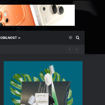
Switch skin
Išči
OBILNOST