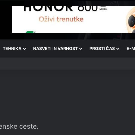
TEHNIKA
NASVETI IN VARNOST
PROSTI ČAS
E-M
venske ceste.