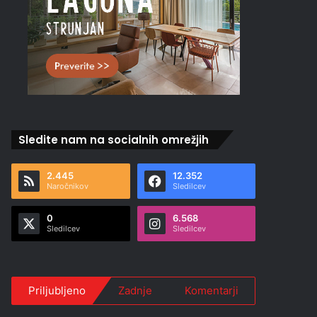
Sledite nam na socialnih omrežjih
2.445
12.352
Naročnikov
Sledilcev
0
6.568
Sledilcev
Sledilcev
Priljubljeno
Zadnje
Komentarji