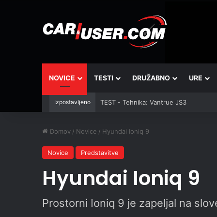
NOVICE
TESTI
DRUŽABNO
URE
Izpostavljeno
TEST - Tehnika: Vantrue JS3
Domov
/
Novice
/
Hyundai Ioniq 9
Novice
Predstavitve
Hyundai Ioniq 9
Prostorni Ioniq 9 je zapeljal na slo