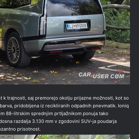
k trajnosti, saj premorejo okolju prijazne možnosti, kot so
 barva, pridobljena iz recikliranih odpadnih pnevmatik. Ioniq
tnim 88-litrskim sprednjim prtljažnikom ponuja tako
edosna razdalja 3.130 mm v zgodovini SUV-ja poudarja
ozantno prisotnost.