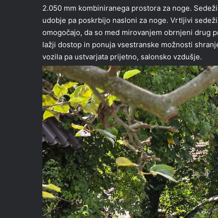
2.050 mm kombiniranega prostora za noge. Sedeži v 
udobje pa poskrbijo nasloni za noge. Vrtljivi sedeži
omogočajo, da so med mirovanjem obrnjeni drug pr
lažji dostop in ponuja vsestranske možnosti shran
vozila pa ustvarjata prijetno, salonsko vzdušje.