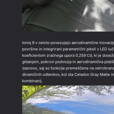
Ioniq 9 v celoto povezujejo aerodinamične inovacije 
površine in integrirani parametrični piksli v LED l
koeficientom zračnega upora 0,259 Cd, ki je doseže
gibanjem, pokrovi podvozja in aerodinamična plati
zasnovo, saj so funkcije premeščene na vetrobransk
dinamičnih odtenkov, kot sta Celadon Gray Matte i
kombinacij.