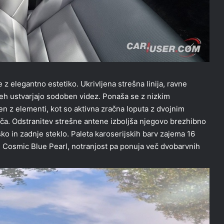
z elegantno estetiko. Ukrivljena strešna linija, ravne
učeh ustvarjajo sodoben videz. Ponaša se z nizkim
n z elementi, kot so aktivna zračna loputa z dvojnim
šča. Odstranitev strešne antene izboljša njegovo brezhibno
o in zadnje steklo. Paleta karoserijskih barv zajema 16
n Cosmic Blue Pearl, notranjost pa ponuja več dvobarvnih