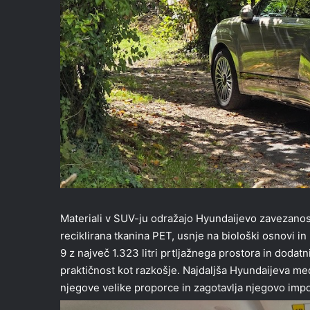
Materiali v SUV-ju odražajo Hyundaijevo zavezanost 
reciklirana tkanina PET, usnje na biološki osnovi in
9 z največ 1.323 litri prtljažnega prostora in doda
praktičnost kot razkošje. Najdaljša Hyundaijeva m
njegove velike proporce in zagotavlja njegovo imp