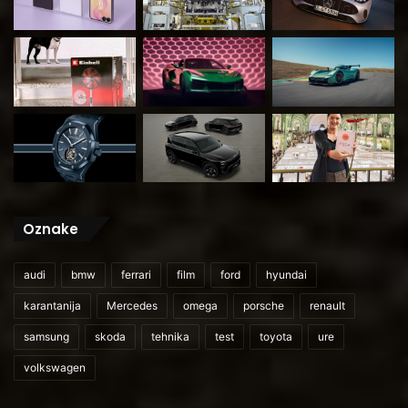
Oznake
audi
bmw
ferrari
film
ford
hyundai
karantanija
Mercedes
omega
porsche
renault
samsung
skoda
tehnika
test
toyota
ure
volkswagen