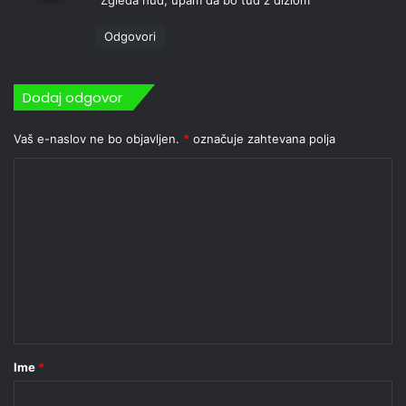
v
i
Odgovori
:
Dodaj odgovor
Vaš e-naslov ne bo objavljen.
*
označuje zahtevana polja
K
o
m
e
n
t
a
r
Ime
*
*