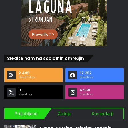
Sledite nam na socialnih omrežjih
2.445
12.352
Naročnikov
Sledilcev
0
6.568
Sledilcev
Sledilcev
Priljubljeno
Zadnje
Komentarji
Škoda je v Mladi Boleslavi zagnala