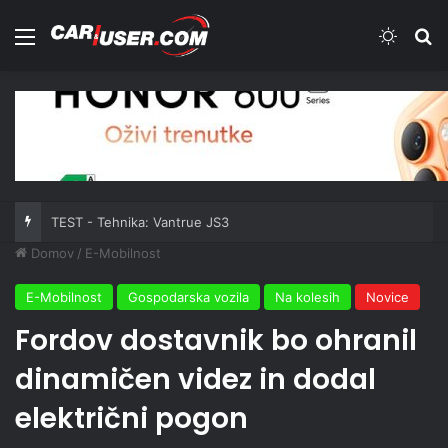
Meni
Switch
Iš
TEST - Tehnika: Vantrue JS3
Domov
/
E-Mobilnost
E-Mobilnost
Gospodarska vozila
Na kolesih
Novice
Fordov dostavnik bo ohranil
dinamičen videz in dodal
električni pogon