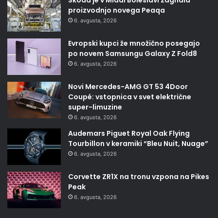
proizvodnjo novega Peaqa
6. avgusta, 2026
Evropski kupci že množično posegajo
po novem Samsungu Galaxy Z Fold8
6. avgusta, 2026
Novi Mercedes-AMG GT 53 4Door
Coupé: vstopnica v svet električne
super-limuzine
6. avgusta, 2026
Audemars Piguet Royal Oak Flying
Tourbillon v keramiki “Bleu Nuit, Nuage”
6. avgusta, 2026
Corvette ZR1X na tronu vzpona na Pikes
Peak
6. avgusta, 2026