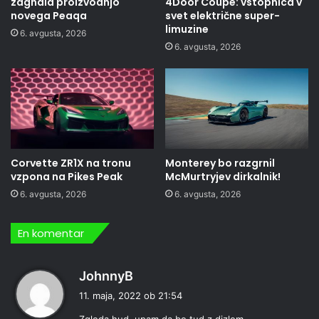
zagnala proizvodnjo
4Door Coupé: vstopnica v
novega Peaqa
svet električne super-
limuzine
6. avgusta, 2026
6. avgusta, 2026
Corvette ZR1X na tronu
Monterey bo razgrnil
vzpona na Pikes Peak
McMurtryjev dirkalnik!
6. avgusta, 2026
6. avgusta, 2026
En komentar
p
JohnnyB
r
11. maja, 2022 ob 21:54
a
Zgleda hud, upam da bo tud z dizlom