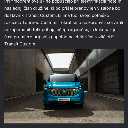
Pri »modrem ovalu« ne popuščajo pri elektrifikaciji flote in
naslednji član družine, ki bo prišel prenovljen v salone bo
dostavnik Transit Custom, ki ima tudi svojo potniško
različico Tourneo Custom. Tokrat smo na Fordovci servirali
nekaj uradnih fotk prihajajočega »garača«, in kakopak je
čast premiere pripadla popolnoma električni različici E-
Transit Custom.