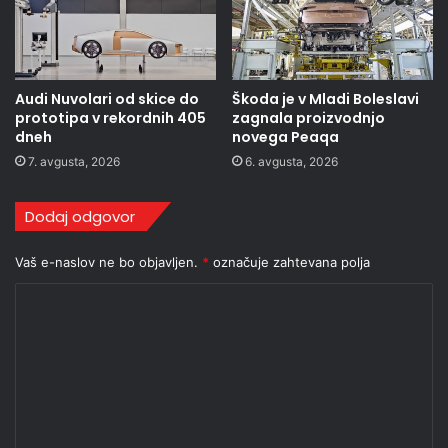
Audi Nuvolari od skice do
Škoda je v Mladi Boleslavi
prototipa v rekordnih 405
zagnala proizvodnjo
dneh
novega Peaqa
7. avgusta, 2026
6. avgusta, 2026
Dodaj odgovor
Vaš e-naslov ne bo objavljen.
*
označuje zahtevana polja
K
o
m
e
n