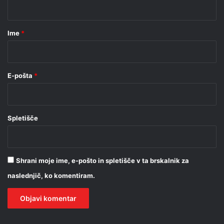
t
a
r
Ime
*
*
E-pošta
*
Spletišče
Shrani moje ime, e-pošto in spletišče v ta brskalnik za
naslednjič, ko komentiram.