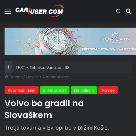
Meni
Switch
Iš
TEST - Tehnika: Vantrue JS3
Domov
/
Novice
/
Avtomobilizem
Avtomobilizem
E-Mobilnost
Na kolesih
Novice
Volvo bo gradil na
Slovaškem
Tretja tovarna v Evropi bo v bližini Košic.