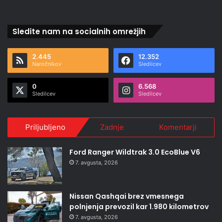
Sledite nam na socialnih omrežjih
2.445
12.352
Naročnikov
Sledilcev
0
6.568
Sledilcev
Sledilcev
Priljubljeno
Zadnje
Komentarji
Ford Ranger Wildtrak 3.0 EcoBlue V6
7. avgusta, 2026
Nissan Qashqai brez vmesnega
polnjenja prevozil kar 1.980 kilometrov
7. avgusta, 2026