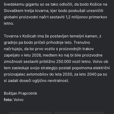
švedskemu gigantu so se tako odločili, da bodo Košice na
Slovaškem tretja tovarna, kjer bodo poskušali uresničiti
globalni proizvodni načrt sestaviti 1,2 milijonov primerkov
letno.
Tovarna v Košicah ima že postavljen temeljni kamen, z
gradnjo pa bodo pričeli prihodnje leto. Trenutno
načrtujejo, da bo prvo vozilo s proizvodnjih trakov
zapeljalo v letu 2026, medtem ko naj bi bile proizvodne
zmožnosti sestaviti približno 250.000 vozil letno. Volvo ob
tem zasleduje svojo strategijo postati popolnoma električni
proizvajalec avtomobilov do leta 2030, za leto 2040 pa so
si zadali doseči ogljično nevtralnost.
Boštjan Praprotnik
foto:
Volvo