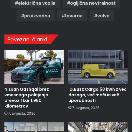
električna vozila
ogljična nevtralnost
proizvodna
tovarna
volvo
Povezani članki
Nissan Qashqai brez
ID.Buzz Cargo 58 kWh z več
vmesnega polnjenja
dosega, več moči in več
prevozil kar 1.980
uporabnosti
kilometrov
7. avgusta, 2026
7. avgusta, 2026