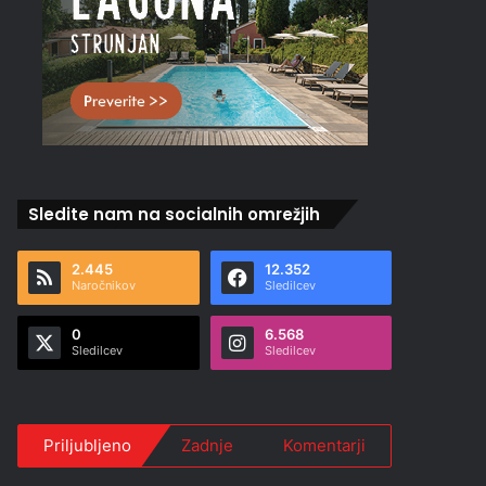
Sledite nam na socialnih omrežjih
2.445
12.352
Naročnikov
Sledilcev
0
6.568
Sledilcev
Sledilcev
Priljubljeno
Zadnje
Komentarji