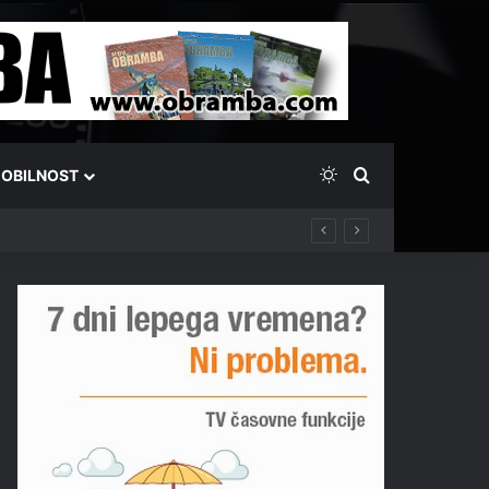
Switch skin
Išči
OBILNOST