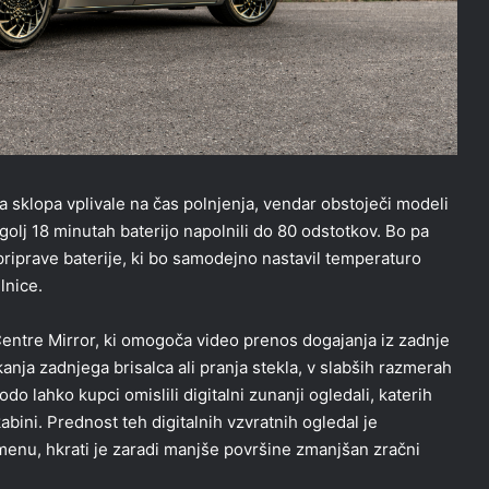
a sklopa vplivale na čas polnjenja, vendar obstoječi modeli
olj 18 minutah baterijo napolnili do 80 odstotkov. Bo pa
dpriprave baterije, ki bo samodejno nastavil temperaturo
lnice.
Centre Mirror, ki omogoča video prenos dogajanja iz zadnje
nja zadnjega brisalca ali pranja stekla, v slabših razmerah
do lahko kupci omislili digitalni zunanji ogledali, katerih
abini. Prednost teh digitalnih vzvratnih ogledal je
emenu, hkrati je zaradi manjše površine zmanjšan zračni