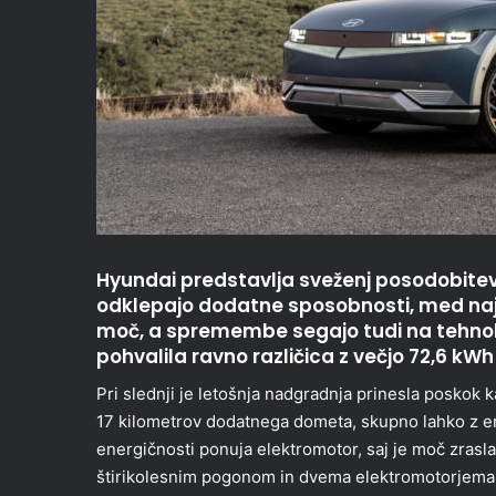
Hyundai predstavlja sveženj posodobitev 
odklepajo dodatne sposobnosti, med n
moč, a spremembe segajo tudi na tehnol
pohvalila ravno različica z večjo 72,6 kWh 
Pri slednji je letošnja nadgradnja prinesla poskok
17 kilometrov dodatnega dometa, skupno lahko z e
energičnosti ponuja elektromotor, saj je moč zrasla
štirikolesnim pogonom in dvema elektromotorjema