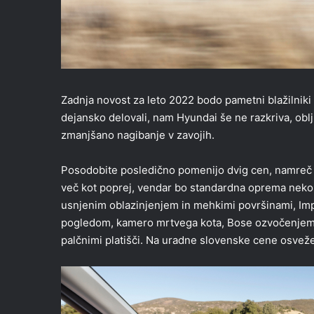
Zadnja novost za leto 2022 bodo pametni blažilniki
dejansko delovali, nam Hyundai še ne razkriva, oblj
zmanjšano nagibanje v zavojih.
Posodobite posledično pomenijo dvig cen, namreč 
več kot poprej, vendar bo standardna oprema neko
usnjenim oblazinjenjem in mehkimi površinami, Imp
pogledom, kamero mrtvega kota, Bose ozvočenjem, 
palčnimi platišči. Na uradne slovenske cene osvež