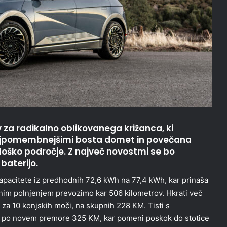
za radikalno oblikovanega križanca, ki
ajpomembnejšimi bosta domet in povečana
oško področje. Z največ novostmi se bo
baterijo.
 kapacitete iz predhodnih 72,6 kWh na 77,4 kWh, kar prinaša
nim polnjenjem prevozimo kar 506 kilometrov. Hkrati več
 za 10 konjskih moči, na skupnih 228 KM. Tisti s
 po novem premore 325 KM, kar pomeni poskok do stotice