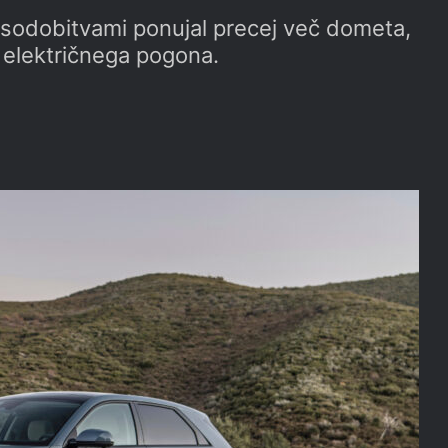
posodobitvami ponujal precej več dometa,
 električnega pogona.