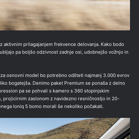
 z aktivnim prilagajanjem frekvence delovanja. Kako bodo
ubljajo pa boljšo odzivnost zadnje osi, udobnejšo vožnjo in
za osnovni model bo potrebno odšteti najmanj 3.000 evrov
liko bogatejša. Denimo paket Premium se ponaša z delno
ression pa se pohvali s kamero s 360 stopinjskim
projicirnim zaslonom z navidezno resničnostjo in 20-
enega Ioniq 5 bomo morali še nekoliko počakati.