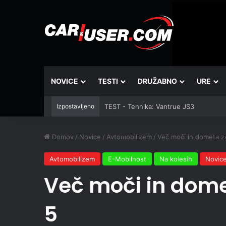
NOVICE
TESTI
DRUŽABNO
URE
Izpostavljeno
TEST - Tehnika: Vantrue JS3
Domov
/
Novice
/
Avtomobilizem
/
Več moči in dometa z
Avtomobilizem
E-Mobilnost
Na kolesih
Novic
Več moči in dome
5