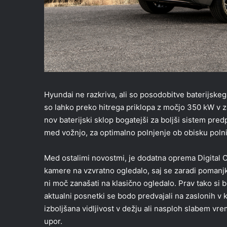
Hyundai ne razkriva, ali so posodobitve baterijskeg
so lahko preko hitrega priklopa z močjo 350 kW v zg
nov baterijski sklop bogatejši za boljši sistem pre
med vožnjo, za optimalno polnjenje ob obisku polni
Med ostalimi novostmi, je dodatna oprema Digital 
kamere na vzvratno ogledalo, saj se zaradi pomanjka
ni moč zanašati na klasično ogledalo. Prav tako si bo
aktualni posnetki se bodo predvajali na zaslonih v k
izboljšana vidljivost v dežju ali nasploh slabem vr
upor.