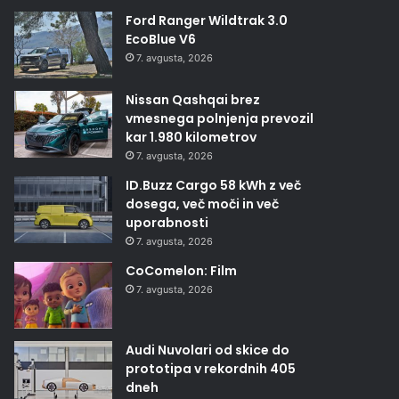
Ford Ranger Wildtrak 3.0
EcoBlue V6
7. avgusta, 2026
Nissan Qashqai brez
vmesnega polnjenja prevozil
kar 1.980 kilometrov
7. avgusta, 2026
ID.Buzz Cargo 58 kWh z več
dosega, več moči in več
uporabnosti
7. avgusta, 2026
CoComelon: Film
7. avgusta, 2026
Audi Nuvolari od skice do
prototipa v rekordnih 405
dneh