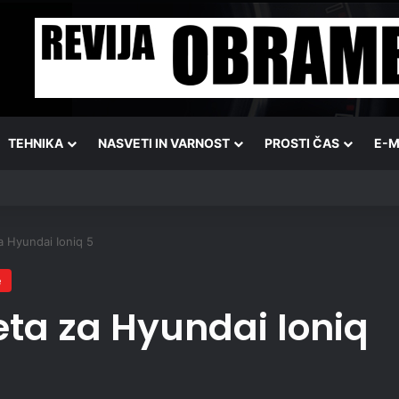
TEHNIKA
NASVETI IN VARNOST
PROSTI ČAS
E-M
a Hyundai Ioniq 5
e
ta za Hyundai Ioniq