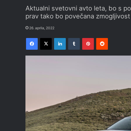
Aktualni svetovni avto leta, bo s 
prav tako bo povečana zmogljivost
26. aprila, 2022
Facebook
X
LinkedIn
Tumblr
Pinterest
Reddit