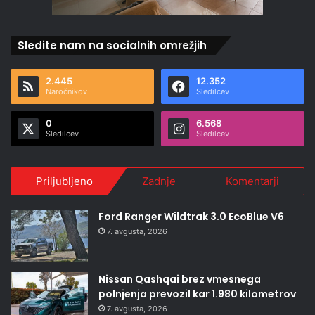
Sledite nam na socialnih omrežjih
2.445
12.352
Naročnikov
Sledilcev
0
6.568
Sledilcev
Sledilcev
Priljubljeno
Zadnje
Komentarji
Ford Ranger Wildtrak 3.0 EcoBlue V6
7. avgusta, 2026
Nissan Qashqai brez vmesnega
polnjenja prevozil kar 1.980 kilometrov
7. avgusta, 2026