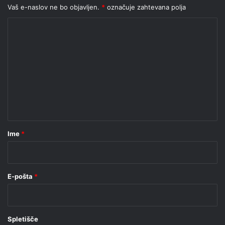
Vaš e-naslov ne bo objavljen.
*
označuje zahtevana polja
K
o
m
e
n
t
a
r
Ime
*
*
E-pošta
*
Spletišče