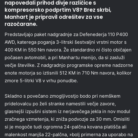
napovedali prihod divje različice s
kompresorsko podprtim V8? Brez skrbi,
Manhart je pripravil odrešitev za vse
razočarane.
Predstavljajo paket nadgradnje za Defenederja 110 P400
AWD, katerega poganja 3-litrski šestvaljni vrstni motor s
400 KM in 550 Nm navora. Že standardno ni čisto običajen
počasen avtomobil, a pri Manhartu menijo, da si zasluži
večje številke. Z nadgradnjo programske opreme nadzorne
enote motorja so iztisnili 512 KM in 710 Nm navora, kolikor
zmore 5-litrki V8 v vrhu ponudbe.
Skladno s povečano zmogljivostjo bodo pri nemškem
pridelovalcu po želi stranke namestili večje zavore,
glasnejši izpušni sistem iz nerjavečega jekla in nov modul
zračnega vzmetenja, ki zniža podvozje za 30 mm. Omisliti
si je mogoče tudi ogromna 24-palčna kovana platišča ali
malenkost manjša 22-palčna, »bolj primerna za uporabo na