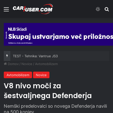
Meni
Switch
Iš
TEST - Tehnika: Vantrue JS3
Domov
/
Novice
/
Avtomobilizem
Avtomobilizem
Novice
V8 nivo moči za
šestvaljnega Defenderja
Nemški predelovalci so novega Defenderja navili
na 500 konjev.