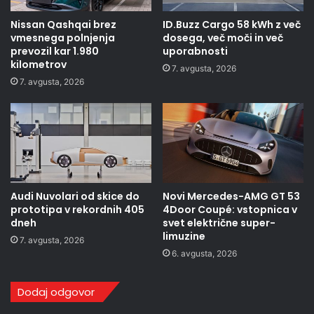
Nissan Qashqai brez
ID.Buzz Cargo 58 kWh z več
vmesnega polnjenja
dosega, več moči in več
prevozil kar 1.980
uporabnosti
kilometrov
7. avgusta, 2026
7. avgusta, 2026
Audi Nuvolari od skice do
Novi Mercedes-AMG GT 53
prototipa v rekordnih 405
4Door Coupé: vstopnica v
dneh
svet električne super-
limuzine
7. avgusta, 2026
6. avgusta, 2026
Dodaj odgovor