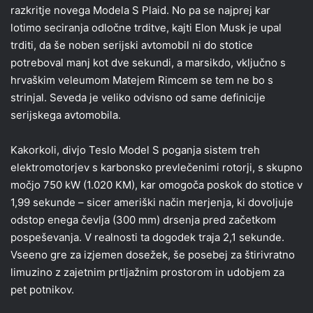
razkritje novega Modela S Plaid. No pa se najprej kar
lotimo seciranja odločne trditve, kajti Elon Musk je upal
trditi, da še noben serijski avtomobil ni do stotice
potreboval manj kot dve sekundi, a marsikdo, vključno s
hrvaškim veleumom Matejem Rimcem se tem ne bo s
strinjal. Seveda je veliko odvisno od same definicije
serijskega avtomobila.
Kakorkoli, divjo Teslo Model S poganja sistem treh
elektromotorjev s karbonsko prevlečenimi rotorji, s skupno
močjo 750 kW (1.020 KM), kar omogoča poskok do stotice v
1,99 sekunde – sicer ameriški način merjenja, ki dovoljuje
odstop enega čevlja (300 mm) drsenja pred začetkom
pospeševanja. V realnosti ta dogodek traja 2,1 sekunde.
Vseeno gre za izjemen dosežek, še posebej za štirivratno
limuzino z zajetnim prtljažnim prostorom in udobjem za
pet potnikov.