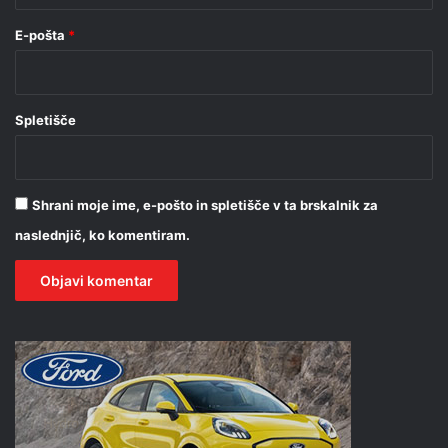
E-pošta
*
Spletišče
Shrani moje ime, e-pošto in spletišče v ta brskalnik za
naslednjič, ko komentiram.