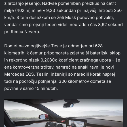
z letošnjo jesenjo. Nadvse pomemben preizkus na četrt
milje (402 m) mine v 9,23 sekundah pri najvišji hitrosti 250
km/h. S tem dosežkom se želi Musk ponovno pohvaliti,
vendar smo prejšnji teden videli neuraden čas 8,62 sekund
pri Rimcu Nevera.
Domet najzmogljivejše Tesle je odmerjen pri 628
kilometrih, k čemur pripomoreta zajetnejši baterijski sklop
in rekordno nizek 0,208Cd koeficient zračnega upora – še
ena kontroverzna trditev, namreč na enaki ravni je novi
Mercedes EQS. Teslini inženirji so naredili korak naprej
tudi na področju polnjenja, 300 kilometrov dometa se
povrne v samo 15 minutah.