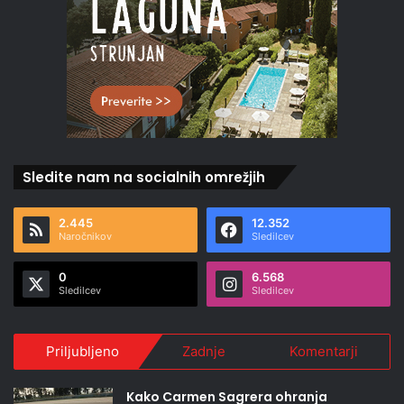
Sledite nam na socialnih omrežjih
2.445
12.352
Naročnikov
Sledilcev
0
6.568
Sledilcev
Sledilcev
Priljubljeno
Zadnje
Komentarji
Kako Carmen Sagrera ohranja