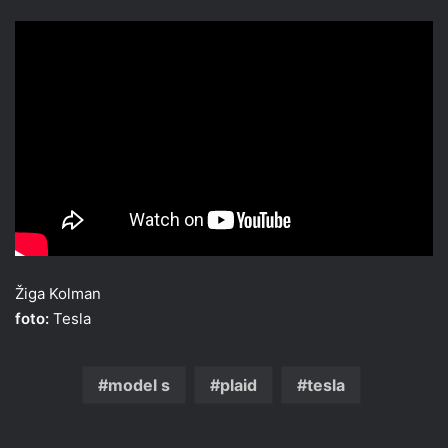
Žiga Kolman
foto:
Tesla
model s
plaid
tesla