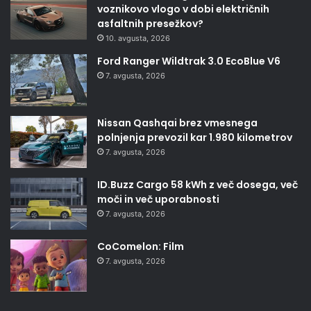
voznikovo vlogo v dobi električnih
asfaltnih presežkov?
10. avgusta, 2026
Ford Ranger Wildtrak 3.0 EcoBlue V6
7. avgusta, 2026
Nissan Qashqai brez vmesnega
polnjenja prevozil kar 1.980 kilometrov
7. avgusta, 2026
ID.Buzz Cargo 58 kWh z več dosega, več
moči in več uporabnosti
7. avgusta, 2026
CoComelon: Film
7. avgusta, 2026