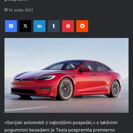
14. junija, 2021
Facebook
X
LinkedIn
Tumblr
Pinterest
Reddit
»Serijski avtomobil z najboljšimi pospeški,« s takšnimi
pogumnimi besedami je Tesla pospremila premierno