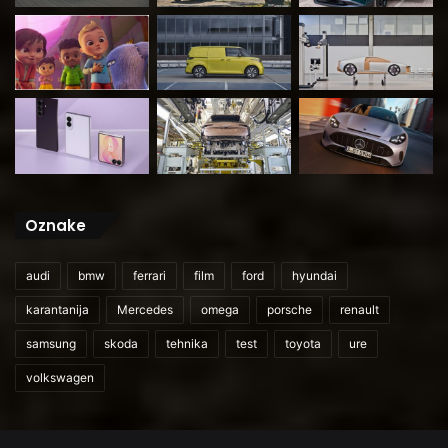
Oznake
audi
bmw
ferrari
film
ford
hyundai
karantanija
Mercedes
omega
porsche
renault
samsung
skoda
tehnika
test
toyota
ure
volkswagen