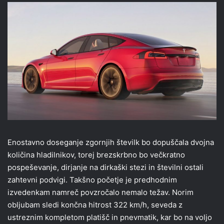
Enostavno doseganje zgornjih številk bo dopuščala dvojna
količina hladilnikov, torej brezskrbno bo večkratno
pospeševanje, dirjanje na dirkaški stezi in številni ostali
zahtevni podvigi. Takšno početje je predhodnim
izvedenkam namreč povzročalo nemalo težav. Norim
obljubam sledi končna hitrost 322 km/h, seveda z
ustreznim kompletom platišč in pnevmatik, kar bo na voljo