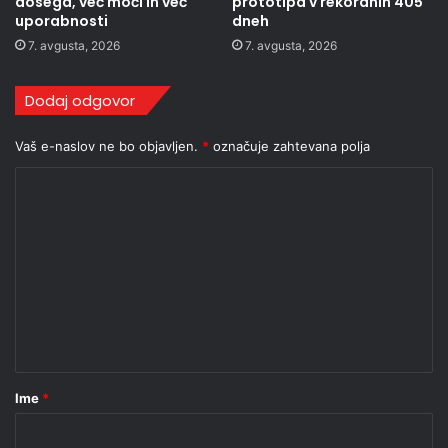
dosega, več moči in več
prototipa v rekordnih 405
uporabnosti
dneh
7. avgusta, 2026
7. avgusta, 2026
Dodaj odgovor
Vaš e-naslov ne bo objavljen.
*
označuje zahtevana polja
K
o
m
e
n
t
a
r
Ime
*
*