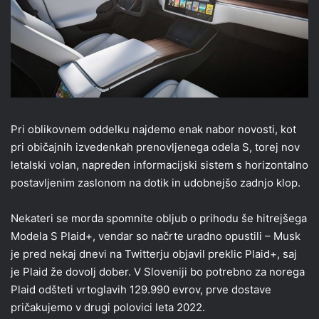
Pri oblikovnem oddelku najdemo enak nabor novosti, kot
pri običajnih izvedenkah prenovljenega odela S, torej nov
letalski volan, napreden informacijski sistem s horizontalno
postavljenim zaslonom na dotik in udobnejšo zadnjo klop.
Nekateri se morda spomnite obljub o prihodu še hitrejšega
Modela S Plaid+, vendar so načrte uradno opustili – Musk
je pred nekaj dnevi na Twitterju objavil preklic Plaid+, saj
je Plaid že dovolj dober. V Sloveniji bo potrebno za norega
Plaid odšteti vrtoglavih 129.990 evrov, prve dostave
pričakujemo v drugi polovici leta 2022.