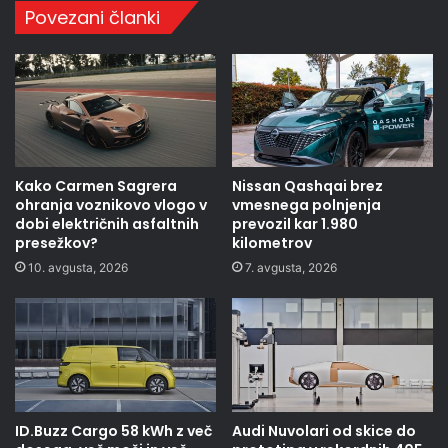
Povezani članki
Kako Carmen Sagrera
Nissan Qashqai brez
ohranja voznikovo vlogo v
vmesnega polnjenja
dobi električnih asfaltnih
prevozil kar 1.980
presežkov?
kilometrov
10. avgusta, 2026
7. avgusta, 2026
ID.Buzz Cargo 58 kWh z več
Audi Nuvolari od skice do