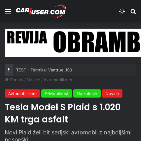
Meni
Switch
Iš
TEST - Tehnika: Vantrue JS3
Domov
/
Novice
/
Avtomobilizem
Avtomobilizem
E-Mobilnost
Na kolesih
Novice
Tesla Model S Plaid s 1.020
KM trga asfalt
Novi Plaid želi bit serijski avtomobil z najboljšimi
pospeški.