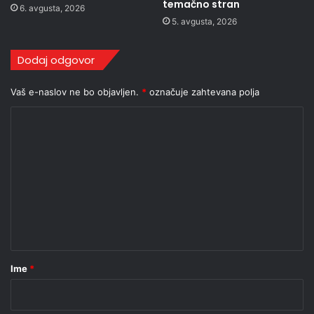
temačno stran
6. avgusta, 2026
5. avgusta, 2026
Dodaj odgovor
Vaš e-naslov ne bo objavljen.
*
označuje zahtevana polja
K
o
m
e
n
t
a
r
Ime
*
*