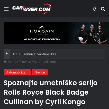
Meni
Switch
Iš
TEST - Tehnika: Vantrue JS3
Domov
/
Novice
/
Avtomobilizem
Avtomobilizem
Novice
Spoznajte umetniško serijo
Rolls‑Royce Black Badge
Cullinan by Cyril Kongo