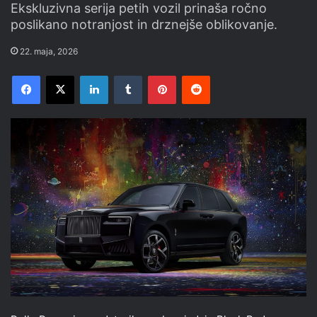
Ekskluzivna serija petih vozil prinaša ročno
poslikano notranjost in drznejše oblikovanje.
22. maja, 2026
Facebook
X
LinkedIn
Tumblr
Pinterest
Reddit