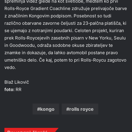
spreminja videz glede na kot svetlobe, medtem ko prvi
Rolls‑Royce Gradient Coachline združuje prelivajoče barve
z značilnim Kongovim podpisom. Posebnost so tudi
različno obarvane zavorne čeljusti za 23‑palčna platišča, ki
se ujemajo z notranjimi poudarki. Celoten projekt, kuriran
prek Rolls‑Roycejevih zasebnih pisarn v New Yorku, Seulu
in Goodwoodu, odraža sodobne okuse zbirateljev te
znamke in dokazuje, da lahko avtomobil postane pravo
umetniško delo. Če kaj, potem to pri Rolls-Roycu zagotovo
vedo.
Blaž Likovič
foto:
RR
kongo
rolls royce