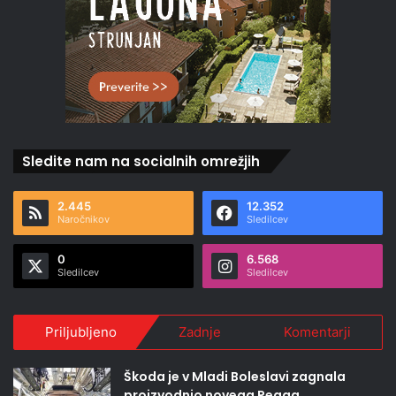
Sledite nam na socialnih omrežjih
2.445
12.352
Naročnikov
Sledilcev
0
6.568
Sledilcev
Sledilcev
Priljubljeno
Zadnje
Komentarji
Škoda je v Mladi Boleslavi zagnala
proizvodnjo novega Peaqa