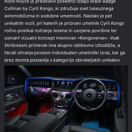
Rolls‑Royce je predstavil posebno izdajo Black Badge
Cullinan by Cyril Kongo, ki združuje svet luksuznega
avtomobilizma in sodobne umetnosti. Nastalo je pet
unikatnih vozil, pri katerih je priznani umetnik Cyril Kongo
ročno poslikal notranje lesene in usnjene površine ter
ustvaril vizualni koncept imenovan »Kongoverse«. Vsak
štirikolesni primerek ima skupno oblikovno izhodišče, a
hkrati ohranja povsem individualen umetniški izraz, kar ga
brez dvoma postavlja v kategorijo zbirateljskih unikatov.