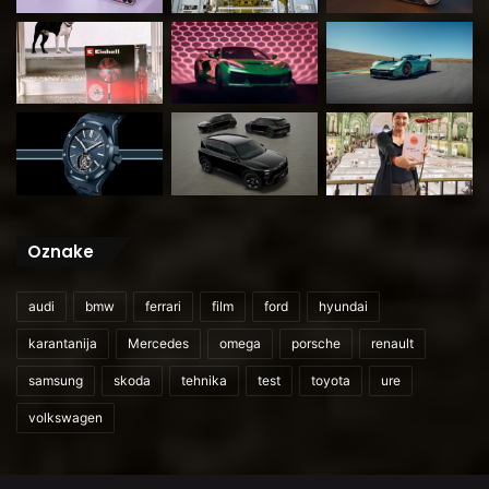
Oznake
audi
bmw
ferrari
film
ford
hyundai
karantanija
Mercedes
omega
porsche
renault
samsung
skoda
tehnika
test
toyota
ure
volkswagen