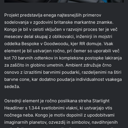
Projekt predstavlja enega najtesnejših primerov
sodelovanja v zgodovini britanske markantne znamke.
Kongo je bil v celoti vključen v razvojni proces ter je več
mesecev delal skupaj z oblikovalci, inženirji in mojstri
oddelka Bespoke v Goodwoodu, kjer RR domuje. Vsak
element je bil ustvarjen ročno, pri čemer so uporabili več
kot 70 barvnih odtenkov in kompleksne postopke lakiranja
za zaščito in globino umetnin. Ambient združuje črno
osnovo z izrazitimi barvnimi poudarki, razdeljenimi na štiri
barvne cone, kar dodatno poudarja individualnost vsakega
sedeža.
Osrednji element je ročno poslikana streha Starlight
Headliner s 1.344 svetlobnimi vlakni, ki ustvarjajo vtis
nočnega neba. Kongo je motiv dopolnil z upodobitvami
imaginarnih planetov, ozvezdij in simbolov, navdihnjenih