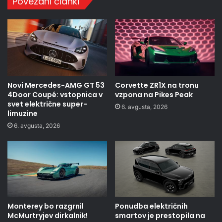
Povezani članki
Novi Mercedes-AMG GT 53
Corvette ZR1X na tronu
4Door Coupé: vstopnica v
vzpona na Pikes Peak
svet električne super-
6. avgusta, 2026
limuzine
6. avgusta, 2026
Monterey bo razgrnil
Ponudba električnih
McMurtryjev dirkalnik!
smartov je prestopila na