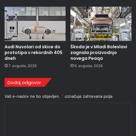
Audi Nuvolari od skice do
Škoda je v Mladi Boleslavi
prototipa v rekordnih 405
zagnala proizvodnjo
dneh
novega Peaqa
7. avgusta, 2026
6. avgusta, 2026
Dodaj odgovor
Vaš e-naslov ne bo objavljen.
*
označuje zahtevana polja
K
o
m
e