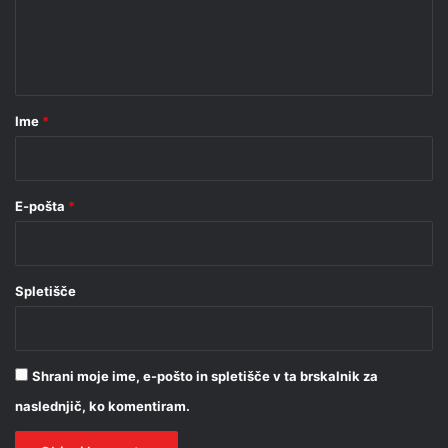
n
t
a
r
Ime
*
*
E-pošta
*
Spletišče
Shrani moje ime, e-pošto in spletišče v ta brskalnik za
naslednjič, ko komentiram.