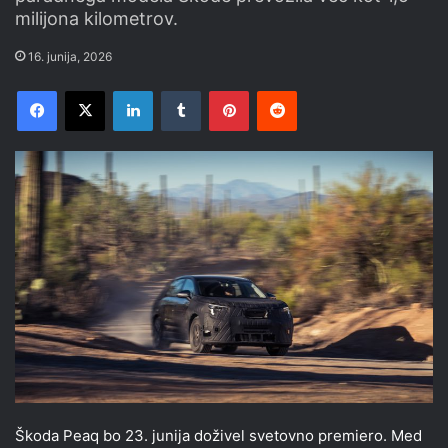
milijona kilometrov.
16. junija, 2026
Facebook
X
LinkedIn
Tumblr
Pinterest
Reddit
Škoda Peaq bo 23. junija doživel svetovno premiero. Med