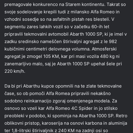
premagovale konkurenco na Starem kontinentu. Takrat so
svoje sodelovanje krepili tudi z milansko Alfa Romeo in
vzhodni sosedje so na asfaltnih pistah res blesteli. V
segmentu zares lahkih vozil so v začetku 60-ih let
pripravili tekmovalni avtomobil Abarth 1000 SP, ki je imel v
zadku sredinsko nameščen štirivaljni agregat z le 982
kubičnimi centimetri delovnega volumna. Atmosferski
agregat je zmogel 105 KM, kar pri masi vozila 480 kg ni
zanemarljivo malo, saj je Abarth 1000 SP upehal šele pri
220 km/h.
Da bi pri Abarthu kupce opomnili na te zlate tekmovalne
čase, so ob pomoči Alfa Romea pripravili nekakšno
sodobno reinkarnacijo zgoraj omenjenega modela. Za
osnovo so vzeli kar Alfa Romeo 4C Spider in jo stilsko
preobleki v podobo, ki spominja na Abartha 1000 SP. Retro
oblikovni pristop, karoserija na osnovi karbona in aluminija
ter 1,8-litrski štirivaljnik z 240 KM na zadnji osi so