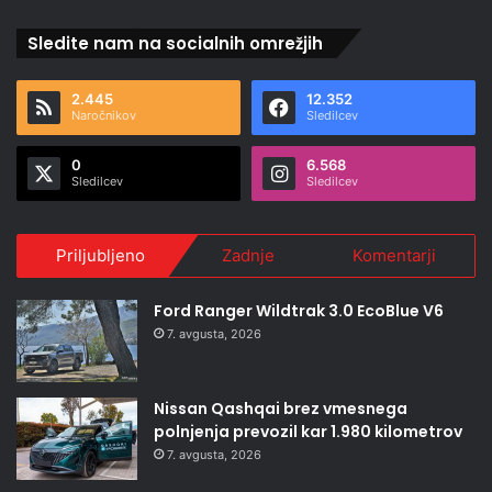
Sledite nam na socialnih omrežjih
2.445
12.352
Naročnikov
Sledilcev
0
6.568
Sledilcev
Sledilcev
Priljubljeno
Zadnje
Komentarji
Ford Ranger Wildtrak 3.0 EcoBlue V6
7. avgusta, 2026
Nissan Qashqai brez vmesnega
polnjenja prevozil kar 1.980 kilometrov
7. avgusta, 2026