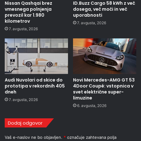
Nissan Qashqai brez
ID.Buzz Cargo 58 kWh z več
vmesnega polnjenja
dosega, več moči in več
prevozil kar 1.980
uporabnosti
kilometrov
7. avgusta, 2026
7. avgusta, 2026
Audi Nuvolari od skice do
Novi Mercedes-AMG GT 53
prototipa v rekordnih 405
4Door Coupé: vstopnica v
dneh
svet električne super-
limuzine
7. avgusta, 2026
6. avgusta, 2026
Dodaj odgovor
Vaš e-naslov ne bo objavljen.
*
označuje zahtevana polja