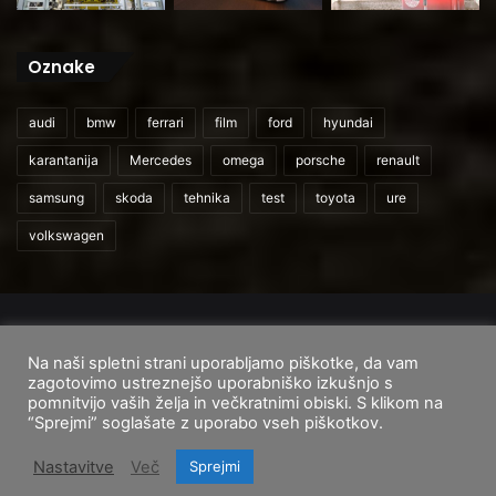
Oznake
audi
bmw
ferrari
film
ford
hyundai
karantanija
Mercedes
omega
porsche
renault
samsung
skoda
tehnika
test
toyota
ure
volkswagen
© 2026
CarAndUser.com
Na naši spletni strani uporabljamo piškotke, da vam
Domov
O nas
Cenik storitev
Pogoji uporabe
zagotovimo ustreznejšo uporabniško izkušnjo s
pomnitvijo vaših želja in večkratnimi obiski. S klikom na
Facebook
Instagram
TikTok
“Sprejmi” soglašate z uporabo vseh piškotkov.
Nastavitve
Več
Sprejmi