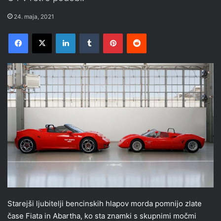
24. maja, 2021
Facebook
X
LinkedIn
Tumblr
Pinterest
Reddit
Starejši ljubitelji bencinskih hlapov morda pomnijo zlate
čase Fiata in Abartha, ko sta znamki s skupnimi močmi