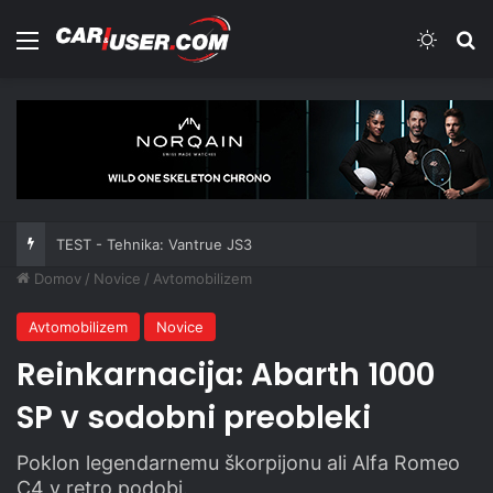
Meni
Switch
Iš
TEST - Tehnika: Vantrue JS3
Domov
/
Novice
/
Avtomobilizem
Avtomobilizem
Novice
Reinkarnacija: Abarth 1000
SP v sodobni preobleki
Poklon legendarnemu škorpijonu ali Alfa Romeo
C4 v retro podobi.