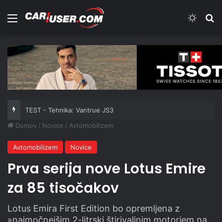
Meni
Switch
Iš
TEST - Tehnika: Vantrue JS3
Domov
/
Novice
/
Avtomobilizem
Avtomobilizem
Novice
Prva serija nove Lotus Emire
za 85 tisočakov
Lotus Emira First Edition bo opremljena z
»najmočnejšim 2-litrski štirivaljnim motorjem na