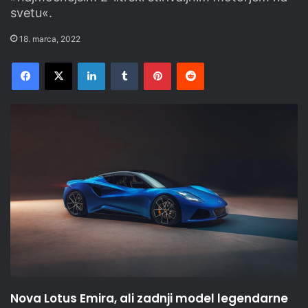
svetu«.
18. marca, 2022
Facebook
X
LinkedIn
Tumblr
Pinterest
Reddit
Nova Lotus Emira, ali zadnji model legendarne