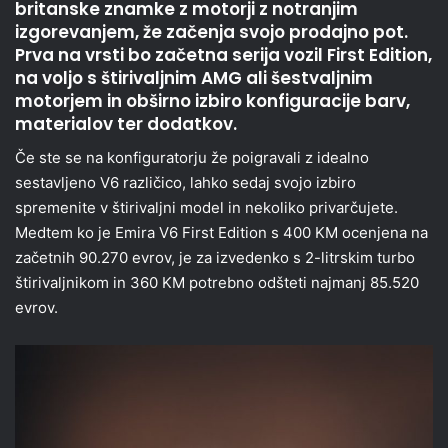
britanske znamke z motorji z notranjim
izgorevanjem, že začenja svojo prodajno pot.
Prva na vrsti bo začetna serija vozil First Edition,
na voljo s štirivaljnim AMG ali šestvaljnim
motorjem in obširno izbiro konfiguracije barv,
materialov ter dodatkov.
Če ste se na konfiguratorju že poigravali z idealno
sestavljeno V6 različico, lahko sedaj svojo izbiro
spremenite v štirivaljni model in nekoliko privarčujete.
Medtem ko je Emira V6 First Edition s 400 KM ocenjena na
začetnih 90.270 evrov, je za izvedenko s 2-litrskim turbo
štirivaljnikom in 360 KM potrebno odšteti najmanj 85.520
evrov.