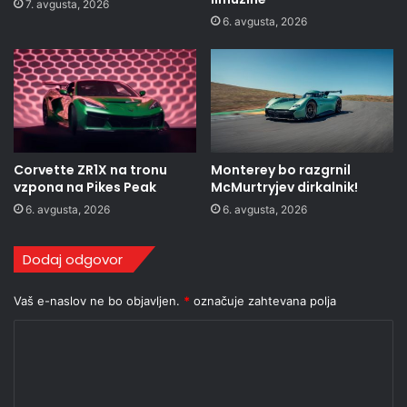
7. avgusta, 2026
6. avgusta, 2026
Corvette ZR1X na tronu
Monterey bo razgrnil
vzpona na Pikes Peak
McMurtryjev dirkalnik!
6. avgusta, 2026
6. avgusta, 2026
Dodaj odgovor
Vaš e-naslov ne bo objavljen.
*
označuje zahtevana polja
K
o
m