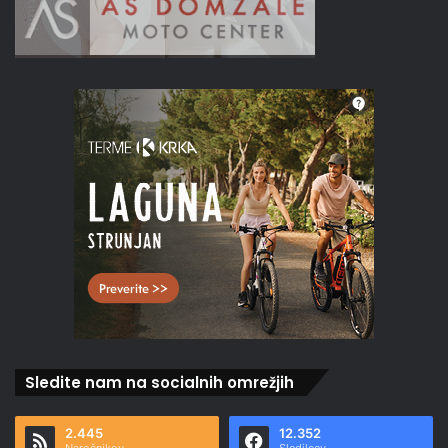
Sledite nam na socialnih omrežjih
2.445
12.352
Naročnikov
Sledilcev