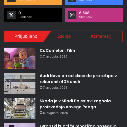
0
6.568
Sledilcev
Sledilcev
Priljubljeno
Zadnje
Komentarji
CoComelon: Film
7. avgusta, 2026
Audi Nuvolari od skice do prototipa v
rekordnih 405 dneh
7. avgusta, 2026
Škoda je v Mladi Boleslavi zagnala
proizvodnjo novega Peaqa
6. avgusta, 2026
Evropski kupci že množično posegajo