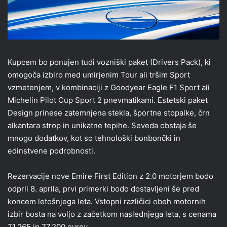
Kupcem bo ponujen tudi vozniški paket (Drivers Pack), ki
omogoča izbiro med umirjenim Tour ali tršim Sport
vzmetenjem, v kombinaciji z Goodyear Eagle F1 Sport ali
Michelin Pilot Cup Sport 2 pnevmatikami. Estetski paket
Design prinese zatemnjena stekla, športne stopalke, črn
alkantara strop in unikatne tepihe. Seveda obstaja še
mnogo dodatkov, kot so tehnološki bonbončki in
edinstvene podrobnosti.
Rezervacije nove Emire First Edition z 2.0 motorjem bodo
odprli 8. aprila, prvi primerki bodo dostavljeni še pred
koncem letošnjega leta. Vstopni različici obeh motornih
izbir bosta na voljo z začetkom naslednjega leta, s cenama
71.265 in 77.200 evrov.