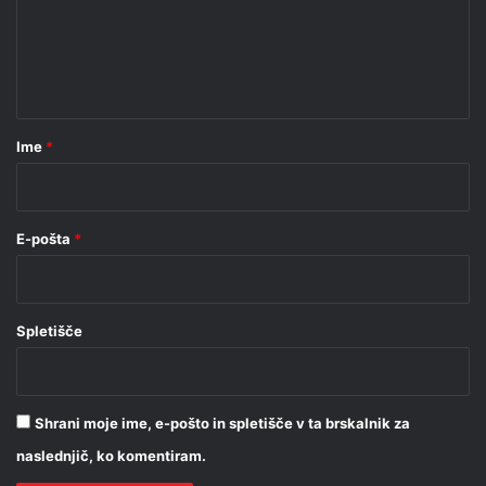
e
n
t
a
r
Ime
*
*
E-pošta
*
Spletišče
Shrani moje ime, e-pošto in spletišče v ta brskalnik za
naslednjič, ko komentiram.