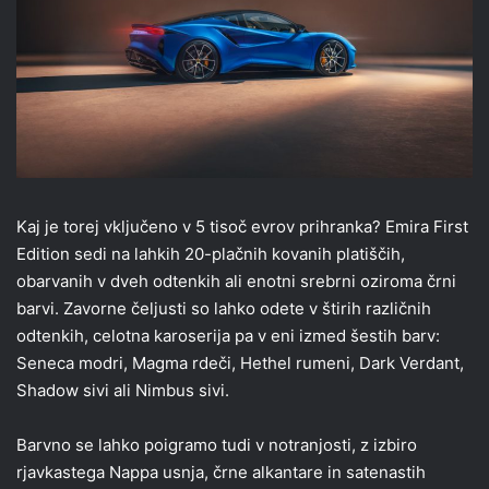
Kaj je torej vključeno v 5 tisoč evrov prihranka? Emira First
Edition sedi na lahkih 20-plačnih kovanih platiščih,
obarvanih v dveh odtenkih ali enotni srebrni oziroma črni
barvi. Zavorne čeljusti so lahko odete v štirih različnih
odtenkih, celotna karoserija pa v eni izmed šestih barv:
Seneca modri, Magma rdeči, Hethel rumeni, Dark Verdant,
Shadow sivi ali Nimbus sivi.
Barvno se lahko poigramo tudi v notranjosti, z izbiro
rjavkastega Nappa usnja, črne alkantare in satenastih